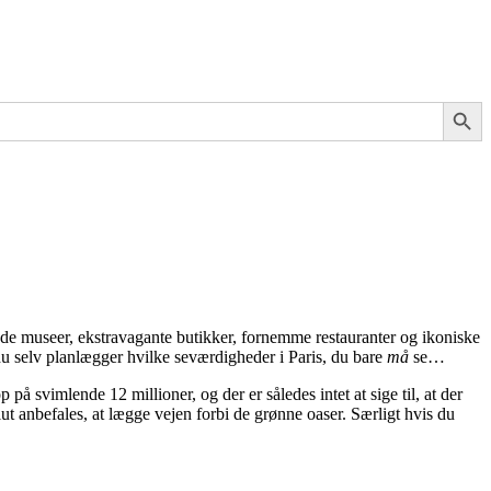
Search Button
ede museer, ekstravagante butikker, fornemme restauranter og ikoniske
du selv planlægger hvilke seværdigheder i Paris, du bare
må
se…
 svimlende 12 millioner, og der er således intet at sige til, at der
ut anbefales, at lægge vejen forbi de grønne oaser. Særligt hvis du