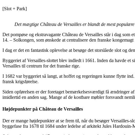
[Slot + Park]
Det mægtige Château de Versailles er blandt de mest populære
Det pompøse og ekstravagante Château de Versailles står i dag som 
14. – Solkongen, som ønskede at centralisere den franske kongemagt i 
I dag er det en fantastisk oplevelse at besøge det storslåede slot og
Byggeriet af Versailles-slottet blev indledt i 1661. Inden da havde et 
Versailles til centrum for det franske rige.
I 1682 var byggeriet så langt, at hoffet og regeringen kunne flytte ind.
fransk krigsførelse.
Siden opførelsen er der foretaget bemærkelsesværdigt få ændringer af s
imidlertid en anden sag. Mange af de kostbare møbler forsvandt nemlig 
Højdepunkter på Château de Versailles
Der er mange højdepunkter at se frem til, når du besøger Versailles-slott
byggefase fra 1678 til 1684 under ledelse af arkitekt Jules Hardouin