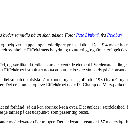
 og byder samtidig på en skøn udsigt. Foto:
Pete Linforth
fra
Pixabay
, og behøver næppe nogen yderligere præsentation. Den 324 meter høje 
elt symbol er Eiffeltårnets betydning uvurderlig, og tårnet er ligelede
fel, og var tiltænkt rollen som det centrale element i Verdensudstillinge
, at Eiffeltårnet i smuk art nouveau kunne bevare sin plads på det grø
 titel som det parisiske tårn kunne bryste sig af indtil 1930 hvor Chrys
er. Det er skønt at opleve Eiffeltårnet nede fra Champ de Mars-parken, m
illet på forhånd, så du kan springe køen over. Det gælder i særdeleshed,
øge tårnet på det tidspunkt, som passer dig bedst.
iveauer med elevator eller trapper. Det nederste niveau er i 57 meters h