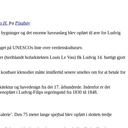
s H.
fra
Pixabay
 bygninger og det enorme haveanlæg blev opført til ære for Ludvig
ptaget på UNESCOs liste over verdenskulturarv.
ter (heriblandt hofarkitekten Louis Le Vau) fik Ludvig 14. hurtigt gjort
e kostbare klenodier måtte imidlertid senere smeltes om for at betale for
kitektur og havedesign fra det 17. århundrede. Indenfor er det
enopført i Ludvig-Filips regeringstid fra 1830 til 1848.
alerie’. Den 75 meter lange spejlsal blev opført i slottets tredje