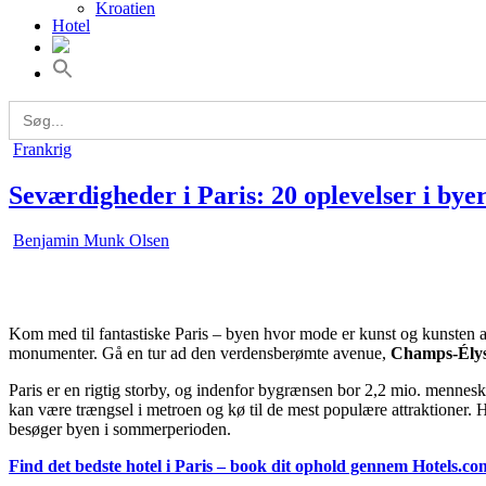
Kroatien
Hotel
Liechtenstein
Litauen
Luxembourg
Malta
Moldova
Search
for:
Norge
Polen
Posted
Frankrig
Portugal
in
Rumænien
Seværdigheder i Paris: 20 oplevelser i bye
Rusland
Schweiz
Benjamin Munk Olsen
Serbien
Slovakiet
Slovenien
Spanien
Sverige
Kom med til fantastiske Paris – byen hvor mode er kunst og kunsten al
Tjekkiet
monumenter. Gå en tur ad den verdensberømte avenue,
Champs-Élys
Tyrkiet
Tyskland
Paris er en rigtig storby, og indenfor bygrænsen bor 2,2 mio. menneske
Ukraine
kan være trængsel i metroen og kø til de mest populære attraktioner. H
Ungarn
besøger byen i sommerperioden.
Østrig
Find det bedste hotel i Paris – book dit ophold gennem Hotels.co