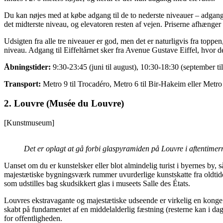
Du kan nøjes med at købe adgang til de to nederste niveauer – adgang vi
det midterste niveau, og elevatoren resten af vejen. Priserne afhænger 
Udsigten fra alle tre niveauer er god, men det er naturligvis fra topp
niveau. Adgang til Eiffeltårnet sker fra Avenue Gustave Eiffel, hvor 
Åbningstider:
9:30-23:45 (juni til august), 10:30-18:30 (september ti
Transport:
Metro 9 til Trocadéro, Metro 6 til Bir-Hakeim eller Metro 8
2. Louvre
(Musée du Louvre
)
[Kunstmuseum]
Det er oplagt at gå forbi glaspyramiden på Louvre i aftentimer
Uanset om du er kunstelsker eller blot almindelig turist i byernes by,
majestætiske bygningsværk rummer uvurderlige kunstskatte fra oldti
som udstilles bag skudsikkert glas i museets Salle des États.
Louvres ekstravagante og majestætiske udseende er virkelig en konge 
skabt på fundamentet af en middelalderlig fæstning (resterne kan i d
for offentligheden.