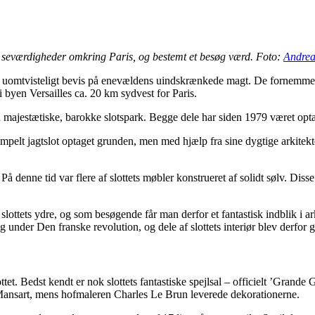
 seværdigheder omkring Paris, og bestemt et besøg værd. Foto:
Andrea
et uomtvisteligt bevis på enevældens uindskrænkede magt. De fornemme
byen Versailles ca. 20 km sydvest for Paris.
 den majestætiske, barokke slotspark. Begge dele har siden 1979 været o
simpelt jagtslot optaget grunden, men med hjælp fra sine dygtige arkitek
 På denne tid var flere af slottets møbler konstrueret af solidt sølv. Diss
lottets ydre, og som besøgende får man derfor et fantastisk indblik i ar
under Den franske revolution, og dele af slottets interiør blev derfor g
et. Bedst kendt er nok slottets fantastiske spejlsal – officielt ’Grande G
-Mansart, mens hofmaleren Charles Le Brun leverede dekorationerne.