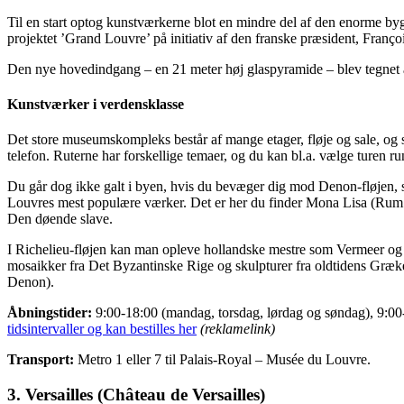
Til en start optog kunstværkerne blot en mindre del af den enorme byg
projektet ’Grand Louvre’ på initiativ af den franske præsident, Franç
Den nye hovedindgang – en 21 meter høj glaspyramide – blev tegnet a
Kunstværker i verdensklasse
Det store museumskompleks består af mange etager, fløje og sale, og 
telefon. Ruterne har forskellige temaer, og du kan bl.a. vælge turen ru
Du går dog ikke galt i byen, hvis du bevæger dig mod Denon-fløjen, s
Louvres mest populære værker. Det er her du finder Mona Lisa (Rum 7
Den døende slave.
I Richelieu-fløjen kan man opleve hollandske mestre som Vermeer og 
mosaikker fra Det Byzantinske Rige og skulpturer fra oldtidens Græke
Denon).
Åbningstider:
9:00-18:00 (mandag, torsdag, lørdag og søndag), 9:00-2
tidsintervaller og kan bestilles her
(reklamelink)
Transport:
Metro 1 eller 7 til Palais-Royal – Musée du Louvre.
3. Versailles (Château de Versailles)