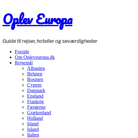
Oplev Europa
Guide til rejser, hoteller og seværdigheder
Forside
Om Opleveuropa.dk
Rejsemål
Albanien
Belgien
Bosnien
Cypern
Danmark
England
Frankrig
Færøerne
Grækenland
Holland
Irland
Island
Italien