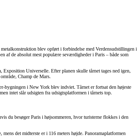
metalkonstruktion blev opført i forbindelse med Verdensudstillingen i
s en af de absolut mest populære seværdigheder i Paris – både som
n, Exposition Universelle. Efter planen skulle tårnet tages ned igen,
nne område, Champ de Mars.
ler-bygningen i New York blev indviet. Tårnet er fortsat den højeste
en intet slår udsigten fra udsigtsplatformen i tårnets top.
 hvis du besøger Paris i højsommeren, hvor turisterne flokkes i den
øjde, mens det midterste er i 116 meters højde. Panoramaplatformen