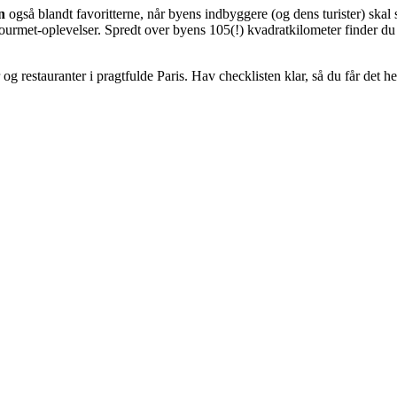
n
også blandt favoritterne, når byens indbyggere (og dens turister) skal
 gourmet-oplevelser. Spredt over byens 105(!) kvadratkilometer finder 
 og restauranter i pragtfulde Paris. Hav checklisten klar, så du får det h