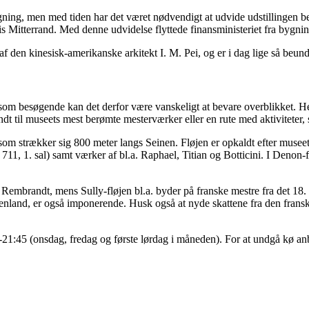
ning, men med tiden har det været nødvendigt at udvide udstillingen bet
ois Mitterrand. Med denne udvidelse flyttede finansministeriet fra byg
f den kinesisk-amerikanske arkitekt I. M. Pei, og er i dag lige så be
som besøgende kan det derfor være vanskeligt at bevare overblikket. He
ndt til museets mest berømte mesterværker eller en rute med aktiviteter,
om strækker sig 800 meter langs Seinen. Fløjen er opkaldt efter musee
11, 1. sal) samt værker af bl.a. Raphael, Titian og Botticini. I Deno
Rembrandt, mens Sully-fløjen bl.a. byder på franske mestre fra det 18
nland, er også imponerende. Husk også at nyde skattene fra den franske
1:45 (onsdag, fredag og første lørdag i måneden). For at undgå kø anbef