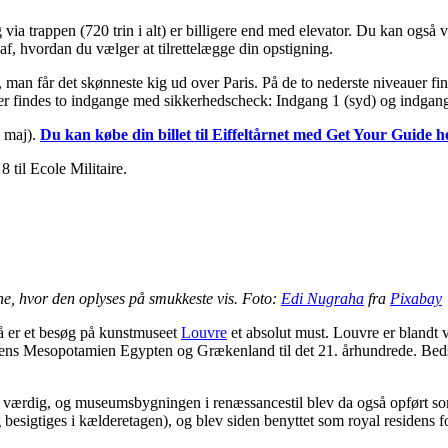
a trappen (720 trin i alt) er billigere end med elevator. Du kan også vælg
af, hvordan du vælger at tilrettelægge din opstigning.
en, man får det skønneste kig ud over Paris. På de to nederste niveauer f
der findes to indgange med sikkerhedscheck: Indgang 1 (syd) og indgang 2
l maj).
Du kan købe din billet til Eiffeltårnet med Get Your Guide h
 til Ecole Militaire.
ne, hvor den oplyses på smukkeste vis. Foto:
Edi Nugraha
fra
Pixabay
 så er et besøg på kunstmuseet
Louvre
et absolut must. Louvre er blandt 
dens Mesopotamien Egypten og Grækenland til det 21. århundrede. Beds
værdig, og museumsbygningen i renæssancestil blev da også opført som 
ag besigtiges i kælderetagen), og blev siden benyttet som royal reside