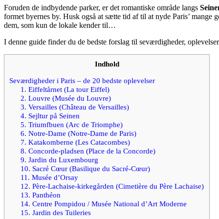
Foruden de indbydende parker, er det romantiske område langs
Seine
formet byernes by. Husk også at sætte tid af til at nyde Paris’ mange
dem, som kun de lokale kender til…
I denne guide finder du de bedste forslag til seværdigheder, oplevelser
Indhold
Seværdigheder i Paris – de 20 bedste oplevelser
1. Eiffeltårnet (La tour Eiffel)
2. Louvre (Musée du Louvre)
3. Versailles (Château de Versailles)
4. Sejltur på Seinen
5. Triumfbuen (Arc de Triomphe)
6. Notre-Dame (Notre-Dame de Paris)
7. Katakomberne (Les Catacombes)
8. Concorde-pladsen (Place de la Concorde)
9. Jardin du Luxembourg
10. Sacré Cœur (Basilique du Sacré-Cœur)
11. Musée d’Orsay
12. Père-Lachaise-kirkegården (Cimetière du Père Lachaise)
13. Panthéon
14. Centre Pompidou / Musée National d’Art Moderne
15. Jardin des Tuileries