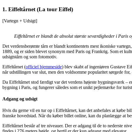
1. Eiffeltårnet (La tour Eiffel)
[Vartegn + Udsigt]
Eiffeltårnet er blandt de absolut største seværdigheder i Paris
Det verdensberømte tårn er blandt kontinentets mest ikoniske vartegn
1889, og er siden blevet synonym med Paris og Frankrig. Som et kultur
udsigtstårn og som fotomotiv.
Eiffeltårnet (
officiel hjemmeside
) blev skabt af ingeniøren Gustave Eif
når udstillingen var slut, men den voldsomme popularitet sørgede for
Da Eiffeltårnet stod færdigt var det verdens højeste bygningsværk – en
bygning i Paris, og fungerer således som et unikt pejlemærke for turist
Adgang og udsigt
Hvis du gerne vil en tur op i Eiffeltårnet, kan det anbefales at købe b
franske hovedstad. Når du køber billet online, kan du planlægge at bes
Eiffeltårnet består af tre niveauer. Der er adgang til de to nederste n
findes i 276 meters højde, og hertil er der kun adgang med elevator.