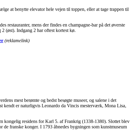
e at benytte elevator hele vejen til toppen, eller at tage trappen til
indes restauranter, mens der findes en champagne-bar på det øverste
 (øst). Indgang 2 har oftest kortest kø.
er
(reklamelink)
verdens mest berømte og bedst besøgte museer, og salene i det
t kendt er naturligvis Leonardo da Vincis mesterværk, Mona Lisa,
kongelig residens for Karl 5. af Frankrig (1338-1380). Slottet blev
ns for de franske konger. I 1793 åbnedes bygningen som kunstmuseum