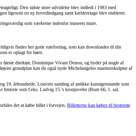
ragteligt. Den sidste store udvidelse blev indledt i 1983 med
ningen ligesom en ny hovedindgang samt kælderetage blev etableret.
undringsværdig som værkerne indenfor museets mure.
ldigvis findes her gode ruteforslag, som kan downloades til din
 som er oplagt for børn.
ts første direktør, Dominique Vivant Denon, og byder på nogle af
n-fløjens grundplan kan du også nyde Michelangelos marmorskulptur af
. og 19. århundrede. Louvres samling af antikke kunstgenstande som
 historie som f.eks. Ludvig 15.’s kronjuveler (Rum 66, 1. sal,
ales det at købe billet i forvejen.
Billetterne kan købes til bestemte