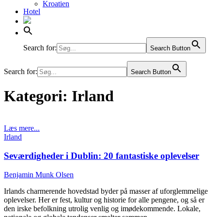
Kroatien
Hotel
Liechtenstein
Litauen
Luxembourg
Malta
Moldova
Search for:
Search Button
Norge
Polen
Search for:
Search Button
Portugal
Rumænien
Rusland
Kategori:
Irland
Schweiz
Serbien
Slovakiet
Slovenien
Læs mere...
Spanien
Posted
Irland
Sverige
in
Tjekkiet
Seværdigheder i Dublin: 20 fantastiske oplevelser
Tyrkiet
Tyskland
Benjamin Munk Olsen
Ukraine
Ungarn
Irlands charmerende hovedstad byder på masser af uforglemmelige
Østrig
oplevelser. Her er fest, kultur og historie for alle pengene, og så er
den irske befolkning utrolig venlig og imødekommende. Lokale,