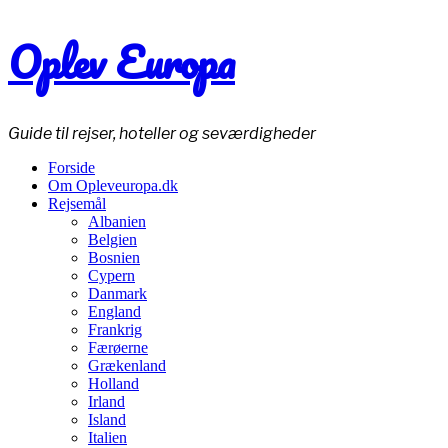
Oplev Europa
Guide til rejser, hoteller og seværdigheder
Forside
Om Opleveuropa.dk
Rejsemål
Albanien
Belgien
Bosnien
Cypern
Danmark
England
Frankrig
Færøerne
Grækenland
Holland
Irland
Island
Italien