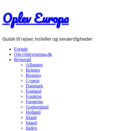
Oplev Europa
Guide til rejser, hoteller og seværdigheder
Forside
Om Opleveuropa.dk
Rejsemål
Albanien
Belgien
Bosnien
Cypern
Danmark
England
Frankrig
Færøerne
Grækenland
Holland
Irland
Island
Italien