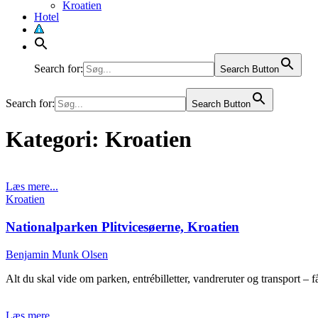
Kroatien
Hotel
Liechtenstein
Litauen
Luxembourg
Malta
Search for:
Moldova
Search Button
Norge
Polen
Search for:
Search Button
Portugal
Rumænien
Kategori:
Kroatien
Rusland
Schweiz
Serbien
Slovakiet
Slovenien
Læs mere...
Spanien
Posted
Kroatien
Sverige
in
Tjekkiet
Nationalparken Plitvicesøerne, Kroatien
Tyrkiet
Tyskland
Benjamin Munk Olsen
Ukraine
Ungarn
Alt du skal vide om parken, entrébilletter, vandreruter og transport – 
Østrig
Læs mere...