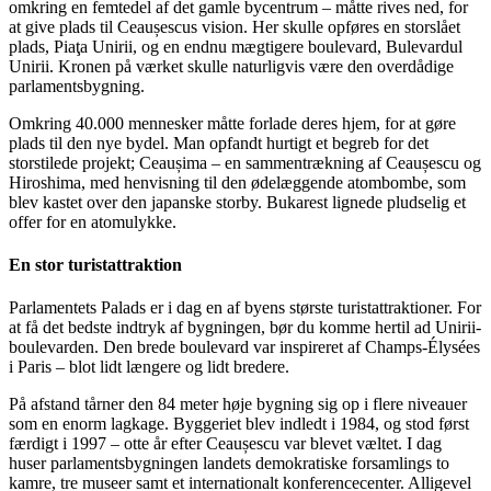
omkring en femtedel af det gamle bycentrum – måtte rives ned, for
at give plads til Ceaușescus vision. Her skulle opføres en storslået
plads, Piaţa Unirii, og en endnu mægtigere boulevard, Bulevardul
Unirii. Kronen på værket skulle naturligvis være den overdådige
parlamentsbygning.
Omkring 40.000 mennesker måtte forlade deres hjem, for at gøre
plads til den nye bydel. Man opfandt hurtigt et begreb for det
storstilede projekt; Ceaușima – en sammentrækning af Ceaușescu og
Hiroshima, med henvisning til den ødelæggende atombombe, som
blev kastet over den japanske storby. Bukarest lignede pludselig et
offer for en atomulykke.
En stor turistattraktion
Parlamentets Palads er i dag en af byens største turistattraktioner. For
at få det bedste indtryk af bygningen, bør du komme hertil ad Unirii-
boulevarden. Den brede boulevard var inspireret af Champs-Élysées
i Paris – blot lidt længere og lidt bredere.
På afstand tårner den 84 meter høje bygning sig op i flere niveauer
som en enorm lagkage. Byggeriet blev indledt i 1984, og stod først
færdigt i 1997 – otte år efter Ceaușescu var blevet væltet. I dag
huser parlamentsbygningen landets demokratiske forsamlings to
kamre, tre museer samt et internationalt konferencecenter. Alligevel