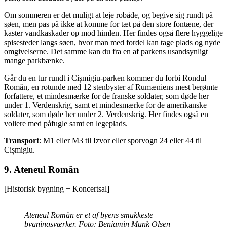
Om sommeren er det muligt at leje robåde, og begive sig rundt på
søen, men pas på ikke at komme for tæt på den store fontæne, der
kaster vandkaskader op mod himlen. Her findes også flere hyggelige
spisesteder langs søen, hvor man med fordel kan tage plads og nyde
omgivelserne. Det samme kan du fra en af parkens usandsynligt
mange parkbænke.
Går du en tur rundt i Cișmigiu-parken kommer du forbi Rondul
Român, en rotunde med 12 stenbyster af Rumæniens mest berømte
forfattere, et mindesmærke for de franske soldater, som døde her
under 1. Verdenskrig, samt et mindesmærke for de amerikanske
soldater, som døde her under 2. Verdenskrig. Her findes også en
voliere med påfugle samt en legeplads.
Transport
: M1 eller M3 til Izvor eller sporvogn 24 eller 44 til
Cișmigiu.
9. Ateneul Român
[Historisk bygning + Koncertsal]
Ateneul Român er et af byens smukkeste
bygningsværker. Foto: Benjamin Munk Olsen