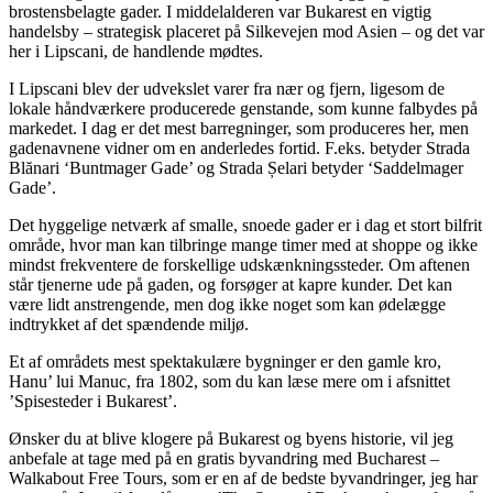
brostensbelagte gader. I middelalderen var Bukarest en vigtig
handelsby – strategisk placeret på Silkevejen mod Asien – og det var
her i Lipscani, de handlende mødtes.
I Lipscani blev der udvekslet varer fra nær og fjern, ligesom de
lokale håndværkere producerede genstande, som kunne falbydes på
markedet. I dag er det mest barregninger, som produceres her, men
gadenavnene vidner om en anderledes fortid. F.eks. betyder Strada
Blănari ‘Buntmager Gade’ og Strada Șelari betyder ‘Saddelmager
Gade’.
Det hyggelige netværk af smalle, snoede gader er i dag et stort bilfrit
område, hvor man kan tilbringe mange timer med at shoppe og ikke
mindst frekventere de forskellige udskænkningssteder. Om aftenen
står tjenerne ude på gaden, og forsøger at kapre kunder. Det kan
være lidt anstrengende, men dog ikke noget som kan ødelægge
indtrykket af det spændende miljø.
Et af områdets mest spektakulære bygninger er den gamle kro,
Hanu’ lui Manuc, fra 1802, som du kan læse mere om i afsnittet
’Spisesteder i Bukarest’.
Ønsker du at blive klogere på Bukarest og byens historie, vil jeg
anbefale at tage med på en gratis byvandring med Bucharest –
Walkabout Free Tours, som er en af de bedste byvandringer, jeg har