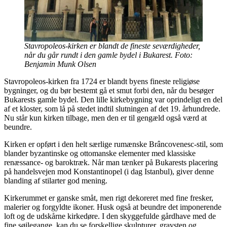
Stavropoleos-kirken er blandt de fineste seværdigheder,
når du går rundt i den gamle bydel i Bukarest. Foto:
Benjamin Munk Olsen
Stavropoleos-kirken fra 1724 er blandt byens fineste religiøse
bygninger, og du bør bestemt gå et smut forbi den, når du besøger
Bukarests gamle bydel. Den lille kirkebygning var oprindeligt en del
af et kloster, som lå på stedet indtil slutningen af det 19. århundrede.
Nu står kun kirken tilbage, men den er til gengæld også værd at
beundre.
Kirken er opført i den helt særlige rumænske Brâncovenesc-stil, som
blander byzantinske og ottomanske elementer med klassiske
renæssance- og baroktræk. Når man tænker på Bukarests placering
på handelsvejen mod Konstantinopel (i dag Istanbul), giver denne
blanding af stilarter god mening.
Kirkerummet er ganske småt, men rigt dekoreret med fine fresker,
malerier og forgyldte ikoner. Husk også at beundre det imponerende
loft og de udskårne kirkedøre. I den skyggefulde gårdhave med de
fine søjlegange, kan du se forskellige skulpturer, gravsten og