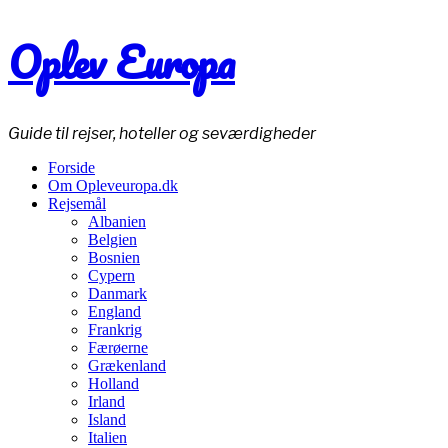
Oplev Europa
Guide til rejser, hoteller og seværdigheder
Forside
Om Opleveuropa.dk
Rejsemål
Albanien
Belgien
Bosnien
Cypern
Danmark
England
Frankrig
Færøerne
Grækenland
Holland
Irland
Island
Italien