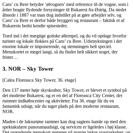
Caru’ cu Bere betyder ’ølvognen’ med reference til de vogne, som i
årtier bragte flydende forsyninger til Bukarest fra Østrig. Da stedet
åbnede i 1887 var man dog indstillet på at gøre arbejdet selv, og
Caru’ cu Bere er derfor både bryggeri og restaurant – faktisk et af
Bukarests bedst kendte spisesteder.
Træd ind i det mægtige gotiske øltempel, og du vil opdage hvorfor
turister og lokale flokkes på Caru’ cu Bere. Udsmykningen i det
enorme lokale er imponerende, og stemningen helt speciel.
Menukortet er meget langt, så du finder helt sikkert noget, der
frister…
3.
NOR – Sky Tower
[Calea Floreasca Sky Tower, 36. etage]
Den 137 meter høje skyskraber, Sky Tower, er blevet et symbol på
det moderne Bukarest, og er en del af Floreasca City Center, der
rummer indkøbscenter og aktiviteter. Fra 36. etage får du en
fantastisk udsigt, når du tager plads på den moderne restaurant,
NOR.
Maden i de luksuriøse rammer kan dog sagtens hamle op med den
spektakulære panoramaudsigt, og servicen er ligeledes i høj klasse.
Det spændende menukort gemmer på mange lækre overraskelser, og