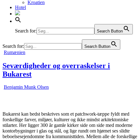
Kroatien
Hotel
Liechtenstein
Litauen
Luxembourg
Malta
Moldova
Search for:
Search Button
Norge
Polen
Search for:
Search Button
Portugal
Posted
Rumænien
Rumænien
in
Rusland
Seværdigheder og overraskelser i
Schweiz
Serbien
Bukarest
Slovakiet
Slovenien
Spanien
Benjamin Munk Olsen
Sverige
Tjekkiet
Tyrkiet
Tyskland
Bukarest kan bedst beskrives som et patchwork-tæppe fyldt med
Ukraine
forskellige farver, miljøer, kulturer og ikke mindst arkitektoniske
Ungarn
stilarter. Her ligger 300 år gamle kirker side om side med moderne
Østrig
kontorbygninger i glas og stål, og lige rundt om hjørnet ses slidte
beboelsesejendomme fra kommunisttiden. Mellem alle de forskellige