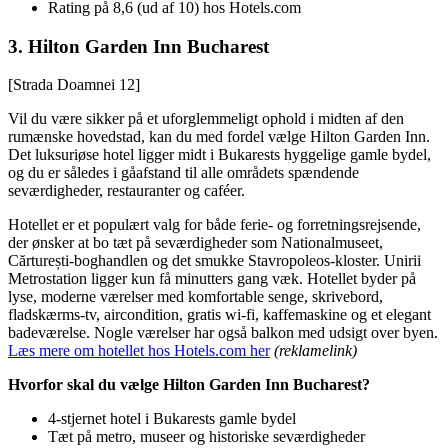
Rating på 8,6 (ud af 10) hos Hotels.com
3.
Hilton Garden Inn Bucharest
[Strada Doamnei 12]
Vil du være sikker på et uforglemmeligt ophold i midten af den
rumænske hovedstad, kan du med fordel vælge Hilton Garden Inn.
Det luksuriøse hotel ligger midt i Bukarests hyggelige gamle bydel,
og du er således i gåafstand til alle områdets spændende
seværdigheder, restauranter og caféer.
Hotellet er et populært valg for både ferie- og forretningsrejsende,
der ønsker at bo tæt på seværdigheder som Nationalmuseet,
Cărturești-boghandlen og det smukke Stavropoleos-kloster. Unirii
Metrostation ligger kun få minutters gang væk. Hotellet byder på
lyse, moderne værelser med komfortable senge, skrivebord,
fladskærms-tv, aircondition, gratis wi-fi, kaffemaskine og et elegant
badeværelse. Nogle værelser har også balkon med udsigt over byen.
Læs mere om hotellet hos Hotels.com her
(reklamelink)
Hvorfor skal du vælge Hilton Garden Inn Bucharest?
4-stjernet hotel i Bukarests gamle bydel
Tæt på metro, museer og historiske seværdigheder