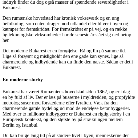
indtryk finder du dog også masser af spændende seværdigheder i
Bukarest.
Den rumænske hovedstad har kronisk vokseværk og en ung
befolkning, som enten drager mod udlandet eller bliver i byen og
kæmper for fremskridtet. For fremskridtet er på vej, og en række
højteknologiske virksomheder har de seneste år slået sig ned netop
her.
Det moderne Bukarest er en fornøjelse. Rå og fin på samme tid.
Lige så forsømt og misligholdt den ene gade kan synes, lige så
charmerende og indbydende kan du finde den næste. Sådan er det i
Bukarest.
En moderne storby
Bukarest har været Rumæniens hovedstad siden 1862, og er i dag
en by fuld af liv. Der er læs på busserne i myldretiden, og propfyldte
metrotog suser mod forstæderne efter fyraften. Væk fra den
charmerende gamle bydel og ud mod de endeløse betonbyggerier.
Med over to millioner indbyggere er Bukarest en rigtig storby i en
Europæisk kontekst, og den største by på strækningen mellem
Berlin og Istanbul.
Du kan bruge lang tid på at studere livet i byen, menneskerne der