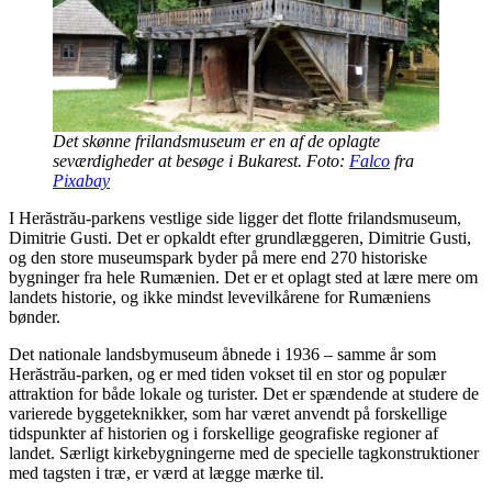
Det skønne frilandsmuseum er en af de oplagte
seværdigheder at besøge i Bukarest. Foto:
Falco
fra
Pixabay
I Herăstrău-parkens vestlige side ligger det flotte frilandsmuseum,
Dimitrie Gusti. Det er opkaldt efter grundlæggeren, Dimitrie Gusti,
og den store museumspark byder på mere end 270 historiske
bygninger fra hele Rumænien. Det er et oplagt sted at lære mere om
landets historie, og ikke mindst levevilkårene for Rumæniens
bønder.
Det nationale landsbymuseum åbnede i 1936 – samme år som
Herăstrău-parken, og er med tiden vokset til en stor og populær
attraktion for både lokale og turister. Det er spændende at studere de
varierede byggeteknikker, som har været anvendt på forskellige
tidspunkter af historien og i forskellige geografiske regioner af
landet. Særligt kirkebygningerne med de specielle tagkonstruktioner
med tagsten i træ, er værd at lægge mærke til.