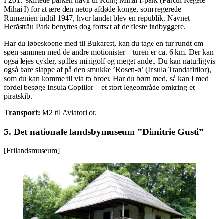
I 2017 skiftede parken navn til Kong Mihai I-park (Parcul Regele
Mihai I) for at ære den netop afdøde konge, som regerede
Rumænien indtil 1947, hvor landet blev en republik. Navnet
Herăstrău Park benyttes dog fortsat af de fleste indbyggere.
Har du løbeskoene med til Bukarest, kan du tage en tur rundt om
søen sammen med de andre motionister – turen er ca. 6 km. Der kan
også lejes cykler, spilles minigolf og meget andet. Du kan naturligvis
også bare slappe af på den smukke ’Rosen-ø’ (Insula Trandafirilor),
som du kan komme til via to broer. Har du børn med, så kan I med
fordel besøge Insula Copiilor – et stort legeområde omkring et
piratskib.
Transport:
M2 til Aviatorilor.
5. Det nationale landsbymuseum ”Dimitrie Gusti”
[Frilandsmuseum]