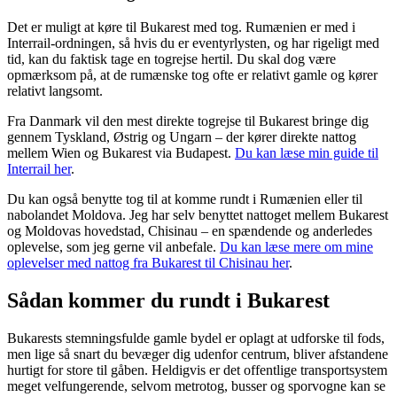
Det er muligt at køre til Bukarest med tog. Rumænien er med i
Interrail-ordningen, så hvis du er eventyrlysten, og har rigeligt med
tid, kan du faktisk tage en togrejse hertil. Du skal dog være
opmærksom på, at de rumænske tog ofte er relativt gamle og kører
relativt langsomt.
Fra Danmark vil den mest direkte togrejse til Bukarest bringe dig
gennem Tyskland, Østrig og Ungarn – der kører direkte nattog
mellem Wien og Bukarest via Budapest.
Du kan læse min guide til
Interrail her
.
Du kan også benytte tog til at komme rundt i Rumænien eller til
nabolandet Moldova. Jeg har selv benyttet nattoget mellem Bukarest
og Moldovas hovedstad, Chisinau – en spændende og anderledes
oplevelse, som jeg gerne vil anbefale.
Du kan læse mere om mine
oplevelser med nattog fra Bukarest til Chisinau her
.
Sådan kommer du rundt i Bukarest
Bukarests stemningsfulde gamle bydel er oplagt at udforske til fods,
men lige så snart du bevæger dig udenfor centrum, bliver afstandene
hurtigt for store til gåben. Heldigvis er det offentlige transportsystem
meget velfungerende, selvom metrotog, busser og sporvogne kan se