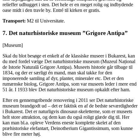
relieffer udhugget i sten. Det hele er en meget rolig og indbydende
oase midt i den travle by. Entré til kirken er gratis.
Transport:
M2 til Universitate.
7. Det naturhistoriske museum ”Grigore Antipa”
[Museum]
Skal du blot besøge et enkelt af de klassiske museer i Bukarest, kan
du med fordel vælge Det naturhistoriske museum (Muzeul Național
de Istorie Naturală Grigore Antipa). Museets historie går tilbage til
1834, og der er særligt én mand, man skal takke for den
imponerende samling af dyr, planter, mineraler etc. Det er den
rumænske biolog, Grigore Antipa, som var museets leder i mere end
51 år. I 1933 blev Det naturhistoriske museum opkaldt efter ham.
Efter en gennemgribende renovering i 2011 ser Det naturhistoriske
museum brandgodt ud – det er faktisk en af de bedste seværdigheder
i Bukarest. Det er naturligvis dinosaur-skeletterne, som er museets
helt store attraktion, og dem kan du også roligt glæde dig til. Her
kan man bl.a. opleve Verdens eneste komplette skelet af den
præhistoriske elefantart, Deinotherium Gigantissimum, som kunne
blive fire meter høj.