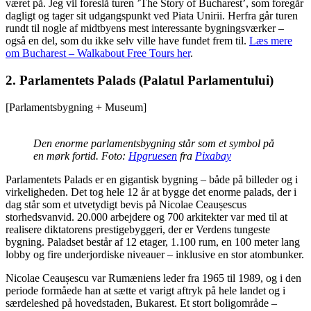
været på. Jeg vil foreslå turen ’The Story of Bucharest’, som foregår
dagligt og tager sit udgangspunkt ved Piata Unirii. Herfra går turen
rundt til nogle af midtbyens mest interessante bygningsværker –
også en del, som du ikke selv ville have fundet frem til.
Læs mere
om Bucharest – Walkabout Free Tours her
.
2. Parlamentets Palads (Palatul Parlamentului)
[Parlamentsbygning + Museum]
Den enorme parlamentsbygning står som et symbol på
en mørk fortid. Foto:
Hpgruesen
fra
Pixabay
Parlamentets Palads er en gigantisk bygning – både på billeder og i
virkeligheden. Det tog hele 12 år at bygge det enorme palads, der i
dag står som et utvetydigt bevis på Nicolae Ceaușescus
storhedsvanvid. 20.000 arbejdere og 700 arkitekter var med til at
realisere diktatorens prestigebyggeri, der er Verdens tungeste
bygning. Paladset består af 12 etager, 1.100 rum, en 100 meter lang
lobby og fire underjordiske niveauer – inklusive en stor atombunker.
Nicolae Ceaușescu var Rumæniens leder fra 1965 til 1989, og i den
periode formåede han at sætte et varigt aftryk på hele landet og i
særdeleshed på hovedstaden, Bukarest. Et stort boligområde –