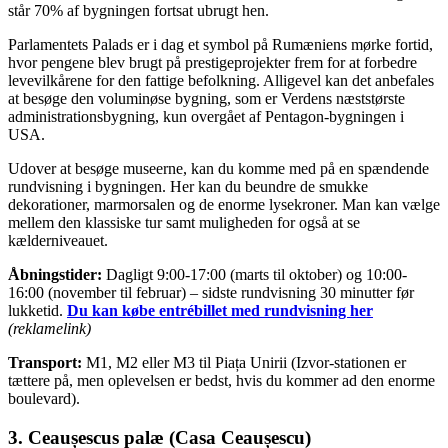
står 70% af bygningen fortsat ubrugt hen.
Parlamentets Palads er i dag et symbol på Rumæniens mørke fortid,
hvor pengene blev brugt på prestigeprojekter frem for at forbedre
levevilkårene for den fattige befolkning. Alligevel kan det anbefales
at besøge den voluminøse bygning, som er Verdens næststørste
administrationsbygning, kun overgået af Pentagon-bygningen i
USA.
Udover at besøge museerne, kan du komme med på en spændende
rundvisning i bygningen. Her kan du beundre de smukke
dekorationer, marmorsalen og de enorme lysekroner. Man kan vælge
mellem den klassiske tur samt muligheden for også at se
kælderniveauet.
Åbningstider:
Dagligt 9:00-17:00 (marts til oktober) og 10:00-
16:00 (november til februar) – sidste rundvisning 30 minutter før
lukketid.
Du kan købe entrébillet med rundvisning her
(reklamelink)
Transport:
M1, M2 eller M3 til Piața Unirii (Izvor-stationen er
tættere på, men oplevelsen er bedst, hvis du kommer ad den enorme
boulevard).
3. Ceaușescus palæ (Casa Ceaușescu)