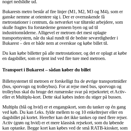
noget nedslidte ud.
Bukarests metro består af fire linjer (M1, M2, M3 og M4), som er
ganske nemme at orientere sig i. Der er overraskende få
metrostationer i centrum, da netværket var tiltænkt arbejdere, som
skulle fragtes fra forstæderne gennem byen og ud til
industriområderne. Alligevel er metroen det mest oplagte
transportsystem, når du skal rundt til de bedste seværdigheder i
Bukarest – den er både nem at overskue og købe billet til.
Du kan købe billetter på alle metrostationer, og det er oplagt at købe
en dagsbillet, som er tjent ind ved fire ture med metroen.
Transport i Bukarest – sådan køber du billet
Billetsystemet til metroen er forskelligt fra de øvrige transportmidler
(bus, sporvogn og trolleybus). For at rejse med bus, sporvogn og
trolleybus skal du bruge det rumænske svar på rejsekortet; et Activ-
eller et Multiplu-kort. Dette skal købes inden du stiger på bussen.
Multiplu (blå og hvid) er et engangskort, som du tanker op én gang
ved køb. Du kan f.eks. fylde mellem to og 10 enkeltrejser eller en
dagsbillet på kortet. Herefter kan det ikke tankes op med flere rejser.
Activ (grøn og hvid) er et mere klassisk rejsekort, som du løbende
kan optanke. Begge kort kan købes ved de små RATB-kiosker, som