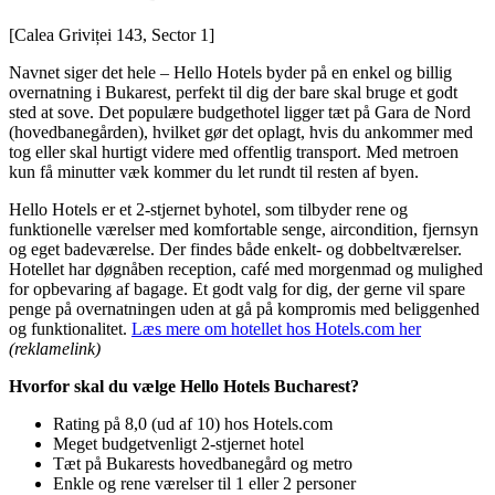
[Calea Griviței 143, Sector 1]
Navnet siger det hele – Hello Hotels byder på en enkel og billig
overnatning i Bukarest, perfekt til dig der bare skal bruge et godt
sted at sove. Det populære budgethotel ligger tæt på Gara de Nord
(hovedbanegården), hvilket gør det oplagt, hvis du ankommer med
tog eller skal hurtigt videre med offentlig transport. Med metroen
kun få minutter væk kommer du let rundt til resten af byen.
Hello Hotels er et 2-stjernet byhotel, som tilbyder rene og
funktionelle værelser med komfortable senge, aircondition, fjernsyn
og eget badeværelse. Der findes både enkelt- og dobbeltværelser.
Hotellet har døgnåben reception, café med morgenmad og mulighed
for opbevaring af bagage. Et godt valg for dig, der gerne vil spare
penge på overnatningen uden at gå på kompromis med beliggenhed
og funktionalitet.
Læs mere om hotellet hos Hotels.com her
(reklamelink)
Hvorfor skal du vælge Hello Hotels Bucharest?
Rating på 8,0 (ud af 10) hos Hotels.com
Meget budgetvenligt 2-stjernet hotel
Tæt på Bukarests hovedbanegård og metro
Enkle og rene værelser til 1 eller 2 personer