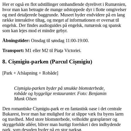
Her er også en flot udstillinger omhandlende dyrelivet i Rumænien,
hvor man kan betragte de mange udstoppede dyr i flotte omgivelser
og med detaljerede baggrunde. Museet byder endvidere på en lang
række interaktive tiltag, og meget af informationen er oversat til
engelsk. Der findes audioguides på engelsk, rumænsk og spansk
som kan lejes mod et mindre gebyr.
Åbningstider:
Onsdag til søndag 11:00-19:00.
Transport:
M1 eller M2 til Piaţa Victoriei.
8. Cișmigiu-parken (Parcul Cișmigiu)
[Park + Afslapning + Robåde]
Cișmigiu-parken byder på smukke blomsterbede,
robåde og hyggelige restauranter. Foto: Benjamin
Munk Olsen
Den romantiske Cișmigiu-park er en fantastisk oase i det centrale
Bukarest, hvor man har mulighed for at slippe væk fra byens larm
og travlhed. Med store blomsterbede, velholdte græsplæner og
skyggefulde alléer, bliver man hurtigt forelsket i den indbydende
park, som desuden byder på en stor parksø.