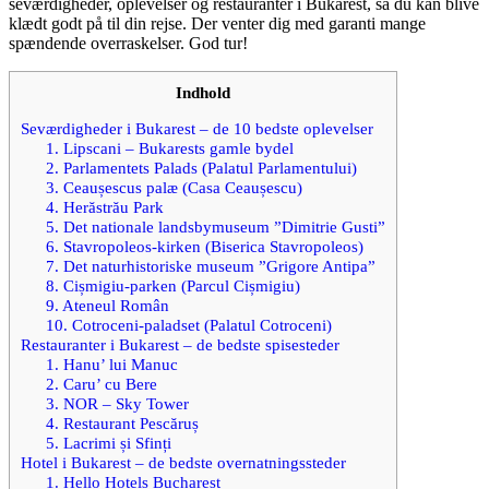
seværdigheder, oplevelser og restauranter i Bukarest, så du kan blive
klædt godt på til din rejse. Der venter dig med garanti mange
spændende overraskelser. God tur!
Indhold
Seværdigheder i Bukarest – de 10 bedste oplevelser
1. Lipscani – Bukarests gamle bydel
2. Parlamentets Palads (Palatul Parlamentului)
3. Ceaușescus palæ (Casa Ceaușescu)
4. Herăstrău Park
5. Det nationale landsbymuseum ”Dimitrie Gusti”
6. Stavropoleos-kirken (Biserica Stavropoleos)
7. Det naturhistoriske museum ”Grigore Antipa”
8. Cișmigiu-parken (Parcul Cișmigiu)
9. Ateneul Român
10. Cotroceni-paladset (Palatul Cotroceni)
Restauranter i Bukarest – de bedste spisesteder
1. Hanu’ lui Manuc
2. Caru’ cu Bere
3. NOR – Sky Tower
4. Restaurant Pescăruș
5. Lacrimi și Sfinți
Hotel i Bukarest – de bedste overnatningssteder
1. Hello Hotels Bucharest