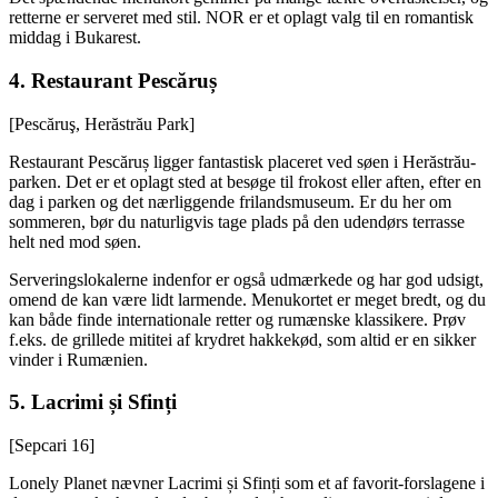
retterne er serveret med stil. NOR er et oplagt valg til en romantisk
middag i Bukarest.
4.
Restaurant Pescăruș
[Pescăruş, Herăstrău Park]
Restaurant Pescăruș ligger fantastisk placeret ved søen i Herăstrău-
parken. Det er et oplagt sted at besøge til frokost eller aften, efter en
dag i parken og det nærliggende frilandsmuseum. Er du her om
sommeren, bør du naturligvis tage plads på den udendørs terrasse
helt ned mod søen.
Serveringslokalerne indenfor er også udmærkede og har god udsigt,
omend de kan være lidt larmende. Menukortet er meget bredt, og du
kan både finde internationale retter og rumænske klassikere. Prøv
f.eks. de grillede mititei af krydret hakkekød, som altid er en sikker
vinder i Rumænien.
5.
Lacrimi și Sfinți
[Sepcari 16]
Lonely Planet nævner Lacrimi și Sfinți som et af favorit-forslagene i