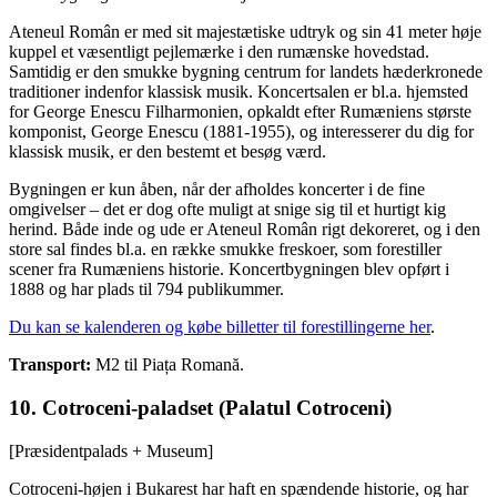
Ateneul Român er med sit majestætiske udtryk og sin 41 meter høje
kuppel et væsentligt pejlemærke i den rumænske hovedstad.
Samtidig er den smukke bygning centrum for landets hæderkronede
traditioner indenfor klassisk musik. Koncertsalen er bl.a. hjemsted
for George Enescu Filharmonien, opkaldt efter Rumæniens største
komponist, George Enescu (1881-1955), og interesserer du dig for
klassisk musik, er den bestemt et besøg værd.
Bygningen er kun åben, når der afholdes koncerter i de fine
omgivelser – det er dog ofte muligt at snige sig til et hurtigt kig
herind. Både inde og ude er Ateneul Român rigt dekoreret, og i den
store sal findes bl.a. en række smukke freskoer, som forestiller
scener fra Rumæniens historie. Koncertbygningen blev opført i
1888 og har plads til 794 publikummer.
Du kan se kalenderen og købe billetter til forestillingerne her
.
Transport:
M2 til Piața Romană.
10. Cotroceni-paladset (Palatul Cotroceni)
[Præsidentpalads + Museum]
Cotroceni-højen i Bukarest har haft en spændende historie, og har