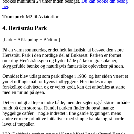
bookes minimum 24 timer inden besøget.
Du kan booke din besøg
her
.
Transport:
M2 til Aviatorilor.
4. Herăstrău Park
[Park + Afslapning + Bådture]
På en varm sommerdag er det helt fantastisk, at besøge den store
Herăstrău Park i den nordlige del af Bukarest. Parken er formet
omkring Herăstrău-søen og byder både på lækre græsplæner,
skyggefulde bænke og naturligvis fantastiske oplevelser på søen.
Området blev udlagt som park tilbage i 1936, og har siden været et
yndet udflugtsmål for byens indbyggere. Her findes mange
forskellige aktiviteter, og er vejret godt, kan det anbefales at starte
med en tur ud på søen.
Det er muligt at leje mindre både, men der sejler også større turbåde
rundt på den store sø. Rundt i parken finder du også mange
hyggelige caféer – nogle indrettet i fine gamle bygninger, mens
andre er mere primitive initiativer med simple bænke og rå borde
lavet af træpaller.