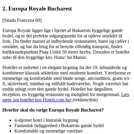
2.
Europa Royale Bucharest
[Strada Franceza 60]
Europa Royale ligger lige i hjertet af Bukarests hyggelige gamle
bydel, og er det perfekte udgangspunkt for at opleve området til
fods. Du finder masser af indbydende restauranter, barer og caféer i
området, og har du brug for at benytte offentlig transport, findes
trafikknudepunktet Piaţa Unirii 50 meter herfra. Desuden er hotellet
nabo til den hyggelige kro, Hanu’ lui Manuc.
Hotellet er indrettet i en elegant bygning fra det 19. århundrede og
kombinerer klassisk arkitektur med moderne komfort. Værelserne er
rummelige og komfortable med bløde senge, aircondition, gratis wi-
fi, skrivebord, minibar og stilfuldt badeværelse. Nogle værelser har
endda udsigt over den gamle bydel. Hotellet har døgnåben
reception, en hyggelig restaurant og mulighed for morgenmad.
Læs
mere om hotellet hos Hotels.com her
(reklamelink)
Hvorfor skal du vælge Europa Royale Bucharest?
4-stjernet hotel i historisk bygning
Fantastisk beliggenhed i Bukarests gamle bydel
Komfortable og rummelige værelser