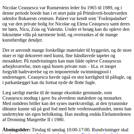
Nicolae Ceaușescu var Rumæniens leder fra 1965 til 1989, og i
denne periode boede han i et stort palæ på Primăverii-boulevarden
udenfor Bukarests centrum. Palæet var kendt som ’Forårspaladset’
og var den private bolig for Nicolae og Elena Ceauşescu samt deres
tre børn, Nicu, Zoia og Valentin. Under et besøg kan du opleve den
luksuriøse villa på nærmeste hold, og overraskes af de mange
kunstfærdige detaljer.
Der er anvendt mange forskellige materialer til byggeriet, og de store
stuer er rigt dekoreret med kunst, fine håndlavede tapeter og
mosaikker. På rundvisningen kan man både opleve Ceaușescus
arbejdsværelse, men også husets private rum – bl.a. et meget
forgyldt badeværelse og en imponerende swimmingpool i
underetagen. Ceaușescu havde også en stor kærlighed til påfugle, og
i parkanlægget kan du fortsat nyde de flotte fugle.
Læg særligt mærke til de mange eksotiske genstande, som
Ceaușescu modtag i gave fra alverdens statsledere og monarker.
Med nutidens briller kan det synes mærkværdigt, at den tyranniske
diktator kunne stå på god fod med hele verdenssamfundet, mens han
undertrykte sin egen befolkning. Han modtog endda Elefantordenen
af Dronning Margrethe II i 1980.
Åbningstider:
Tirsdag til søndag 10:00-17:00. Rundvisninger skal