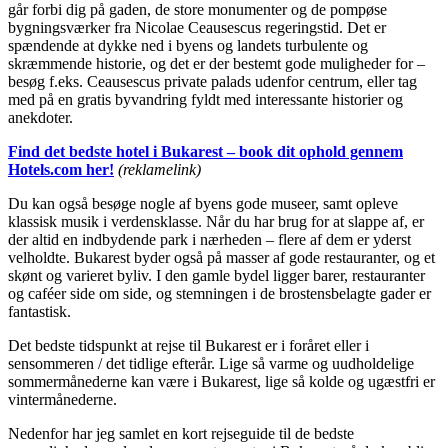
går forbi dig på gaden, de store monumenter og de pompøse
bygningsværker fra Nicolae Ceausescus regeringstid. Det er
spændende at dykke ned i byens og landets turbulente og
skræmmende historie, og det er der bestemt gode muligheder for –
besøg f.eks. Ceausescus private palads udenfor centrum, eller tag
med på en gratis byvandring fyldt med interessante historier og
anekdoter.
Find det bedste hotel i Bukarest – book dit ophold gennem
Hotels.com her!
(reklamelink)
Du kan også besøge nogle af byens gode museer, samt opleve
klassisk musik i verdensklasse. Når du har brug for at slappe af, er
der altid en indbydende park i nærheden – flere af dem er yderst
velholdte. Bukarest byder også på masser af gode restauranter, og et
skønt og varieret byliv. I den gamle bydel ligger barer, restauranter
og caféer side om side, og stemningen i de brostensbelagte gader er
fantastisk.
Det bedste tidspunkt at rejse til Bukarest er i foråret eller i
sensommeren / det tidlige efterår. Lige så varme og uudholdelige
sommermånederne kan være i Bukarest, lige så kolde og ugæstfri er
vintermånederne.
Nedenfor har jeg samlet en kort rejseguide til de bedste