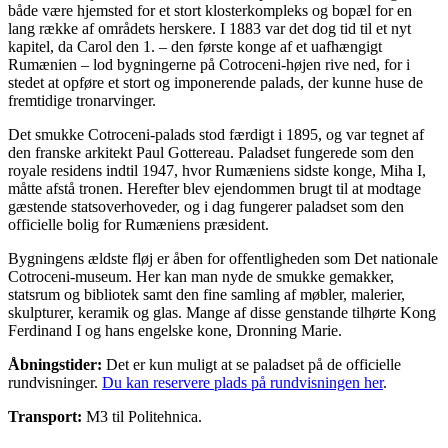
både være hjemsted for et stort klosterkompleks og bopæl for en
lang række af områdets herskere. I 1883 var det dog tid til et nyt
kapitel, da Carol den 1. – den første konge af et uafhængigt
Rumænien – lod bygningerne på Cotroceni-højen rive ned, for i
stedet at opføre et stort og imponerende palads, der kunne huse de
fremtidige tronarvinger.
Det smukke Cotroceni-palads stod færdigt i 1895, og var tegnet af
den franske arkitekt Paul Gottereau. Paladset fungerede som den
royale residens indtil 1947, hvor Rumæniens sidste konge, Miha I,
måtte afstå tronen. Herefter blev ejendommen brugt til at modtage
gæstende statsoverhoveder, og i dag fungerer paladset som den
officielle bolig for Rumæniens præsident.
Bygningens ældste fløj er åben for offentligheden som Det nationale
Cotroceni-museum. Her kan man nyde de smukke gemakker,
statsrum og bibliotek samt den fine samling af møbler, malerier,
skulpturer, keramik og glas. Mange af disse genstande tilhørte Kong
Ferdinand I og hans engelske kone, Dronning Marie.
Åbningstider:
Det er kun muligt at se paladset på de officielle
rundvisninger.
Du kan reservere plads på rundvisningen her
.
Transport:
M3 til Politehnica.