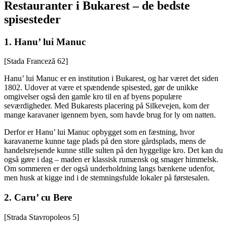
Restauranter i Bukarest – de bedste
spisesteder
1.
Hanu’ lui Manuc
[Stada Franceză 62]
Hanu’ lui Manuc er en institution i Bukarest, og har været det siden
1802. Udover at være et spændende spisested, gør de unikke
omgivelser også den gamle kro til en af byens populære
seværdigheder. Med Bukarests placering på Silkevejen, kom der
mange karavaner igennem byen, som havde brug for ly om natten.
Derfor er Hanu’ lui Manuc opbygget som en fæstning, hvor
karavanerne kunne tage plads på den store gårdsplads, mens de
handelsrejsende kunne stille sulten på den hyggelige kro. Det kan du
også gøre i dag – maden er klassisk rumænsk og smager himmelsk.
Om sommeren er der også underholdning langs bænkene udenfor,
men husk at kigge ind i de stemningsfulde lokaler på førstesalen.
2.
Caru’ cu Bere
[Strada Stavropoleos 5]