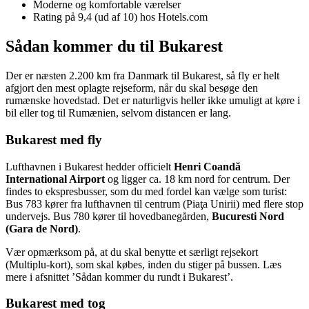
Moderne og komfortable værelser
Rating på 9,4 (ud af 10) hos Hotels.com
Sådan kommer du til Bukarest
Der er næsten 2.200 km fra Danmark til Bukarest, så fly er helt
afgjort den mest oplagte rejseform, når du skal besøge den
rumænske hovedstad. Det er naturligvis heller ikke umuligt at køre i
bil eller tog til Rumænien, selvom distancen er lang.
Bukarest med fly
Lufthavnen i Bukarest hedder officielt
Henri Coandă
International Airport
og ligger ca. 18 km nord for centrum. Der
findes to ekspresbusser, som du med fordel kan vælge som turist:
Bus 783 kører fra lufthavnen til centrum (Piaţa Unirii) med flere stop
undervejs. Bus 780 kører til hovedbanegården,
Bucuresti Nord
(Gara de Nord)
.
Vær opmærksom på, at du skal benytte et særligt rejsekort
(Multiplu-kort), som skal købes, inden du stiger på bussen. Læs
mere i afsnittet ’Sådan kommer du rundt i Bukarest’.
Bukarest med tog