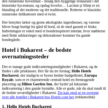
den rumænske hovedstad – besøg den hyggelige restaurant i det
historiske bycentrum, og opdag hvorfor… Lacrimi și Sfinți er en
blanding af det moderne og det traditionelle. Retterne er klassiske
rumænske delikatesser med et twist.
Her benyttes lækre og gerne økologiske ingredienser, og varerne
bliver bragt hurtigt fra gård til bord, så de med garanti er friske.
Indretningen er enkel med et bondeinspireret interiør, hvor møblerne
med flotte udskæringer og dekorationer kommer fra gamle
bondegårde.
Hotel i Bukarest – de bedste
overnatningssteder
Der er mange gode indkvarteringsmuligheder i Bukarest, og de
findes i alle prisklasser. Her får du tre forslag;
Hello Hotels
Bucharest
, der muligvis er byens bedste budgethotel,
Europa
Royale
, som er et charmerende centralt hotel en fremragende
placering og
Hilton Garden Inn
, der byder på luksuriøs
indkvartering i den gamle bymidte. Alle er gode, når du skal rundt til
de bedste seværdigheder i Bukarest.
Du kan også se en oversigt
over alle hoteller i Bukarest hos Hotels.com her
(reklamelink)
1.
Hello Hotels Bucharest