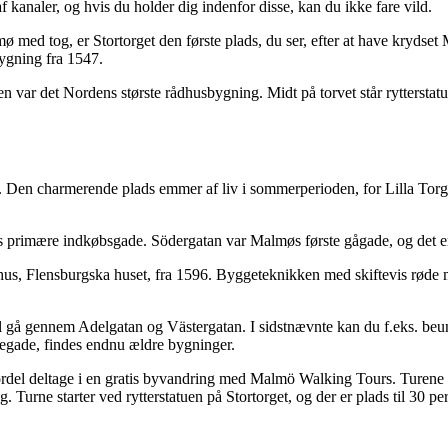
f kanaler, og hvis du holder dig indenfor disse, kan du ikke fare vild.
 med tog, er Stortorget den første plads, du ser, efter at have krydset
gning fra 1547.
n var det Nordens største rådhusbygning. Midt på torvet står rytterstat
. Den charmerende plads emmer af liv i sommerperioden, for Lilla Torg er
øs primære indkøbsgade. Södergatan var Malmøs første gågade, og det er
us, Flensburgska huset, fra 1596. Byggeteknikken med skiftevis røde 
el gå gennem Adelgatan og Västergatan. I sidstnævnte kan du f.eks. beu
vegade, findes endnu ældre bygninger.
del deltage i en gratis byvandring med Malmö Walking Tours. Turene e
 Turne starter ved rytterstatuen på Stortorget, og der er plads til 30 pe