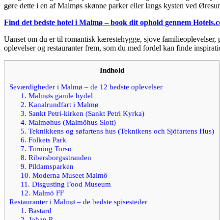
gøre dette i en af Malmøs skønne parker eller langs kysten ved Øresu
Find det bedste hotel i Malmø – book dit ophold gennem Hotels.
Uanset om du er til romantisk kærestehygge, sjove familieoplevelser
oplevelser og restauranter frem, som du med fordel kan finde inspirati
Indhold
Seværdigheder i Malmø – de 12 bedste oplevelser
1. Malmøs gamle bydel
2. Kanalrundfart i Malmø
3. Sankt Petri-kirken (Sankt Petri Kyrka)
4. Malmøhus (Malmöhus Slott)
5. Teknikkens og søfartens hus (Teknikens och Sjöfartens Hus)
6. Folkets Park
7. Turning Torso
8. Ribersborgsstranden
9. Pildamsparken
10. Moderna Museet Malmö
11. Disgusting Food Museum
12. Malmö FF
Restauranter i Malmø – de bedste spisesteder
1. Bastard
2. Johan P