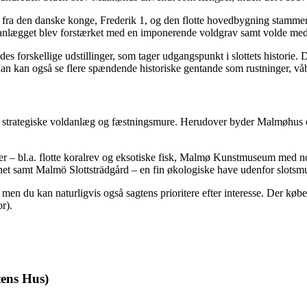
 den danske konge, Frederik 1, og den flotte hovedbygning stammer fr
lægget blev forstærket med en imponerende voldgrav samt volde med f
s forskellige udstillinger, som tager udgangspunkt i slottets historie. D
an kan også se flere spændende historiske gentande som rustninger, v
de strategiske voldanlæg og fæstningsmure. Herudover byder Malmøhus og
 bl.a. flotte koralrev og eksotiske fisk, Malmø Kunstmuseum med nordi
net samt Malmö Slottsträdgård – en fin økologiske have udenfor slotsm
en du kan naturligvis også sagtens prioritere efter interesse. Der købes
r).
tens Hus)