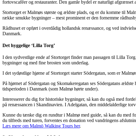
fortovscaféer og restauranter. Den gamle bydel er naturligt afgrænset a
Stortorget er Malmøs største og ældste plads, og er du komme til Malmø
række smukke bygninger – mest prominent er den fornemme rådhusby
Rådhuset er opført i overdådig hollandsk renæssance, og ved indvielse
Danmark.
Det hyggelige ‘Lilla Torg’
I den sydvestlige ende af Stortorget finder man passagen til Lilla Torg
bygninger og med fine brosten som underlag.
I det sydøstlige hjørne af Stortorget starter Södergatan, som er Malm
På hjørnet af Södergatan og Skomakeregatan ses Södergatans ældste h
tidsperioden i Danmark (som Malmø hørte under).
Interesserer du dig for historiske bygninger, så kan du også med ford
på renæssancen i Skandinavien. I Adelgatan, den middelalderlige tor
Kunne du tænke dig en rundtur i Malmø med guide, så kan du med for
du tilfreds med turen, forventes en donation ved vandringens afslutning.
Læs mere om Malmö Walking Tours her
.