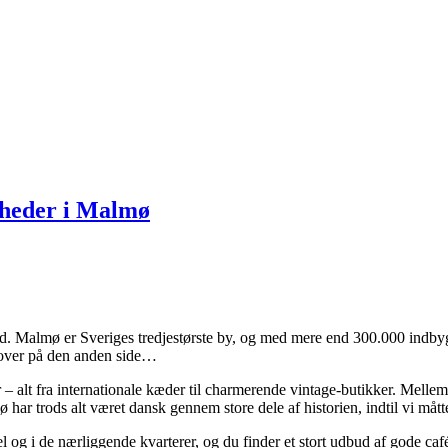
gheder i Malmø
Malmø er Sveriges tredjestørste by, og med mere end 300.000 indbygger
t over på den anden side…
 alt fra internationale kæder til charmerende vintage-butikker. Mell
ø har trods alt været dansk gennem store dele af historien, indtil vi må
 i de nærliggende kvarterer, og du finder et stort udbud af gode cafée