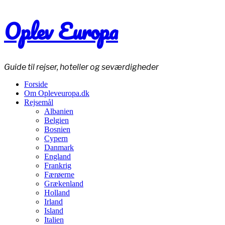
Oplev Europa
Guide til rejser, hoteller og seværdigheder
Forside
Om Opleveuropa.dk
Rejsemål
Albanien
Belgien
Bosnien
Cypern
Danmark
England
Frankrig
Færøerne
Grækenland
Holland
Irland
Island
Italien