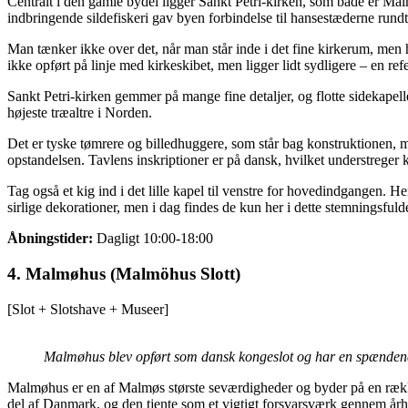
Centralt i den gamle bydel ligger Sankt Petri-kirken, som både er Mal
indbringende sildefiskeri gav byen forbindelse til hansestæderne run
Man tænker ikke over det, når man står inde i det fine kirkerum, men
ikke opført på linje med kirkeskibet, men ligger lidt sydligere – en ref
Sankt Petri-kirken gemmer på mange fine detaljer, og flotte sidekapell
højeste træaltre i Norden.
Det er tyske tømrere og billedhuggere, som står bag konstruktionen, m
opstandelsen. Tavlens inskriptioner er på dansk, hvilket understreger k
Tag også et kig ind i det lille kapel til venstre for hovedindgangen.
sirlige dekorationer, men i dag findes de kun her i dette stemningsfuld
Åbningstider:
Dagligt 10:00-18:00
4. Malmøhus (Malmöhus Slott)
[Slot + Slotshave + Museer]
Malmøhus blev opført som dansk kongeslot og har en spænden
Malmøhus er en af Malmøs største seværdigheder og byder på en rækk
del af Danmark, og den tjente som et vigtigt forsvarsværk gennem å