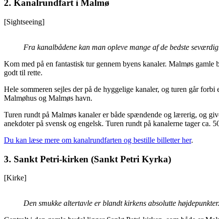
2. Kanalrundfart i Malmø
[Sightseeing]
Fra kanalbådene kan man opleve mange af de bedste seværdi
Kom med på en fantastisk tur gennem byens kanaler. Malmøs gamle byd
godt til rette.
Hele sommeren sejles der på de hyggelige kanaler, og turen går forbi
Malmøhus og Malmøs havn.
Turen rundt på Malmøs kanaler er både spændende og lærerig, og giver
anekdoter på svensk og engelsk. Turen rundt på kanalerne tager ca. 50
Du kan læse mere om kanalrundfarten og bestille billetter her
.
3. Sankt Petri-kirken
(Sankt Petri Kyrka)
[Kirke]
Den smukke altertavle er blandt kirkens absolutte højdepunkt