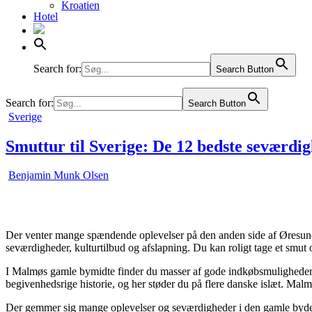
Kroatien
Hotel
Liechtenstein
Litauen
Luxembourg
Malta
Moldova
Search for:
Search Button
Norge
Polen
Search for:
Search Button
Portugal
Posted
Sverige
Rumænien
in
Rusland
Smuttur til Sverige: De 12 bedste seværdi
Schweiz
Serbien
Slovakiet
Benjamin Munk Olsen
Slovenien
Spanien
Sverige
Tjekkiet
Tyrkiet
Der venter mange spændende oplevelser på den anden side af Øresund. 
Tyskland
seværdigheder, kulturtilbud og afslapning. Du kan roligt tage et smu
Ukraine
Ungarn
I Malmøs gamle bymidte finder du masser af gode indkøbsmuligheder –
Østrig
begivenhedsrige historie, og her støder du på flere danske islæt. Malm
Der gemmer sig mange oplevelser og seværdigheder i den gamle bydel og