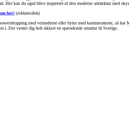
nd. Her kan du også blive inspireret af den moderne arkitektur med sky
com her!
(reklamelink)
, powershopping med veninderne eller bytur med kammeraterne, så har M
on i. Der venter dig helt sikkert en spændende smuttur til Sverige.