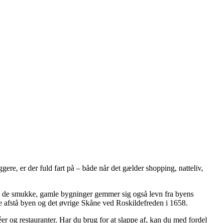
e, er der fuld fart på – både når det gælder shopping, natteliv,
em de smukke, gamle bygninger gemmer sig også levn fra byens
tte afstå byen og det øvrige Skåne ved Roskildefreden i 1658.
r og restauranter. Har du brug for at slappe af, kan du med fordel