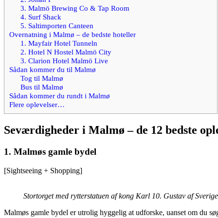
3. Malmö Brewing Co & Tap Room
4. Surf Shack
5. Saltimporten Canteen
Overnatning i Malmø – de bedste hoteller
1. Mayfair Hotel Tunneln
2. Hotel N Hostel Malmö City
3. Clarion Hotel Malmö Live
Sådan kommer du til Malmø
Tog til Malmø
Bus til Malmø
Sådan kommer du rundt i Malmø
Flere oplevelser…
Seværdigheder i Malmø – de 12 bedste opl
1. Malmøs gamle bydel
[Sightseeing + Shopping]
Stortorget med rytterstatuen af kong Karl 10. Gustav af Sver
Malmøs gamle bydel er utrolig hyggelig at udforske, uanset om du søge