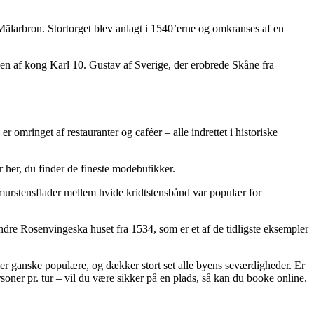
 Mälarbron. Stortorget blev anlagt i 1540’erne og omkranses af en
uen af kong Karl 10. Gustav af Sverige, der erobrede Skåne fra
 omringet af restauranter og caféer – alle indrettet i historiske
 her, du finder de fineste modebutikker.
murstensflader mellem hvide kridtstensbånd var populær for
ndre Rosenvingeska huset fra 1534, som er et af de tidligste eksempler
r ganske populære, og dækker stort set alle byens seværdigheder. Er
rsoner pr. tur – vil du være sikker på en plads, så kan du booke online.