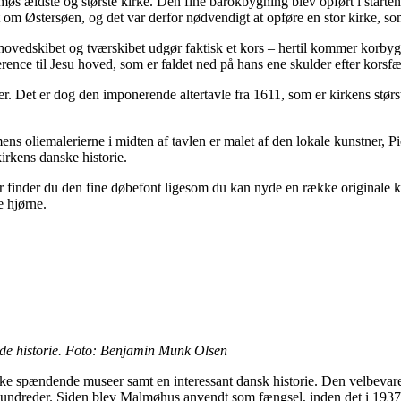
møs ældste og største kirke. Den fine barokbygning blev opført i starten
dt om Østersøen, og det var derfor nødvendigt at opføre en stor kirke,
 hovedskibet og tværskibet udgør faktisk et kors – hertil kommer korby
erence til Jesu hoved, som er faldet ned på hans ene skulder efter korsfæ
er. Det er dog den imponerende altertavle fra 1611, som er kirkens størs
ens oliemalerierne i midten af tavlen er malet af den lokale kunstner, 
irkens danske historie.
 Her finder du den fine døbefont ligesom du kan nyde en række original
e hjørne.
de historie. Foto: Benjamin Munk Olsen
e spændende museer samt en interessant dansk historie. Den velbevar
rhundreder. Siden blev Malmøhus anvendt som fængsel, inden det i 19