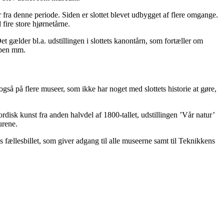
a denne periode. Siden er slottet blevet udbygget af flere omgange.
ire store hjørnetårne.
et gælder bl.a. udstillingen i slottets kanontårn, som fortæller om
åben mm.
så på flere museer, som ikke har noget med slottets historie at gøre,
sk kunst fra anden halvdel af 1800-tallet, udstillingen ’Vår natur’
urene.
 fællesbillet, som giver adgang til alle museerne samt til Teknikkens