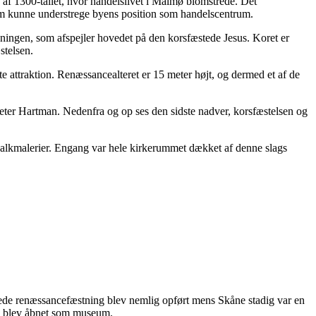
 af 1300-tallet, hvor handelslivet i Malmø blomstrede. Det
 som kunne understrege byens position som handelscentrum.
gningen, som afspejler hovedet på den korsfæstede Jesus. Koret er
stelsen.
te attraktion. Renæssancealteret er 15 meter højt, og dermed et af de
Pieter Hartman. Nedenfra og op ses den sidste nadver, korsfæstelsen og
e kalkmalerier. Engang var hele kirkerummet dækket af denne slags
ede renæssancefæstning blev nemlig opført mens Skåne stadig var en
37 blev åbnet som museum.