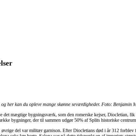
elser
lit, og her kan du opleve mange skønne seværdigheder. Foto: Benjamin
ve det mægtige bygningsværk, som den romerske kejser, Diocletian, fik 
ække bygninger, der til sammen udgør 50% af Splits historiske centrum
vrige del var militær garnison. Efter Diocletians død i år 312 forblev f
ona seks km borte. Salona var på dette tidspunkt en af imperiets største