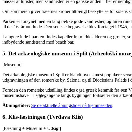
masser af turister, men sandheden er en ganske anden – her er nemlig f
Om sommeren giver træernes kroner tiltrængt beskyttelse for solens strå
Parken er forsynet med en lang række gode vandrestier, og turen rundt 
til det 16. århundrede. Den seneste begravelse blev foretaget i 1945,
Længere inde i parken findes kapeller fra middelalderen og grotter, som
indbydende sandstrand med beach bar.
5. Det arkæologiske museum i Split (Arheološki muzej
[Museum]
Det arkæologiske museum i Split er blandt byens mest populære seværd
udgravningen af den romerske by, Salona, og til Diocletians Palads i 
Foruden den romerske udstilling findes også græsk keramik fra øen Vis,
museumshave – i søjlegangene langs bygningen fortsætter den arkæolog
Åbningstider:
Se de aktuelle åbningstider på hjemmesiden
.
6. Klis-fæstningen (Tvrđava Klis)
[Fæstning + Museum + Udsigt]