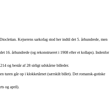
iocletian. Kejserens sarkofag stod her indtil det 5. århundrede, men
det 16. århundrede (og rekonstrueret i 1908 efter et kollaps). Indenfor
4 og består af 28 sirligt udskårne billeder.
 turen går op i klokketårnet (særskilt billet). Det romansk-gotiske
ts og april).