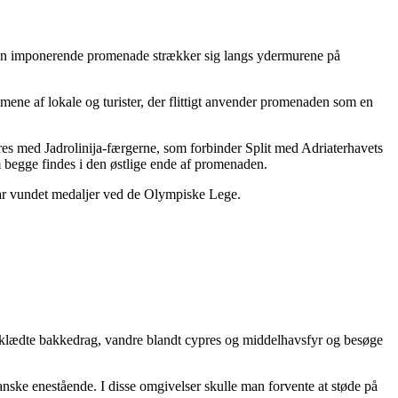
 Den imponerende promenade strækker sig langs ydermurene på
mene af lokale og turister, der flittigt anvender promenaden som en
øres med Jadrolinija-færgerne, som forbinder Split med Adriaterhavets
m begge findes i den østlige ende af promenaden.
r har vundet medaljer ved de Olympiske Lege.
ræklædte bakkedrag, vandre blandt cypres og middelhavsfyr og besøge
anske enestående. I disse omgivelser skulle man forvente at støde på