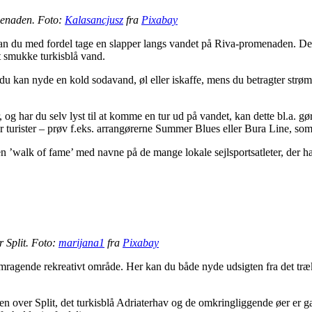
menaden. Foto:
Kalasancjusz
fra
Pixabay
så kan du med fordel tage en slapper langs vandet på Riva-promenaden.
t smukke turkisblå vand.
u kan nyde en kold sodavand, øl eller iskaffe, mens du betragter strøm
 og har du selv lyst til at komme en tur ud på vandet, kan dette bl.a. g
for turister – prøv f.eks. arrangørerne Summer Blues eller Bura Line, so
gt en ’walk of fame’ med navne på de mange lokale sejlsportsatleter, de
 Split. Foto:
marijana1
fra
Pixabay
remragende rekreativt område. Her kan du både nyde udsigten fra det t
n over Split, det turkisblå Adriaterhav og de omkringliggende øer er g