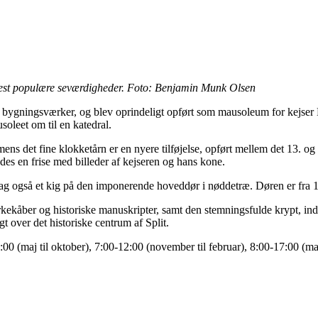
 mest populære seværdigheder. Foto: Benjamin Munk Olsen
 bygningsværker, og blev oprindeligt opført som mausoleum for kejser D
oleet om til en katedral.
ens det fine klokketårn er en nyere tilføjelse, opført mellem det 13. og 
es en frise med billeder af kejseren og hans kone.
g også et kig på den imponerende hoveddør i nøddetræ. Døren er fra 121
ekåber og historiske manuskripter, samt den stemningsfulde krypt, inden
t over det historiske centrum af Split.
00 (maj til oktober), 7:00-12:00 (november til februar), 8:00-17:00 (mar