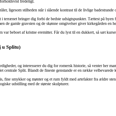
orholdsvist fredeligt.
ler, ligesom stilheden står i slående kontrast til de livlige badestrand
i terrænet bringer dig forbi de bedste udsigtspunkter. Tættest på byen f
 men de gamle gravsten og de skønne omgivelser giver kirkegården en hel
 var beboet af kristne eremitter. Får du lyst til en dukkert, så sæt kur
 u Splitu)
igheder, og interesserer du dig for romersk historie, så venter her ma
det centrale Split. Blandt de fineste genstande er en række velbevarede 
 fine smykker og mønter og et rum fyldt med artefakter fra ældre stenal
iske udstilling med de største skulpturer.