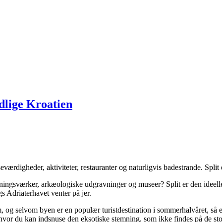
ydlige Kroatien
eværdigheder, aktiviteter, restauranter og naturligvis badestrande. Spli
bygningsværker, arkæologiske udgravninger og museer? Split er den ideelle
s Adriaterhavet venter på jer.
og selvom byen er en populær turistdestination i sommerhalvåret, så er 
, hvor du kan indsnuse den eksotiske stemning, som ikke findes på de st