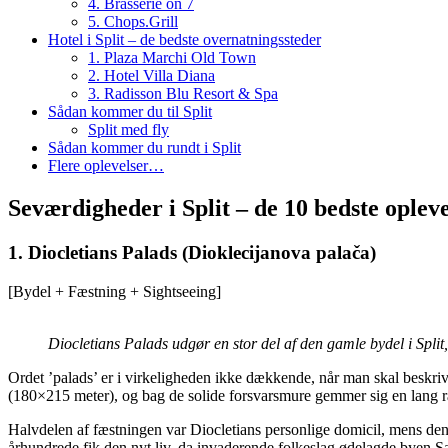
4. Brasserie on 7
5. Chops.Grill
Hotel i Split – de bedste overnatningssteder
1. Plaza Marchi Old Town
2. Hotel Villa Diana
3. Radisson Blu Resort & Spa
Sådan kommer du til Split
Split med fly
Sådan kommer du rundt i Split
Flere oplevelser…
Seværdigheder i Split – de 10 bedste oplev
1. Diocletians Palads (Dioklecijanova palača)
[Bydel + Fæstning + Sightseeing]
Diocletians Palads udgør en stor del af den gamle bydel i Sp
Ordet ’palads’ er i virkeligheden ikke dækkende, når man skal beskri
(180×215 meter), og bag de solide forsvarsmure gemmer sig en lang r
Halvdelen af fæstningen var Diocletians personlige domicil, mens den ø
århundrede fik den nyt liv, da invaderende folkeslag ødelagde byen Sal