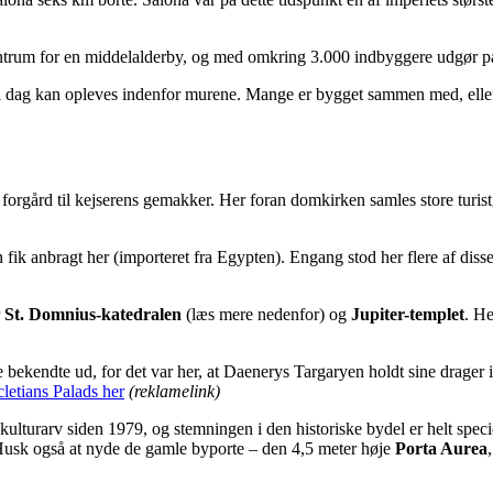
trum for en middelalderby, og med omkring 3.000 indbyggere udgør pala
il i dag kan opleves indenfor murene. Mange er bygget sammen med, elle
 forgård til kejserens gemakker. Her foran domkirken samles store tur
 fik anbragt her (importeret fra Egypten). Engang stod her flere af disse 
r
St. Domnius-katedralen
(læs mere nedenfor) og
Jupiter-templet
. H
se bekendte ud, for det var her, at Daenerys Targaryen holdt sine drager 
cletians Palads her
(reklamelink)
turarv siden 1979, og stemningen i den historiske bydel er helt speciel
 Husk også at nyde de gamle byporte – den 4,5 meter høje
Porta Aurea