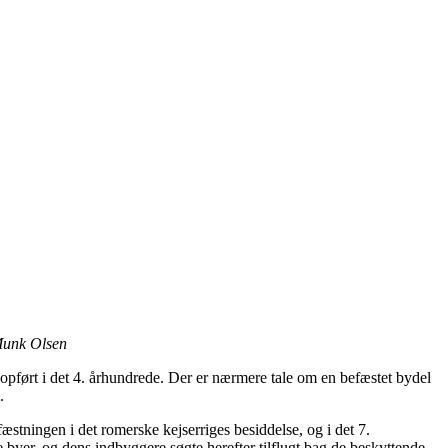
 Munk Olsen
opført i det 4. århundrede. Der er nærmere tale om en befæstet bydel
.
æstningen i det romerske kejserriges besiddelse, og i det 7.
 byer, og dens indbyggere søgte herefter tilflugt bag de beskyttende