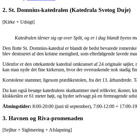
2. St. Domnius-katedralen (Katedrala Svetog Duje)
[Kirke + Udsigt]
Katedralen tårner sig op over Split, og er i dag blandt byens
Den flotte St. Domnius-katedral er blandt de bedst bevarede romerske
blev destrueret af den kristne menighed, som efterfølgende lavede maus
Udenfor er den ottekantede katedral omkranset af 24 originale søjler, m
kan man nyde det fine kirkerum, hvor der overraskende nok stadig find
Korstolene stammer, ligesom prædikestolen, fra det 13. århundrede. Ta
Du kan også besøge katedralens skatkammer med relikvier, ikoner, kirk
klokketårn er 61 meter højt, og byder selvsagt på en fremragende udsig
Åbningstider:
8:00-20:00 (juni til september), 7:00-12:00 + 17:00-19:
3. Havnen og Riva-promenaden
[Sejltur + Sightseeing + Afslapning]