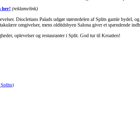
m her!
(reklamelink)
plevelser. Diocletians Palads udgør størstedelen af Splits gamle bydel, og
takulære omgivelser, mens oldtidsbyen Salona giver et spændende indbl
heder, oplevelser og restauranter i Split. God tur til Kroatien!
Splitu)