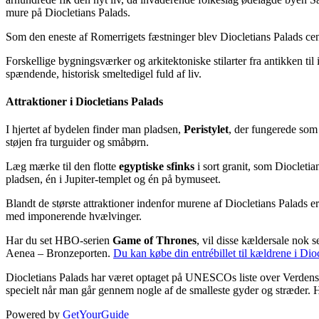
mure på Diocletians Palads.
Som den eneste af Romerrigets fæstninger blev Diocletians Palads cen
Forskellige bygningsværker og arkitektoniske stilarter fra antikken t
spændende, historisk smeltedigel fuld af liv.
Attraktioner i Diocletians Palads
I hjertet af bydelen finder man pladsen,
Peristylet
, der fungerede som
støjen fra turguider og småbørn.
Læg mærke til den flotte
egyptiske sfinks
i sort granit, som Diocletian
pladsen, én i Jupiter-templet og én på bymuseet.
Blandt de største attraktioner indenfor murene af Diocletians Palads e
med imponerende hvælvinger.
Har du set HBO-serien
Game of Thrones
, vil disse kældersale nok 
Aenea – Bronzeporten.
Du kan købe din entrébillet til kældrene i Dio
Diocletians Palads har været optaget på UNESCOs liste over Verdenskul
specielt når man går gennem nogle af de smalleste gyder og stræder.
Powered by
GetYourGuide