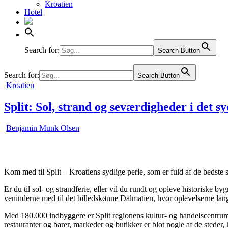
Kroatien
Hotel
Liechtenstein
Litauen
Luxembourg
Malta
Moldova
Search for:
Search Button
Norge
Polen
Search for:
Search Button
Portugal
Posted
Kroatien
Rumænien
in
Rusland
Split: Sol, strand og seværdigheder i det s
Schweiz
Serbien
Slovakiet
Benjamin Munk Olsen
Slovenien
Spanien
Sverige
Tjekkiet
Tyrkiet
Kom med til Split – Kroatiens sydlige perle, som er fuld af de bedste s
Tyskland
Ukraine
Er du til sol- og strandferie, eller vil du rundt og opleve historiske 
Ungarn
veninderne med til det billedskønne Dalmatien, hvor oplevelserne lang
Østrig
Med 180.000 indbyggere er Split regionens kultur- og handelscentrum, 
restauranter og barer, markeder og butikker er blot nogle af de steder