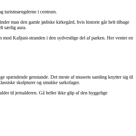
e og turistmængderne i centrum.
inder man den gamle jødiske kirkegård, hvis historie går helt tilbage
t særlig aura.
sen mod Kašjuni-stranden i den sydvestlige del af parken. Her venter en
nge spændende genstande. Det meste af museets samling knytter sig til
klassiske skulpturer og smukke sarkofager.
der til jernalderen. Gå heller ikke glip af den hyggelige