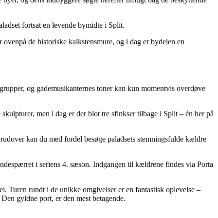
dset fortsat en levende bymidte i Split.
r ovenpå de historiske kalkstensmure, og i dag er bydelen en
istgrupper, og gademusikanternes toner kan kun momentvis overdøve
skulpturer, men i dag er der blot tre sfinkser tilbage i Split – én her på
erudover kan du med fordel besøge paladsets stemningsfulde kældre
indespærret i seriens 4. sæson. Indgangen til kældrene findes via Porta
. Turen rundt i de unikke omgivelser er en fantastisk oplevelse –
, Den gyldne port, er den mest betagende.