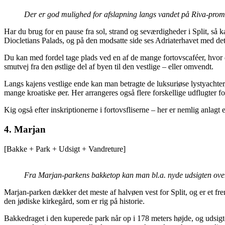
Der er god mulighed for afslapning langs vandet på Riva-pro
Har du brug for en pause fra sol, strand og seværdigheder i Split, 
Diocletians Palads, og på den modsatte side ses Adriaterhavet med de
Du kan med fordel tage plads ved en af de mange fortovscaféer, hvor d
smutvej fra den østlige del af byen til den vestlige – eller omvendt.
Langs kajens vestlige ende kan man betragte de luksuriøse lystyachter,
mange kroatiske øer. Her arrangeres også flere forskellige udflugter 
Kig også efter inskriptionerne i fortovsfliserne – her er nemlig anla
4. Marjan
[Bakke + Park + Udsigt + Vandreture]
Fra Marjan-parkens bakketop kan man bl.a. nyde udsigten over
Marjan-parken dækker det meste af halvøen vest for Split, og er et f
den jødiske kirkegård, som er rig på historie.
Bakkedraget i den kuperede park når op i 178 meters højde, og udsigte