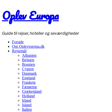
Oplev Europa
Guide til rejser, hoteller og seværdigheder
Forside
Om Opleveuropa.dk
Rejsemål
Albanien
Belgien
Bosnien
Cypern
Danmark
England
Frankrig
Færøerne
Grækenland
Holland
Irland
Island
Italien