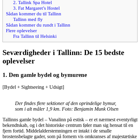
2. Tallink Spa Hotel
3. Fat Margaret’s Hostel
Sådan kommer du til Tallinn
Tallinn med fly
Sådan kommer du rundt i Tallinn
Flere oplevelser
Fra Tallinn til Helsinki
Seværdigheder i Tallinn: De 15 bedste
oplevelser
1. Den gamle bydel og bymurene
[Bydel + Sightseeing + Udsigt]
Der findes flere sektioner af den oprindelige bymur,
som i alt måler 1,9 km. Foto: Benjamin Munk Olsen
Tallinns gamle bydel – Vanalinn på estisk – er et nærmest eventyrligt
bekendtskab, og i det historiske centrum føler man sig hensat til en
fjern fortid. Middelalderstemningen er intakt i de smalle
brostensbelagte gader, som på fornem vis omkranses af majestætiske