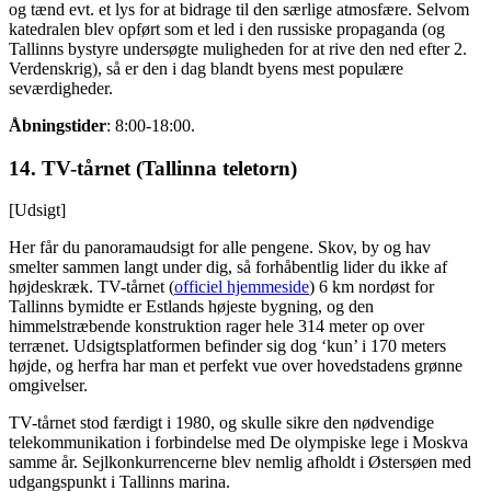
og tænd evt. et lys for at bidrage til den særlige atmosfære. Selvom
katedralen blev opført som et led i den russiske propaganda (og
Tallinns bystyre undersøgte muligheden for at rive den ned efter 2.
Verdenskrig), så er den i dag blandt byens mest populære
seværdigheder.
Åbningstider
: 8:00-18:00.
14. TV-tårnet (Tallinna teletorn)
[Udsigt]
Her får du panoramaudsigt for alle pengene. Skov, by og hav
smelter sammen langt under dig, så forhåbentlig lider du ikke af
højdeskræk. TV-tårnet (
officiel hjemmeside
) 6 km nordøst for
Tallinns bymidte er Estlands højeste bygning, og den
himmelstræbende konstruktion rager hele 314 meter op over
terrænet. Udsigtsplatformen befinder sig dog ‘kun’ i 170 meters
højde, og herfra har man et perfekt vue over hovedstadens grønne
omgivelser.
TV-tårnet stod færdigt i 1980, og skulle sikre den nødvendige
telekommunikation i forbindelse med De olympiske lege i Moskva
samme år. Sejlkonkurrencerne blev nemlig afholdt i Østersøen med
udgangspunkt i Tallinns marina.