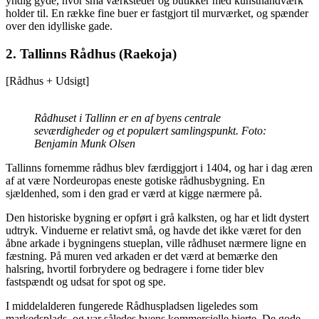
yndig gyde, hvor små værksteder og butikker med kunsthåndværk
holder til. En række fine buer er fastgjort til murværket, og spænder
over den idylliske gade.
2. Tallinns Rådhus (Raekoja)
[Rådhus + Udsigt]
Rådhuset i Tallinn er en af byens centrale
seværdigheder og et populært samlingspunkt. Foto:
Benjamin Munk Olsen
Tallinns fornemme rådhus blev færdiggjort i 1404, og har i dag æren
af at være Nordeuropas eneste gotiske rådhusbygning. En
sjældenhed, som i den grad er værd at kigge nærmere på.
Den historiske bygning er opført i grå kalksten, og har et lidt dystert
udtryk. Vinduerne er relativt små, og havde det ikke været for den
åbne arkade i bygningens stueplan, ville rådhuset nærmere ligne en
fæstning. På muren ved arkaden er det værd at bemærke den
halsring, hvortil forbrydere og bedragere i forne tider blev
fastspændt og udsat for spot og spe.
I middelalderen fungerede Rådhuspladsen ligeledes som
markedsplads, og var således byens kommercielle hjerte. De gode