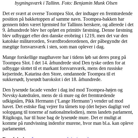
bygningsværk i Tallinn. Foto: Benjamin Munk Olsen
Det er svært at overse Toompea Slot, der indtager en fremtrædende
position på bakketoppen af samme navn. Toompea-bakken har
gennem tiden været hjemsted for Tallinns herskere, og allerede i det
9. århundrede blev her opført en primitiv fæstning. Denne fæstning
blev udbygget efter den danske erobring i 1219, men det var den
katolske militærorden, Sværdbroderordenen, der påbegyndte det
mægtige forsvarsværk i sten, som man oplever i dag.
Mange forskellige magthavere har i tidens løb sat deres præg på
Toompea Slot. I det 14. århundrede stod Den tyske orden for at
udbygge slottet til et markant forsvarsværk, mens den russiske
kejserinde, Katarina den Store, omdannede Toompea til et
sukkersødt, lyserødt barokslot i det 18. århundrede.
Den lyserøde facade vender i dag ind mod Toompea-højen og
Nevsky-katedralen, mens de rå mure og det fremtrædende
udkigstårn, Pikk Hermann (‘Lange Hermann’) vender ud mod
havet. Det estiske flag vejrer fra tårnets top (det hejses dagligt ved
solopgang til tonerne af nationalmelodien), mens landets parlament,
Riigikogu, har til huse bag de lyserøde mure. Det er muligt at
komme på rundvisning indenfor murene, hvor man bl.a. kan opleve
parlamentet.