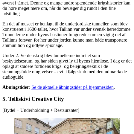
øverst i tårnet. Denne og mange andre spændende krigshistorier kan
du høre meget mere om, når du bevæger dig rundt i den fine
udstilling.
En del af museet er henlagt til de underjordiske tunneller, som blev
konstrueret i 1600-tallet, hvor Tallinn var under svensk herredømme.
Tunnellerne under byens bastioner fungerede som en vigtig del af
Tallinns forsvar, for her under jorden kunne man både transportere
ammunition og udføre spionage.
Under 2. Verdenskrig blev tunnellerne indrettet som
beskyttelsesrum, og har siden givet ly til byens hjemløse. I dag er det
oplagt at studere fortidens krigs- og belejringsteknik i de
stemningsfulde omgivelser – evt. i følgeskab med den udmærkede
audioguide.
Åbningstider
:
Se de aktuelle åbningstider på hjemmesiden
.
5. Telliskivi Creative City
[Bydel + Underholdning + Restauranter]