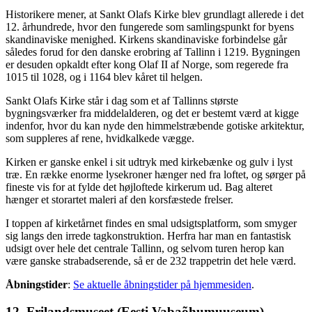
Historikere mener, at Sankt Olafs Kirke blev grundlagt allerede i det
12. århundrede, hvor den fungerede som samlingspunkt for byens
skandinaviske menighed. Kirkens skandinaviske forbindelse går
således forud for den danske erobring af Tallinn i 1219. Bygningen
er desuden opkaldt efter kong Olaf II af Norge, som regerede fra
1015 til 1028, og i 1164 blev kåret til helgen.
Sankt Olafs Kirke står i dag som et af Tallinns største
bygningsværker fra middelalderen, og det er bestemt værd at kigge
indenfor, hvor du kan nyde den himmelstræbende gotiske arkitektur,
som suppleres af rene, hvidkalkede vægge.
Kirken er ganske enkel i sit udtryk med kirkebænke og gulv i lyst
træ. En række enorme lysekroner hænger ned fra loftet, og sørger på
fineste vis for at fylde det højloftede kirkerum ud. Bag alteret
hænger et storartet maleri af den korsfæstede frelser.
I toppen af kirketårnet findes en smal udsigtsplatform, som smyger
sig langs den irrede tagkonstruktion. Herfra har man en fantastisk
udsigt over hele det centrale Tallinn, og selvom turen herop kan
være ganske strabadserende, så er de 232 trappetrin det hele værd.
Åbningstider
:
Se aktuelle åbningstider på hjemmesiden
.
12. Frilandsmuseet (Eesti Vabaõhumuuseum)