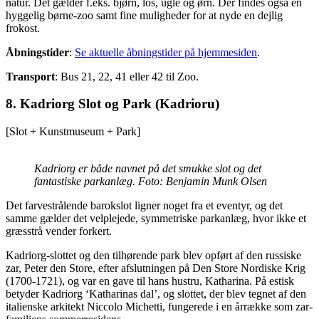
natur. Det gælder f.eks. bjørn, los, ugle og ørn. Der findes også en
hyggelig børne-zoo samt fine muligheder for at nyde en dejlig
frokost.
Åbningstider
:
Se aktuelle åbningstider på hjemmesiden
.
Transport
: Bus 21, 22, 41 eller 42 til Zoo.
8. Kadriorg Slot og Park (Kadrioru)
[Slot + Kunstmuseum + Park]
Kadriorg er både navnet på det smukke slot og det
fantastiske parkanlæg. Foto: Benjamin Munk Olsen
Det farvestrålende barokslot ligner noget fra et eventyr, og det
samme gælder det velplejede, symmetriske parkanlæg, hvor ikke et
græsstrå vender forkert.
Kadriorg-slottet og den tilhørende park blev opført af den russiske
zar, Peter den Store, efter afslutningen på Den Store Nordiske Krig
(1700-1721), og var en gave til hans hustru, Katharina. På estisk
betyder Kadriorg ‘Katharinas dal’, og slottet, der blev tegnet af den
italienske arkitekt Niccolo Michetti, fungerede i en årrække som zar-