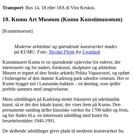
Transport
: Bus 14, 18 eller 18A til Viru Keskus.
10. Kumu Art Museum (Kumu Kunstimuuseum)
[Kunstmuseum]
Moderne arkitektur og spændende kunstværker mødes
på KUMU. Foto:
Nicolai Plenk
fra
Unsplash
Kunstmuseet Kumu er en spændende oplevelse for enhver, der
interesserer sig for maleri, fotokunst, skulpturer og arkitektur.
Museet er tegnet af den finske arkitekt Pekka Vapaavuori, og opført
i forlængelse af den skønne Kadriorg-park udenfor centrum. Her er
Kumu bygget ind i Lasnamäe-bakken – en løsning, som spiller
perfekt sammen med omgivelserne.
Mens udstillingen på Kadriorg-slottet fokuserer på udenlandsk
kunst, så er det den lokale kunst, der vises frem på Kumu. Den
permanente samling tæller klassiske værker fra 1700-tallet og frem,
og her findes bl.a. en interessant udstilling med kunst fra
besættelsestiden 1940-1991.
De skiftende udstillinger giver plads til moderne kunstværker fra