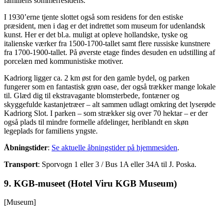
familiens sommerresidens.
I 1930’erne tjente slottet også som residens for den estiske
præsident, men i dag er det indrettet som museum for udenlandsk
kunst. Her er det bl.a. muligt at opleve hollandske, tyske og
italienske værker fra 1500-1700-tallet samt flere russiske kunstnere
fra 1700-1900-tallet. På øverste etage findes desuden en udstilling af
porcelæn med kommunistiske motiver.
Kadriorg ligger ca. 2 km øst for den gamle bydel, og parken
fungerer som en fantastisk grøn oase, der også trækker mange lokale
til. Glæd dig til ekstravagante blomsterbede, fontæner og
skyggefulde kastanjetræer – alt sammen udlagt omkring det lyserøde
Kadriorg Slot. I parken – som strækker sig over 70 hektar – er der
også plads til mindre formelle afdelinger, heriblandt en skøn
legeplads for familiens yngste.
Åbningstider
:
Se aktuelle åbningstider på hjemmesiden
.
Transport
: Sporvogn 1 eller 3 / Bus 1A eller 34A til J. Poska.
9. KGB-museet (Hotel Viru KGB Museum)
[Museum]