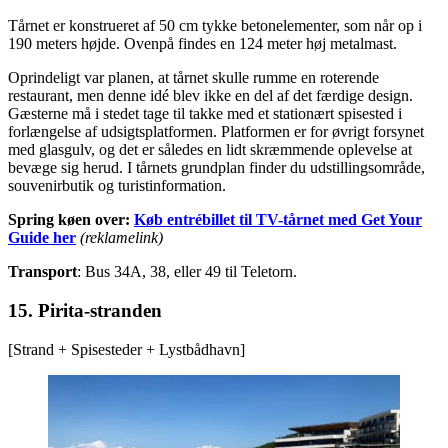
Tårnet er konstrueret af 50 cm tykke betonelementer, som når op i
190 meters højde. Ovenpå findes en 124 meter høj metalmast.
Oprindeligt var planen, at tårnet skulle rumme en roterende
restaurant, men denne idé blev ikke en del af det færdige design.
Gæsterne må i stedet tage til takke med et stationært spisested i
forlængelse af udsigtsplatformen. Platformen er for øvrigt forsynet
med glasgulv, og det er således en lidt skræmmende oplevelse at
bevæge sig herud. I tårnets grundplan finder du udstillingsområde,
souvenirbutik og turistinformation.
Spring køen over:
Køb entrébillet til TV-tårnet med Get Your
Guide her
(reklamelink)
Transport
: Bus 34A, 38, eller 49 til Teletorn.
15. Pirita-stranden
[Strand + Spisesteder + Lystbådhavn]