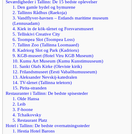
Seværdigheder i Tallinn: De 15 bedste oplevelser
1. Den gamle bydel og bymurene
2. Tallinns Rådhus (Raekoja)
3. Vandflyver-havnen – Estlands maritime museum
(Lennusadam)
4. Kiek in de kök-tårnet og Forsvarsmuseet
5. Telliskivi Creative City
6. Toompea Slot (Toompea Loss)
7. Tallinn Zoo (Tallinna Loomaaed)
8. Kadriorg Slot og Park (Kadrioru)
9. KGB-museet (Hotel Viru KGB Museum)
10. Kumu Art Museum (Kumu Kunstimuuseum)
11. Sankt Olafs Kirke (Oleviste kirik)
12. Frilandsmuseet (Eesti Vabaõhumuuseum)
13. Aleksander Nevskij-katedralen
14. TV-tårnet (Tallinna teletorn)
15. Pirita-stranden
Restauranter i Tallinn: De bedste spisesteder
1. Olde Hansa
2. Leib
3. F-hoone
4. Tchaikovsky
5. Restaurant Platz
Hotel i Tallinn: De bedste overnatningssteder
1. Hestia Hotel Barons