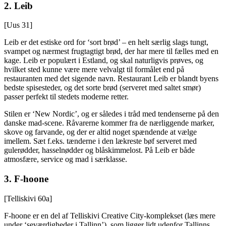
2. Leib
[Uus 31]
Leib er det estiske ord for ‘sort brød’ – en helt særlig slags tungt,
svampet og nærmest frugtagtigt brød, der har mere til fælles med en
kage. Leib er populært i Estland, og skal naturligvis prøves, og
hvilket sted kunne være mere velvalgt til formålet end på
restauranten med det sigende navn. Restaurant Leib er blandt byens
bedste spisesteder, og det sorte brød (serveret med saltet smør)
passer perfekt til stedets moderne retter.
Stilen er ‘New Nordic’, og er således i tråd med tendenserne på den
danske mad-scene. Råvarerne kommer fra de nærliggende marker,
skove og farvande, og der er altid noget spændende at vælge
imellem. Sæt f.eks. tænderne i den lækreste bøf serveret med
gulerødder, hasselnødder og blåskimmelost. På Leib er både
atmosfære, service og mad i særklasse.
3. F-hoone
[Telliskivi 60a]
F-hoone er en del af Telliskivi Creative City-komplekset (læs mere
under ‘seværdigheder i Tallinn’), som ligger lidt udenfor Tallinns