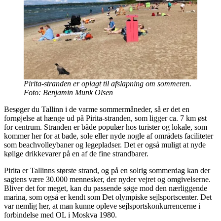
Pirita-stranden er oplagt til afslapning om sommeren.
Foto: Benjamin Munk Olsen
Besøger du Tallinn i de varme sommermåneder, så er det en
fornøjelse at hænge ud på Pirita-stranden, som ligger ca. 7 km øst
for centrum. Stranden er både populær hos turister og lokale, som
kommer her for at bade, sole eller nyde nogle af områdets faciliteter
som beachvolleybaner og legepladser. Det er også muligt at nyde
kølige drikkevarer på en af de fine strandbarer.
Pirita er Tallinns største strand, og på en solrig sommerdag kan der
sagtens være 30.000 mennesker, der nyder vejret og omgivelserne.
Bliver det for meget, kan du passende søge mod den nærliggende
marina, som også er kendt som Det olympiske sejlsportscenter. Det
var nemlig her, at man kunne opleve sejlsportskonkurrencerne i
forbindelse med OL i Moskva 1980.