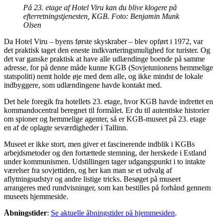
På 23. etage af Hotel Viru kan du blive klogere på
efterretningstjenesten, KGB. Foto: Benjamin Munk
Olsen
Da Hotel Viru – byens første skyskraber – blev opført i 1972, var
det praktisk taget den eneste indkvarteringsmulighed for turister. Og
det var ganske praktisk at have alle udlændinge boende på samme
adresse, for på denne måde kunne KGB (Sovjetunionens hemmelige
statspoliti) nemt holde øje med dem alle, og ikke mindst de lokale
indbyggere, som udlændingene havde kontakt med.
Det hele foregik fra hotellets 23. etage, hvor KGB havde indrettet en
kommandocentral beregnet til formålet. Er du til autentiske historier
om spioner og hemmelige agenter, så er KGB-museet på 23. etage
en af de oplagte seværdigheder i Tallinn.
Museet er ikke stort, men giver et fascinerende indblik i KGBs
arbejdsmetoder og den fortættede stemning, der herskede i Estland
under kommunismen. Udstillingen tager udgangspunkt i to intakte
værelser fra sovjettiden, og her kan man se et udvalg af
aflytningsudstyr og andre listige tricks. Besøget på museet
arrangeres med rundvisninger, som kan bestilles på forhånd gennem
museets hjemmeside.
Åbningstider
:
Se aktuelle åbningstider på hjemmesiden
.