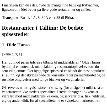
I marinaen kan du i dag nyde de mange fine både og lystyachter,
ligesom området byder på flere gode restauranter og caféer.
Transport
: Bus 1, 1A, 8, 34A eller 38 til Pirita.
Restauranter i Tallinn: De bedste
spisesteder
1. Olde Hansa
[Vana turg 1]
Har du mod på en tidsrejse tilbage til middelalderen? Olde Hansa
byder på en autentisk middelalderlig restaurantoplevelse, som du
sent vil glemme. Det hyggelige spisested er blandt de mest populære
i Tallinn, og det skyldes både de klassiske retter på menukortet og de
rustikke omgivelser med tunge bjælker og vægmalerier.
Øl serveres naturligvis i store lerkrus, og (for at sige det mildt), så er
vegetarretter ikke stedets specialitet. I stedet forsøger kokkene at
være tro mod middelalderens køkken, og serverer bl.a. fisk, vildsvin,
elg og andet vildt. En af specialiteterne er svinekød marineret i øl.