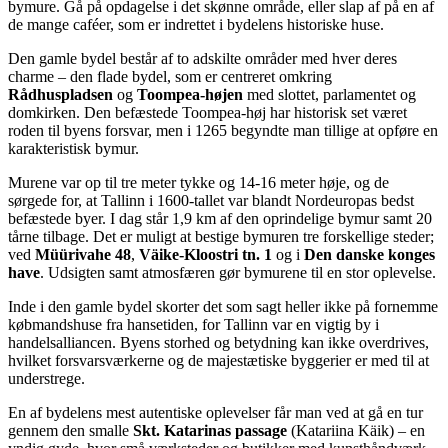
bymure. Gå på opdagelse i det skønne område, eller slap af på en af
de mange caféer, som er indrettet i bydelens historiske huse.
Den gamle bydel består af to adskilte områder med hver deres
charme – den flade bydel, som er centreret omkring
Rådhuspladsen
og
Toompea-højen
med slottet, parlamentet og
domkirken. Den befæstede Toompea-høj har historisk set været
roden til byens forsvar, men i 1265 begyndte man tillige at opføre en
karakteristisk bymur.
Murene var op til tre meter tykke og 14-16 meter høje, og de
sørgede for, at Tallinn i 1600-tallet var blandt Nordeuropas bedst
befæstede byer. I dag står 1,9 km af den oprindelige bymur samt 20
tårne tilbage. Det er muligt at bestige bymuren tre forskellige steder;
ved
Müürivahe 48
,
Väike-Kloostri tn. 1
og i
Den danske konges
have
. Udsigten samt atmosfæren gør bymurene til en stor oplevelse.
Inde i den gamle bydel skorter det som sagt heller ikke på fornemme
købmandshuse fra hansetiden, for Tallinn var en vigtig by i
handelsalliancen. Byens storhed og betydning kan ikke overdrives,
hvilket forsvarsværkerne og de majestætiske byggerier er med til at
understrege.
En af bydelens mest autentiske oplevelser får man ved at gå en tur
gennem den smalle
Skt. Katarinas passage
(Katariina Käik) – en