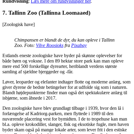
Rundvisning
:
Læs mere om rundvisninger her
.
7. Tallinn Zoo (Tallinna Loomaaed)
[Zoologisk have]
Chimpansen er blandt de dyr, du kan opleve i Tallinn
Zoo. Foto:
Vilve Roosioks
fra
Pixabay
Estlands eneste zoologiske have byder på skønne oplevelser for
både børn og voksne. I den 89 hektar store park kan man opleve
mere end 500 forskellige dyrearter, heriblandt verdens største
samling af sjældne bjerggeder og -får.
Løver, leoparder og elefanter indtager flotte og moderne anlæg, som
giver dyrene de bedste betingelser for at udfolde sig som i naturen.
Blandt højdepunkterne finder man også det spektakulære anlæg til
isbjørne, som åbnede i 2017.
Den zoologiske have blev grundlagt tilbage i 1939, hvor den lå i
forlængelse af Kadriorg-parken, men flyttede i 1989 til den
nuværende placering vest for bymidten. I de to tropehuse kan man
bl.a. opleve krokodiller, slanger, fisk og eksotiske fugle, men haven
byder skam også på mange lokale arter, som lever frit i den estiske