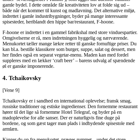
gamle bydel. I dette område får kreativiteten lov at folde sig ud –
både når det kommer til kunst og madlavning. Det alternative miljø,
indrettet i gamle industribygninger, byder på mange interessante
spisesteder, heriblandt den hippe bar/restaurant, F-hoone.
F-hoone er indrettet i en gammel fabrikshal med store vinduespartier.
Omgivelserne er rå, men indretningen hyggelig og nærværende.
Menukortet tæller mange lækre retter til ganske fornuftige priser. Du
kan bl.a. bestille klassikere som burger, suppe, salat og dessert, men
her findes også en separat vegetar-menu. Maden kan med fordel
suppleres med en lækker ‘craft beer’ – barens udvalg af spændende
øl er ganske imponerende.
4. Tchaikovsky
[Vene 9]
Tchaikovsky er i sandhed en international oplevelse; fransk smag,
russiske traditioner og estiske ingredienser. Den fornemme restaurant
hører til det lige så fornemme Hotel Telegraf, og byder på en
madoplevelse for alle sanser. Der er naturligvis fine duge på
bordene, og som gæst tager man plads i indbydende spisestole med
armlæn.
Kigger du op fra menukortet, præges rummet – under det store