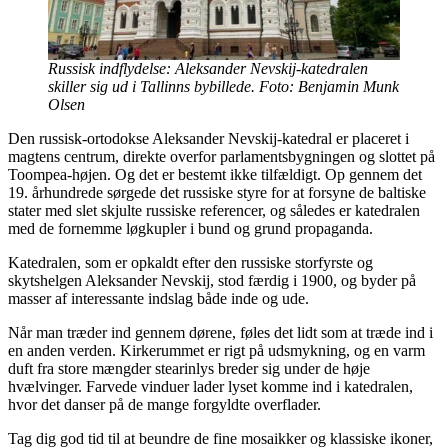
Russisk indflydelse: Aleksander Nevskij-katedralen
skiller sig ud i Tallinns bybillede. Foto: Benjamin Munk
Olsen
Den russisk-ortodokse Aleksander Nevskij-katedral er placeret i
magtens centrum, direkte overfor parlamentsbygningen og slottet på
Toompea-højen. Og det er bestemt ikke tilfældigt. Op gennem det
19. århundrede sørgede det russiske styre for at forsyne de baltiske
stater med slet skjulte russiske referencer, og således er katedralen
med de fornemme løgkupler i bund og grund propaganda.
Katedralen, som er opkaldt efter den russiske storfyrste og
skytshelgen Aleksander Nevskij, stod færdig i 1900, og byder på
masser af interessante indslag både inde og ude.
Når man træder ind gennem dørene, føles det lidt som at træde ind i
en anden verden. Kirkerummet er rigt på udsmykning, og en varm
duft fra store mængder stearinlys breder sig under de høje
hvælvinger. Farvede vinduer lader lyset komme ind i katedralen,
hvor det danser på de mange forgyldte overflader.
Tag dig god tid til at beundre de fine mosaikker og klassiske ikoner,