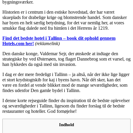
bygningsværker.
Historien er i centrum i den estiske hovedstad, der har været
skueplads for drabelige krige og blomstrende handel. Som dansker
har byen en helt særlig betydning, for det var nemlig her, at vores
smukke flag dalede ned fra himlen i det Herrens år 1219.
Find det bedste hotel i Tallinn – book dit ophold gennem
Hotels.com her!
(reklamelink)
Den danske konge, Valdemar Sejr, der ønskede at indtage den
strategiske by ved Østersøen, tog flaget Dannebrog som et varsel, og
han lykkedes da også med sin invasion.
I dag er der mere fredeligt i Tallinn – ja altså, når der ikke lige ligger
et stort krydstogtskib for kaj i byens havn. Når dét sker, kan det
være en fordel at vende blikket mod de mange seværdigheder, som
findes udenfor Den gamle bydel i Tallinn.
I denne korte rejseguide finder du inspiration til de bedste oplevelser
og seværdigheder i Tallinn, ligesom du finder forslag til de bedste
restauranter og hoteller. God fornøjelse!
Indhold