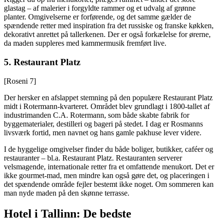
glastag – af malerier i forgyldte rammer og et udvalg af grønne
planter. Omgivelserne er forførende, og det samme gælder de
spændende retter med inspiration fra det russiske og franske køkken,
dekorativt anrettet på tallerkenen. Der er også forkælelse for ørerne,
da maden suppleres med kammermusik fremført live.
5. Restaurant Platz
[Roseni 7]
Der hersker en afslappet stemning på den populære Restaurant Platz
midt i Rotermann-kvarteret. Området blev grundlagt i 1800-tallet af
industrimanden C.A. Rotermann, som både skabte fabrik for
byggematerialer, destilleri og bageri på stedet. I dag er Rosmanns
livsværk fortid, men navnet og hans gamle pakhuse lever videre.
I de hyggelige omgivelser finder du både boliger, butikker, caféer og
restauranter – bl.a. Restaurant Platz. Restauranten serverer
velsmagende, internationale retter fra et omfattende menukort. Det er
ikke gourmet-mad, men mindre kan også gøre det, og placeringen i
det spændende område fejler bestemt ikke noget. Om sommeren kan
man nyde maden på den skønne terrasse.
Hotel i Tallinn: De bedste