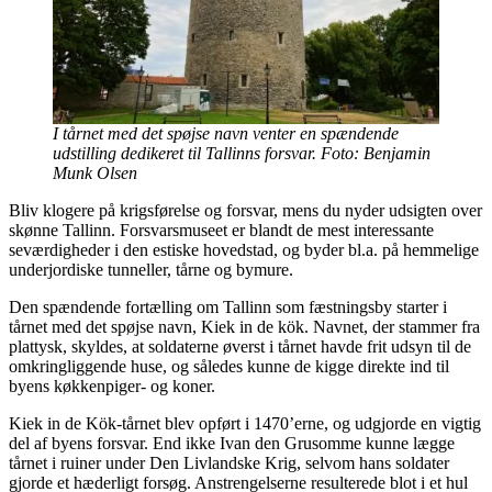
I tårnet med det spøjse navn venter en spændende
udstilling dedikeret til Tallinns forsvar. Foto: Benjamin
Munk Olsen
Bliv klogere på krigsførelse og forsvar, mens du nyder udsigten over
skønne Tallinn. Forsvarsmuseet er blandt de mest interessante
seværdigheder i den estiske hovedstad, og byder bl.a. på hemmelige
underjordiske tunneller, tårne og bymure.
Den spændende fortælling om Tallinn som fæstningsby starter i
tårnet med det spøjse navn, Kiek in de kök. Navnet, der stammer fra
plattysk, skyldes, at soldaterne øverst i tårnet havde frit udsyn til de
omkringliggende huse, og således kunne de kigge direkte ind til
byens køkkenpiger- og koner.
Kiek in de Kök-tårnet blev opført i 1470’erne, og udgjorde en vigtig
del af byens forsvar. End ikke Ivan den Grusomme kunne lægge
tårnet i ruiner under Den Livlandske Krig, selvom hans soldater
gjorde et hæderligt forsøg. Anstrengelserne resulterede blot i et hul