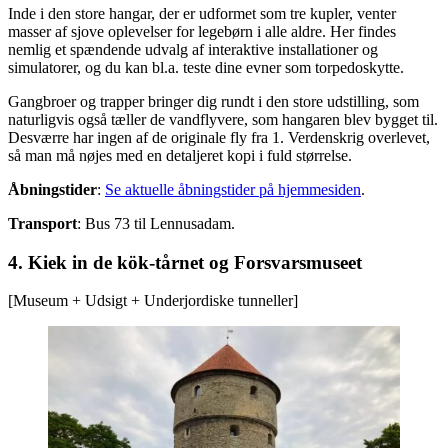
Inde i den store hangar, der er udformet som tre kupler, venter
masser af sjove oplevelser for legebørn i alle aldre. Her findes
nemlig et spændende udvalg af interaktive installationer og
simulatorer, og du kan bl.a. teste dine evner som torpedoskytte.
Gangbroer og trapper bringer dig rundt i den store udstilling, som
naturligvis også tæller de vandflyvere, som hangaren blev bygget til.
Desværre har ingen af de originale fly fra 1. Verdenskrig overlevet,
så man må nøjes med en detaljeret kopi i fuld størrelse.
Åbningstider
:
Se aktuelle åbningstider på hjemmesiden
.
Transport
: Bus 73 til Lennusadam.
4. Kiek in de kök-tårnet og Forsvarsmuseet
[Museum + Udsigt + Underjordiske tunneller]