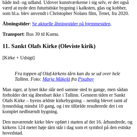
både ind- og udland. Udover kunstværkerne i sig selv, er det også
værd at nyde den futuristiske bygning i kalksten, glas og kobber,
som bl.a. blev anvendt i Christopher Nolans film, Tenet, fra 2020.
Åbningstider
:
Se aktuelle åbningstider på hjemmesiden
.
Transport
: Bus 39 til Kumu.
11. Sankt Olafs Kirke (Oleviste kirik)
[Kirke + Udsigt]
Fra toppen af Olaf-kirkens tårn kan du se ud over hele
Tallinn. Foto:
Marja Mäkelä
fra
Pixabay
Man siger, at lynet ikke slår ned samme sted to gange, men sådan
forholder det sig åbenbart ikke i Tallinn. Gennem tiden er Sankt
Olafs Kirke – byens ældste kirkebygning – nemlig blevet ramt af
lynnedslag mindst 10 gang, og i tre tilfælde resulterede det i en
komplet nedbrændt bygning.
Den nuværende kirke blev opført i starten af det 16. århundrede, og
kirkens 124 meter høje tårn står i dag som et symbol på den estiske
hovedstad.