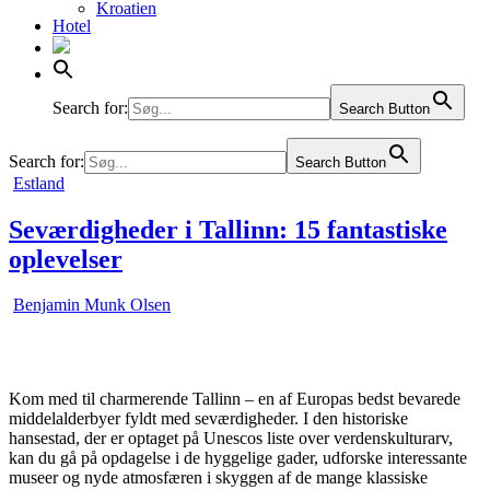
Kroatien
Hotel
Liechtenstein
Litauen
Luxembourg
Malta
Moldova
Search for:
Search Button
Norge
Polen
Search for:
Search Button
Portugal
Posted
Estland
Rumænien
in
Rusland
Seværdigheder i Tallinn: 15 fantastiske
Schweiz
Serbien
oplevelser
Slovakiet
Slovenien
Spanien
Benjamin Munk Olsen
Sverige
Tjekkiet
Tyrkiet
Tyskland
Kom med til charmerende Tallinn – en af Europas bedst bevarede
Ukraine
middelalderbyer fyldt med seværdigheder. I den historiske
Ungarn
hansestad, der er optaget på Unescos liste over verdenskulturarv,
Østrig
kan du gå på opdagelse i de hyggelige gader, udforske interessante
museer og nyde atmosfæren i skyggen af de mange klassiske