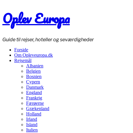
Oplev Europa
Guide til rejser, hoteller og seværdigheder
Forside
Om Opleveuropa.dk
Rejsemål
Albanien
Belgien
Bosnien
Cypern
Danmark
England
Frankrig
Færøerne
Grækenland
Holland
Irland
Island
Italien