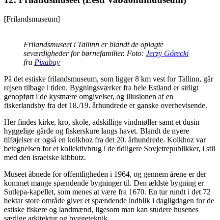
[Frilandsmuseum]
Frilandsmuseet i Tallinn er blandt de oplagte
seværdigheder for børnefamilier. Foto:
Jerzy Górecki
fra
Pixabay
På det estiske frilandsmuseum, som ligger 8 km vest for Tallinn, går
rejsen tilbage i tiden. Bygningsværker fra hele Estland er sirligt
genopført i de kystnære omgivelser, og illusionen af en
fiskerlandsby fra det 18./19. århundrede er ganske overbevisende.
Her findes kirke, kro, skole, adskillige vindmøller samt et dusin
hyggelige gårde og fiskerskure langs havet. Blandt de nyere
tilføjelser er også en kolkhoz fra det 20. århundrede. Kolkhoz var
betegnelsen for et kollektivbrug i de tidligere Sovjetrepublikker, i stil
med den israelske kibbutz.
Museet åbnede for offentligheden i 1964, og gennem årene er der
kommet mange spændende bygninger til. Den ældste bygning er
Sutlepa-kapellet, som menes at være fra 1670. En tur rundt i det 72
hektar store område giver et spændende indblik i dagligdagen for de
estiske fiskere og landmænd, ligesom man kan studere husenes
særlige arkitektur og byggeteknik.