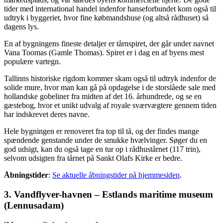
tider med international handel indenfor hanseforbundet kom også til
udtryk i byggeriet, hvor fine købmandshuse (og altså rådhuset) så
dagens lys.
En af bygningens fineste detaljer er tårnspiret, der går under navnet
Vana Toomas (Gamle Thomas). Spiret er i dag en af byens mest
populære vartegn.
Tallinns historiske rigdom kommer skam også til udtryk indenfor de
solide mure, hvor man kan gå på opdagelse i de storslåede sale med
hollandske gobeliner fra midten af det 16. århundrede, og se en
gæstebog, hvor et unikt udvalg af royale sværvægtere gennem tiden
har indskrevet deres navne.
Hele bygningen er renoveret fra top til tå, og der findes mange
spændende genstande under de smukke hvælvinger. Søger du en
god udsigt, kan du også tage en tur op i rådhustårnet (117 trin),
selvom udsigten fra tårnet på Sankt Olafs Kirke er bedre.
Åbningstider
:
Se aktuelle åbningstider på hjemmesiden
.
3. Vandflyver-havnen – Estlands maritime museum
(Lennusadam)