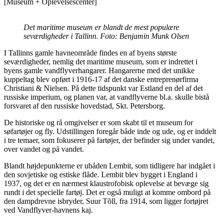
[Museum + Oplevelsescenter]
Det maritime museum er blandt de mest populære
seværdigheder i Tallinn. Foto: Benjamin Munk Olsen
I Tallinns gamle havneområde findes en af byens største
seværdigheder, nemlig det maritime museum, som er indrettet i
byens gamle vandflyverhangarer. Hangarerne med det unikke
kuppeltag blev opført i 1916-17 af det danske entreprenørfirma
Christiani & Nielsen. På dette tidspunkt var Estland en del af det
russiske imperium, og planen var, at vandflyverne bl.a. skulle bistå
forsvaret af den russiske hovedstad, Skt. Petersborg.
De historiske og rå omgivelser er som skabt til et museum for
søfartøjer og fly. Udstillingen foregår både inde og ude, og er inddelt
i tre temaer, som fokuserer på fartøjer, der befinder sig under vandet,
over vandet og på vandet.
Blandt højdepunkterne er ubåden Lembit, som tidligere har indgået i
den sovjetiske og estiske flåde. Lembit blev bygget i England i
1937, og det er en nærmest klaustrofobisk oplevelse at bevæge sig
rundt i det specielle fartøj. Det er også muligt at komme ombord på
den dampdrevne isbryder, Suur Tõll, fra 1914, som ligger fortøjret
ved Vandflyver-havnens kaj.