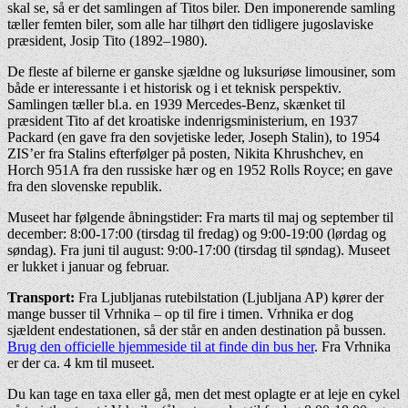
skal se, så er det samlingen af Titos biler. Den imponerende samling
tæller femten biler, som alle har tilhørt den tidligere jugoslaviske
præsident, Josip Tito (1892–1980).
De fleste af bilerne er ganske sjældne og luksuriøse limousiner, som
både er interessante i et historisk og i et teknisk perspektiv.
Samlingen tæller bl.a. en 1939 Mercedes-Benz, skænket til
præsident Tito af det kroatiske indenrigsministerium, en 1937
Packard (en gave fra den sovjetiske leder, Joseph Stalin), to 1954
ZIS’er fra Stalins efterfølger på posten, Nikita Khrushchev, en
Horch 951A fra den russiske hær og en 1952 Rolls Royce; en gave
fra den slovenske republik.
Museet har følgende åbningstider: Fra marts til maj og september til
december: 8:00-17:00 (tirsdag til fredag) og 9:00-19:00 (lørdag og
søndag). Fra juni til august: 9:00-17:00 (tirsdag til søndag). Museet
er lukket i januar og februar.
Transport:
Fra Ljubljanas rutebilstation (Ljubljana AP) kører der
mange busser til Vrhnika – op til fire i timen. Vrhnika er dog
sjældent endestationen, så der står en anden destination på bussen.
Brug den officielle hjemmeside til at finde din bus her
. Fra Vrhnika
er der ca. 4 km til museet.
Du kan tage en taxa eller gå, men det mest oplagte er at leje en cykel