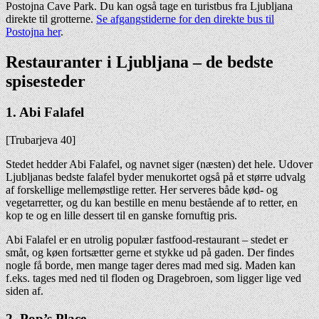
Postojna Cave Park. Du kan også tage en turistbus fra Ljubljana
direkte til grotterne.
Se afgangstiderne for den direkte bus til
Postojna her
.
Restauranter
i
Ljubljana
– de bedste
spisesteder
1. Abi Falafel
[Trubarjeva 40]
Stedet hedder Abi Falafel, og navnet siger (næsten) det hele. Udover
Ljubljanas bedste falafel byder menukortet også på et større udvalg
af forskellige mellemøstlige retter. Her serveres både kød- og
vegetarretter, og du kan bestille en menu bestående af to retter, en
kop te og en lille dessert til en ganske fornuftig pris.
Abi Falafel er en utrolig populær fastfood-restaurant – stedet er
småt, og køen fortsætter gerne et stykke ud på gaden. Der findes
nogle få borde, men mange tager deres mad med sig. Maden kan
f.eks. tages med ned til floden og Dragebroen, som ligger lige ved
siden af.
2. Pop’s Place