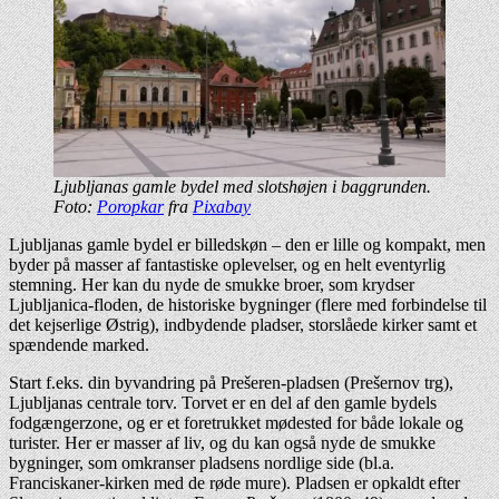
Ljubljanas gamle bydel med slotshøjen i baggrunden.
Foto:
Poropkar
fra
Pixabay
Ljubljanas gamle bydel er billedskøn – den er lille og kompakt, men
byder på masser af fantastiske oplevelser, og en helt eventyrlig
stemning. Her kan du nyde de smukke broer, som krydser
Ljubljanica-floden, de historiske bygninger (flere med forbindelse til
det kejserlige Østrig), indbydende pladser, storslåede kirker samt et
spændende marked.
Start f.eks. din byvandring på Prešeren-pladsen (Prešernov trg),
Ljubljanas centrale torv. Torvet er en del af den gamle bydels
fodgængerzone, og er et foretrukket mødested for både lokale og
turister. Her er masser af liv, og du kan også nyde de smukke
bygninger, som omkranser pladsens nordlige side (bl.a.
Franciskaner-kirken med de røde mure). Pladsen er opkaldt efter