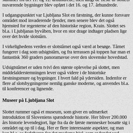
nuværende bygninger blev opført i det 16. og 17. århundrede.
I udgangspunktet var Ljubljana Slot en fæstning, der kunne forsvare
området mod invaderende fjender, men senere blev det også
hjemsted for regenterne af den historiske region, Krain. Slottet ses
bl.a. i Ljubljanas byvåben, hvor en stor drage indtager pladsen lige
over det hvide slotstårn.
I virkelighedens verden er slotstårnet også værd at besøge. Tårnet
fungerer i dag som udsigtstårn, og fra terrassen på toppen har man et
fantastisk 360 graders panoramavue over den slovenske hovedstad.
Udsigtstårnet er uden tvivl den største oplevelse på slottet, men
middelalderstemningen lever også videre i de historiske
fæstningsmure og bygninger. I hvert fald på ydersiden. Indenfor er
flere af slotsbygningerne nemlig ganske moderne, og anvendes bl.a.
til konferencer og lignende.
Museer på Ljubljana Slot
Slottet rummer også et museum, som giver en udmærket
introduktion til Sloveniens spændende historie. Her bliver 200.000
års historie levendegjort, lige fra da de første mennesker bosatte sig i
området og op til i dag. Her er flere interessante aspekter, og man