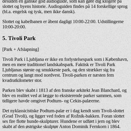
desuden en ganske god audioguide, som kan gøre dig klogere på
slottet og byens historie. Audioguiden findes på 14 forskellige sprog
(bl.a. engelsk og tysk, men ikke dansk).
Slottet og kabelbanen er åbent dagligt 10:00-22:00. Udstillingerne
10:00-20:00.
5. Tivoli Park
[Park + Afslapning]
Tivoli Park i Ljubljana er ikke en forlystelsespark som i København,
men en mere traditionel landskabspark. Faktisk er Tivoli Park
Ljubljanas største og smukkeste park, og den strækker sig fra
centrum og langt mod nordvest. Tivoli-parken er næsten fem
kvadratkilometer stor.
Parken blev skabt i 1813 af den franske arkitekt Jean Blanchard, og
blev en realitet ved at lægge to eksisterende parker sammen, som
tidligere havde omgivet Podturn- og Cekin-palæerne.
Det nyklassicistiske Podturn-palæ er i dag kendt som Tivoli-slottet
(Grad Tivoli), og ligger ved foden af Rožnik-bakken. Foran slottet
ses fire flotte hunde-skulpturer. Hundene er udført i jern og blev
skabt af den østrigske skulptør Anton Dominik Fernkorn i 1864.