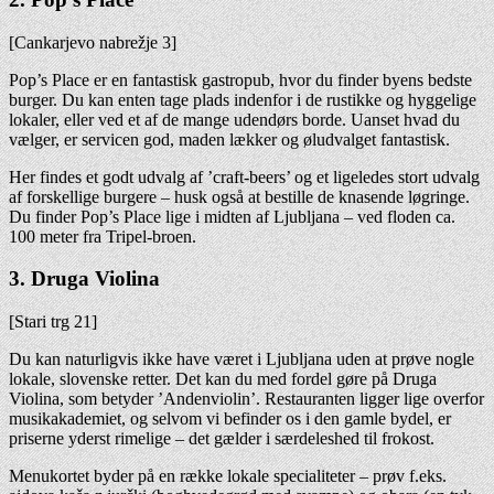
[Cankarjevo nabrežje 3]
Pop’s Place er en fantastisk gastropub, hvor du finder byens bedste
burger. Du kan enten tage plads indenfor i de rustikke og hyggelige
lokaler, eller ved et af de mange udendørs borde. Uanset hvad du
vælger, er servicen god, maden lækker og øludvalget fantastisk.
Her findes et godt udvalg af ’craft-beers’ og et ligeledes stort udvalg
af forskellige burgere – husk også at bestille de knasende løgringe.
Du finder Pop’s Place lige i midten af Ljubljana – ved floden ca.
100 meter fra Tripel-broen.
3. Druga Violina
[Stari trg 21]
Du kan naturligvis ikke have været i Ljubljana uden at prøve nogle
lokale, slovenske retter. Det kan du med fordel gøre på Druga
Violina, som betyder ’Andenviolin’. Restauranten ligger lige overfor
musikakademiet, og selvom vi befinder os i den gamle bydel, er
priserne yderst rimelige – det gælder i særdeleshed til frokost.
Menukortet byder på en række lokale specialiteter – prøv f.eks.