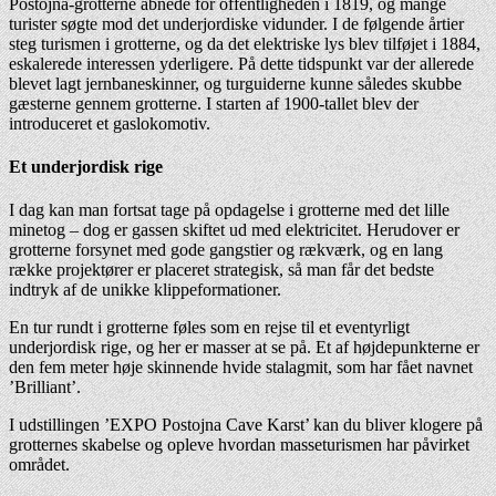
Postojna-grotterne åbnede for offentligheden i 1819, og mange
turister søgte mod det underjordiske vidunder. I de følgende årtier
steg turismen i grotterne, og da det elektriske lys blev tilføjet i 1884,
eskalerede interessen yderligere. På dette tidspunkt var der allerede
blevet lagt jernbaneskinner, og turguiderne kunne således skubbe
gæsterne gennem grotterne. I starten af 1900-tallet blev der
introduceret et gaslokomotiv.
Et underjordisk rige
I dag kan man fortsat tage på opdagelse i grotterne med det lille
minetog – dog er gassen skiftet ud med elektricitet. Herudover er
grotterne forsynet med gode gangstier og rækværk, og en lang
række projektører er placeret strategisk, så man får det bedste
indtryk af de unikke klippeformationer.
En tur rundt i grotterne føles som en rejse til et eventyrligt
underjordisk rige, og her er masser at se på. Et af højdepunkterne er
den fem meter høje skinnende hvide stalagmit, som har fået navnet
’Brilliant’.
I udstillingen ’EXPO Postojna Cave Karst’ kan du bliver klogere på
grotternes skabelse og opleve hvordan masseturismen har påvirket
området.