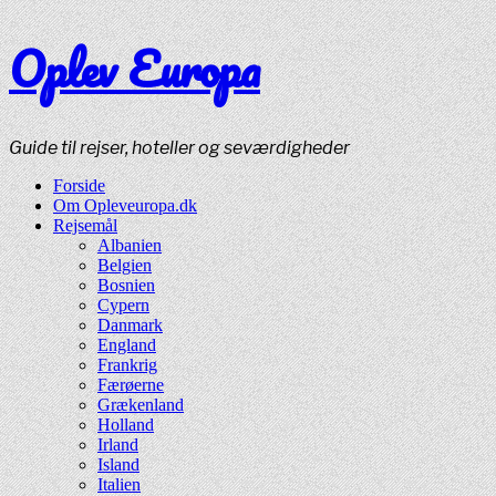
Oplev Europa
Guide til rejser, hoteller og seværdigheder
Forside
Om Opleveuropa.dk
Rejsemål
Albanien
Belgien
Bosnien
Cypern
Danmark
England
Frankrig
Færøerne
Grækenland
Holland
Irland
Island
Italien