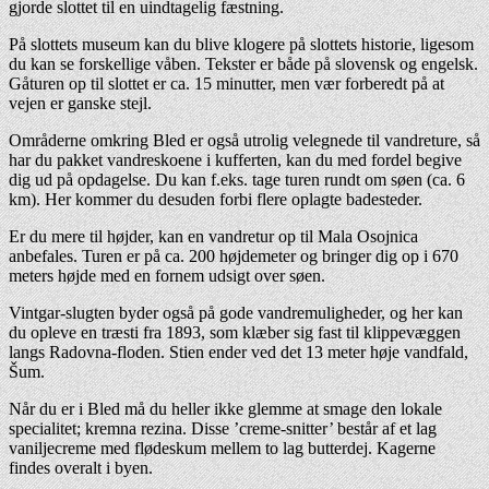
gjorde slottet til en uindtagelig fæstning.
På slottets museum kan du blive klogere på slottets historie, ligesom
du kan se forskellige våben. Tekster er både på slovensk og engelsk.
Gåturen op til slottet er ca. 15 minutter, men vær forberedt på at
vejen er ganske stejl.
Områderne omkring Bled er også utrolig velegnede til vandreture, så
har du pakket vandreskoene i kufferten, kan du med fordel begive
dig ud på opdagelse. Du kan f.eks. tage turen rundt om søen (ca. 6
km). Her kommer du desuden forbi flere oplagte badesteder.
Er du mere til højder, kan en vandretur op til Mala Osojnica
anbefales. Turen er på ca. 200 højdemeter og bringer dig op i 670
meters højde med en fornem udsigt over søen.
Vintgar-slugten byder også på gode vandremuligheder, og her kan
du opleve en træsti fra 1893, som klæber sig fast til klippevæggen
langs Radovna-floden. Stien ender ved det 13 meter høje vandfald,
Šum.
Når du er i Bled må du heller ikke glemme at smage den lokale
specialitet; kremna rezina. Disse ’creme-snitter’ består af et lag
vaniljecreme med flødeskum mellem to lag butterdej. Kagerne
findes overalt i byen.