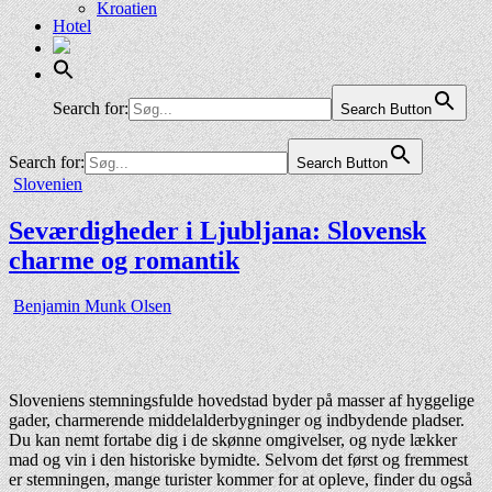
Kroatien
Hotel
Liechtenstein
Litauen
Luxembourg
Malta
Moldova
Search for:
Search Button
Norge
Polen
Search for:
Search Button
Portugal
Posted
Slovenien
Rumænien
in
Rusland
Seværdigheder i Ljubljana: Slovensk
Schweiz
Serbien
charme og romantik
Slovakiet
Slovenien
Spanien
Benjamin Munk Olsen
Sverige
Tjekkiet
Tyrkiet
Tyskland
Sloveniens stemningsfulde hovedstad byder på masser af hyggelige
Ukraine
gader, charmerende middelalderbygninger og indbydende pladser.
Ungarn
Du kan nemt fortabe dig i de skønne omgivelser, og nyde lækker
Østrig
mad og vin i den historiske bymidte. Selvom det først og fremmest
er stemningen, mange turister kommer for at opleve, finder du også