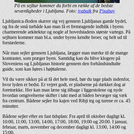
På en sejltur kommer du forbi en række af de bedste
seværdigheder i Ljubljana. Foto:
ivabalk
fra
Pixabay
Ljubljanica-floden skærer sig vej gennem Ljubljanas gamle bydel,
og fra de små turbåde kan man få et fremragende indblik i byens
charmerende arkitektur og nogle af hovedstadens største vartegn. På
sejltuen kommer man bl.a. under byens kendte broer, og helt ud til
forstæderne.
Når man sejler gennem Ljubljana, lægger man mærke til de mange
kontraster, som præger byen. Samtidig kan du blive klogere på
Sloveniens og Ljubljanas historie gennem den forhåndsindtalte
guide, som kan høres i højttalerne.
Vil du være sikker på at få det hele med, bør du tage plads indenfor,
hvor lyden er bedst. Er vejret godt, er pladserne på dækket dog at
foretrække. Her kan man læne sig tilbage i liggestolene og nyde
hvordan omgivelserne skifter i takt med at båden bevæger sig væk
fra centrum. Bådene sejler fra kajen ved Ribji trg og turene er ca. 45
minutter.
Bådene sejler efter en fast tidsplan: Fra april til oktober dagligt kl.
10:00, 11:00, 13:00, 14:00, 17:00, 18:00, 19:00 og 20:00. I januar,
februar, marts, november og december dagligt kl. 13:00, 14:00 og
15:00.