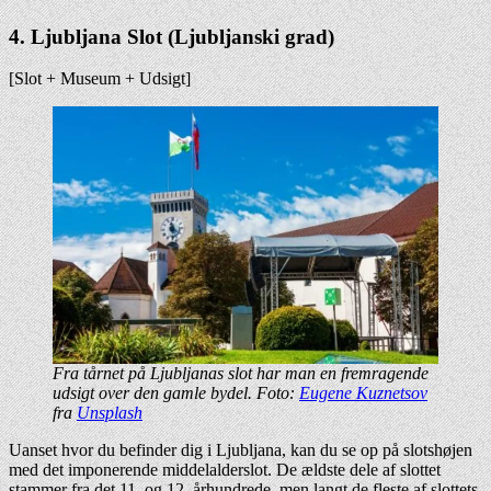
4. Ljubljana Slot (Ljubljanski grad)
[Slot + Museum + Udsigt]
Fra tårnet på Ljubljanas slot har man en fremragende
udsigt over den gamle bydel. Foto:
Eugene Kuznetsov
fra
Unsplash
Uanset hvor du befinder dig i Ljubljana, kan du se op på slotshøjen
med det imponerende middelalderslot. De ældste dele af slottet
stammer fra det 11. og 12. århundrede, men langt de fleste af slottets