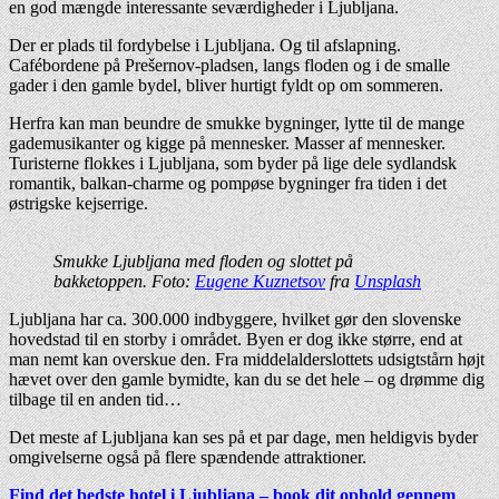
en god mængde interessante seværdigheder i Ljubljana.
Der er plads til fordybelse i Ljubljana. Og til afslapning.
Cafébordene på Prešernov-pladsen, langs floden og i de smalle
gader i den gamle bydel, bliver hurtigt fyldt op om sommeren.
Herfra kan man beundre de smukke bygninger, lytte til de mange
gademusikanter og kigge på mennesker. Masser af mennesker.
Turisterne flokkes i Ljubljana, som byder på lige dele sydlandsk
romantik, balkan-charme og pompøse bygninger fra tiden i det
østrigske kejserrige.
Smukke Ljubljana med floden og slottet på
bakketoppen. Foto:
Eugene Kuznetsov
fra
Unsplash
Ljubljana har ca. 300.000 indbyggere, hvilket gør den slovenske
hovedstad til en storby i området. Byen er dog ikke større, end at
man nemt kan overskue den. Fra middelalderslottets udsigtstårn højt
hævet over den gamle bymidte, kan du se det hele – og drømme dig
tilbage til en anden tid…
Det meste af Ljubljana kan ses på et par dage, men heldigvis byder
omgivelserne også på flere spændende attraktioner.
Find det bedste hotel i Ljubljana – book dit ophold gennem