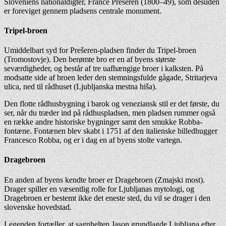
Sloveniens nationaldigter, France Prešeren (1800–49), som desuden
er foreviget gennem pladsens centrale monument.
Tripel-broen
Umiddelbart syd for Prešeren-pladsen finder du Tripel-broen
(Tromostovje). Den berømte bro er en af byens største
seværdigheder, og består af tre uafhængige broer i kalksten. På
modsatte side af broen leder den stemningsfulde gågade, Stritarjeva
ulica, ned til rådhuset (Ljubljanska mestna hiša).
Den flotte rådhusbygning i barok og veneziansk stil er det første, du
ser, når du træder ind på rådhuspladsen, men pladsen rummer også
en række andre historiske bygninger samt den smukke Robba-
fontæne. Fontænen blev skabt i 1751 af den italienske billedhugger
Francesco Robba, og er i dag en af byens stolte vartegn.
Dragebroen
En anden af byens kendte broer er Dragebroen (Zmajski most).
Drager spiller en væsentlig rolle for Ljubljanas mytologi, og
Dragebroen er bestemt ikke det eneste sted, du vil se drager i den
slovenske hovedstad.
Legenden fortæller, at sagnhelten Jason grundlagde Ljubljana efter