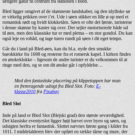
længere gåtur til centrum fra stationen i Bled.
Bled ligger omgivet af de skønneste landskaber, og den idylliske sø
er virkelig prikken over i’et. Ude i søen stikker en lille ø op med et
romantisk rødt og hvidt klokketårn. Søen er ofte det første, turisterne
i denne skønne by kaster sig over. Der sejler motoriserede både ud
til øen, men den klassiske tur er med pletna – en stor gondol. Du kan
også leje en robåd, og tage turen rundt på søen i dit eget tempo.
Går du i land på Bled-øen, kan du bl.a. nyde den smukke
barokkirke fra 1698 og resterne fra et romersk kapel. I kirken findes
en ønskeklokke – ligesom de andre turister er du velkommen til at
ringe med den, og se om dit ønske går i opfyldelse…
Med den fantastiske placering på klippetoppen har man
en fremragende udsigt fra Bled Slot. Foto:
E-
klasse2010
fra
Pixabay
Bled Slot
Inde på land er Bled Slot (Blejski grad) den største seværdighed.
Det klassiske eventyrslot ligger højt hævet over byen og søen, og
udsigten herfra er fantastisk. Slottet nævnes første gang i kilder fra
1011. I middelalderen blev der opført en række tårne og mure, der