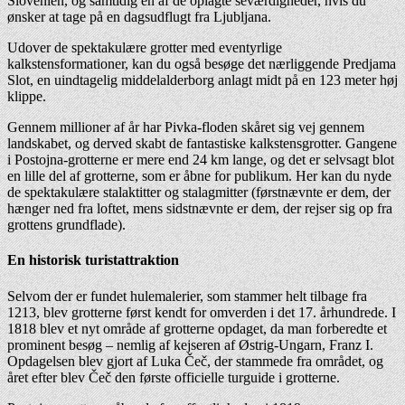
Slovenien, og samtidig en af de oplagte seværdigheder, hvis du
ønsker at tage på en dagsudflugt fra Ljubljana.
Udover de spektakulære grotter med eventyrlige
kalkstensformationer, kan du også besøge det nærliggende Predjama
Slot, en uindtagelig middelalderborg anlagt midt på en 123 meter høj
klippe.
Gennem millioner af år har Pivka-floden skåret sig vej gennem
landskabet, og derved skabt de fantastiske kalkstensgrotter. Gangene
i Postojna-grotterne er mere end 24 km lange, og det er selvsagt blot
en lille del af grotterne, som er åbne for publikum. Her kan du nyde
de spektakulære stalaktitter og stalagmitter (førstnævnte er dem, der
hænger ned fra loftet, mens sidstnævnte er dem, der rejser sig op fra
grottens grundflade).
En historisk turistattraktion
Selvom der er fundet hulemalerier, som stammer helt tilbage fra
1213, blev grotterne først kendt for omverden i det 17. århundrede. I
1818 blev et nyt område af grotterne opdaget, da man forberedte et
prominent besøg – nemlig af kejseren af Østrig-Ungarn, Franz I.
Opdagelsen blev gjort af Luka Čeč, der stammede fra området, og
året efter blev Čeč den første officielle turguide i grotterne.