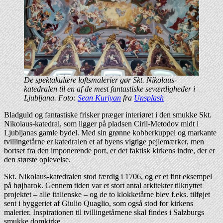
De spektakulære loftsmalerier gør Skt. Nikolaus-
katedralen til en af de mest fantastiske seværdigheder i
Ljubljana. Foto:
Sean Kuriyan
fra
Unsplash
Bladguld og fantastiske frisker præger interiøret i den smukke Skt.
Nikolaus-katedral, som ligger på pladsen Ciril-Metodov midt i
Ljubljanas gamle bydel. Med sin grønne kobberkuppel og markante
tvillingetårne er katedralen et af byens vigtige pejlemærker, men
bortset fra den imponerende port, er det faktisk kirkens indre, der er
den største oplevelse.
Skt. Nikolaus-katedralen stod færdig i 1706, og er et fint eksempel
på højbarok. Gennem tiden var et stort antal arkitekter tilknyttet
projektet – alle italienske – og de to klokketårne blev f.eks. tilføjet
sent i byggeriet af Giulio Quaglio, som også stod for kirkens
malerier. Inspirationen til tvillingetårnene skal findes i Salzburgs
smukke domkirke.