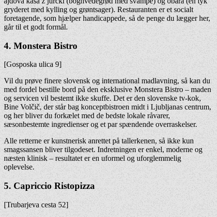
ajdova kaša z jurčki (boghvedegrød med svampe) og obara (en tyk
gryderet med kylling og grøntsager). Restauranten er et socialt
foretagende, som hjælper handicappede, så de penge du lægger her,
går til et godt formål.
4. Monstera Bistro
[Gosposka ulica 9]
Vil du prøve finere slovensk og international madlavning, så kan du
med fordel bestille bord på den eksklusive Monstera Bistro – maden
og servicen vil bestemt ikke skuffe. Det er den slovenske tv-kok,
Bine Volčič, der står bag konceptbistroen midt i Ljubljanas centrum,
og her bliver du forkælet med de bedste lokale råvarer,
sæsonbestemte ingredienser og et par spændende overraskelser.
Alle retterne er kunstnerisk anrettet på tallerkenen, så ikke kun
smagssansen bliver tilgodeset. Indretningen er enkel, moderne og
næsten klinisk – resultatet er en uformel og uforglemmelig
oplevelse.
5. Capriccio Ristopizza
[Trubarjeva cesta 52]