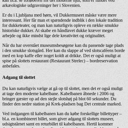
kan bl.a. se forløberen for det moderne hjul, som er fundet ved
arkæologiske udgravninger her i Slovenien.
Er du i Ljubljana med børn, vil Dukkemuseet måske være mere
interessant. Her får man et spændende indblik i den lokale tradition
for dukketeater, og man kan naturligvis opleve en række smukke
historiske dukker. At skabe en håndlavet dukke kræver meget
arbejde og ikke mindst lige dele kreativitet og originalitet.
Når du har overstået museumsbesøgene kan du passende tage plads
i den smukke slotsgård. Her kan du slappe af ved slotscaféens borde
med en kop kaffe eller noget koldt at drikke. Det er også muligt at
spise på slottets restaurant (Restaurant Strelec) – bordreservation
anbefales.
Adgang til slottet
Du kan naturligvis vælge at gå op til slottet, men det er også muligt
at tage den moderne kabelbane. Kabelbanen åbnede i 2006 og
bringer gæster op ad den stejle slotshøj på blot 60 sekunder. Du
finder den nedre station på Krek-pladsen bag Det centrale marked.
Ved indgangen til kabelbanen kan du købe forskellige billettyper –
bl.a. en kombineret billet, som giver adgang til slottets museer,
udsigtstårnet samt en returbillet til kabelbanen. Hertil kommer