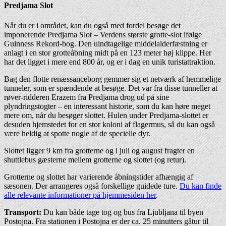
Predjama Slot
Når du er i området, kan du også med fordel besøge det
imponerende Predjama Slot – Verdens største grotte-slot ifølge
Guinness Rekord-bog. Den uindtagelige middelalderfæstning er
anlagt i en stor grotteåbning midt på en 123 meter høj klippe. Her
har det ligget i mere end 800 år, og er i dag en unik turistattraktion.
Bag den flotte renæssanceborg gemmer sig et netværk af hemmelige
tunneler, som er spændende at besøge. Det var fra disse tunneller at
røver-ridderen Erazem fra Predjama drog ud på sine
plyndringstogter – en interessant historie, som du kan høre meget
mere om, når du besøger slottet. Hulen under Predjama-slottet er
desuden hjemstedet for en stor koloni af flagermus, så du kan også
være heldig at spotte nogle af de specielle dyr.
Slottet ligger 9 km fra grotterne og i juli og august fragter en
shuttlebus gæsterne mellem grotterne og slottet (og retur).
Grotterne og slottet har varierende åbningstider afhængig af
sæsonen. Der arrangeres også forskellige guidede ture.
Du kan finde
alle relevante informationer på hjemmesiden her
.
Transport:
Du kan både tage tog og bus fra Ljubljana til byen
Postojna. Fra stationen i Postojna er der ca. 25 minutters gåtur til