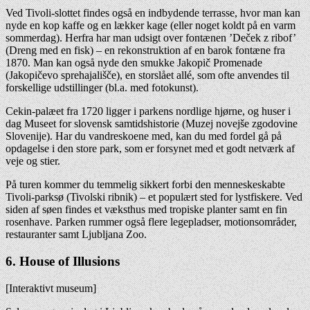
Ved Tivoli-slottet findes også en indbydende terrasse, hvor man kan
nyde en kop kaffe og en lækker kage (eller noget koldt på en varm
sommerdag). Herfra har man udsigt over fontænen ’Deček z ribof’
(Dreng med en fisk) – en rekonstruktion af en barok fontæne fra
1870. Man kan også nyde den smukke Jakopič Promenade
(Jakopičevo sprehajališče), en storslået allé, som ofte anvendes til
forskellige udstillinger (bl.a. med fotokunst).
Cekin-palæet fra 1720 ligger i parkens nordlige hjørne, og huser i
dag Museet for slovensk samtidshistorie (Muzej novejše zgodovine
Slovenije). Har du vandreskoene med, kan du med fordel gå på
opdagelse i den store park, som er forsynet med et godt netværk af
veje og stier.
På turen kommer du temmelig sikkert forbi den menneskeskabte
Tivoli-parksø (Tivolski ribnik) – et populært sted for lystfiskere. Ved
siden af søen findes et væksthus med tropiske planter samt en fin
rosenhave. Parken rummer også flere legepladser, motionsområder,
restauranter samt Ljubljana Zoo.
6. House of Illusions
[Interaktivt museum]