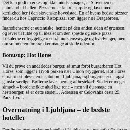
Det kan godt mærkes og ikke mindst smages, at Slovenien er
naboland til Italien. Pizzaerne er lækre, sprøde og lavet med
kærlighed her i den slovenske hovedstad. En af byens bedste pizzaer
finder du hos Capriccio Ristopizza, som ligger nær Dragebroen.
Ingredienserne er autentiske, hentet på den anden siden af grænsen,
og lever til fulde op til idealet om den sprøde og enkle pizza.
Lokalerne er hyggelige med rå murstensvægge og hvælvinger, men
om sommeren foretrækker mange at sidde udenfor.
Bonustip: Hot Horse
Vil du prøve en anderledes burger, så smut forbi burgerbaren Hot
Horse, som ligger i Tivoli-parken nær Union-bryggeriet. Hot Horse
er nærmest blevet en institution i Ljubljana, og burgerne er da også
ganske særlige. Bøfferne laves nemlig af hestekød! Stedet er meget
simpelt – bordene ikke altid lige rene – men vil du smage en
hesteburger, så er dette stedet… Adressen er Celovshka cesta 25,
Park Tivoli.
Overnatning i Ljubljana – de bedste
hoteller
Der findes mange skønne hoteller i Ljubljana, og nedenfor får du tre