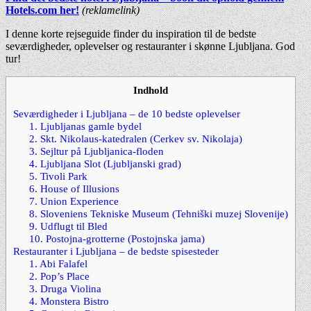
Hotels.com her!
(reklamelink)
I denne korte rejseguide finder du inspiration til de bedste
seværdigheder, oplevelser og restauranter i skønne Ljubljana. God
tur!
Indhold
Seværdigheder i Ljubljana – de 10 bedste oplevelser
1. Ljubljanas gamle bydel
2. Skt. Nikolaus-katedralen (Cerkev sv. Nikolaja)
3. Sejltur på Ljubljanica-floden
4. Ljubljana Slot (Ljubljanski grad)
5. Tivoli Park
6. House of Illusions
7. Union Experience
8. Sloveniens Tekniske Museum (Tehniški muzej Slovenije)
9. Udflugt til Bled
10. Postojna-grotterne (Postojnska jama)
Restauranter i Ljubljana – de bedste spisesteder
1. Abi Falafel
2. Pop’s Place
3. Druga Violina
4. Monstera Bistro