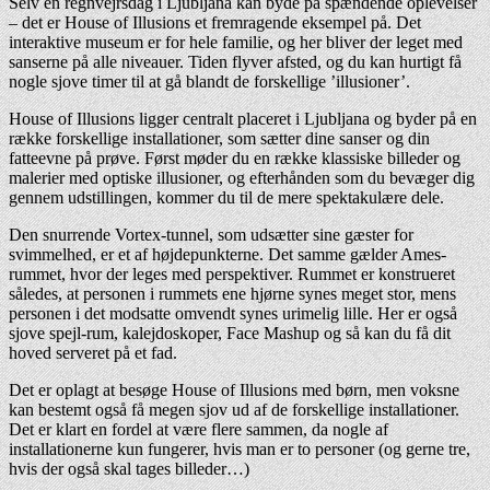
Selv en regnvejrsdag i Ljubljana kan byde på spændende oplevelser
– det er House of Illusions et fremragende eksempel på. Det
interaktive museum er for hele familie, og her bliver der leget med
sanserne på alle niveauer. Tiden flyver afsted, og du kan hurtigt få
nogle sjove timer til at gå blandt de forskellige ’illusioner’.
House of Illusions ligger centralt placeret i Ljubljana og byder på en
række forskellige installationer, som sætter dine sanser og din
fatteevne på prøve. Først møder du en række klassiske billeder og
malerier med optiske illusioner, og efterhånden som du bevæger dig
gennem udstillingen, kommer du til de mere spektakulære dele.
Den snurrende Vortex-tunnel, som udsætter sine gæster for
svimmelhed, er et af højdepunkterne. Det samme gælder Ames-
rummet, hvor der leges med perspektiver. Rummet er konstrueret
således, at personen i rummets ene hjørne synes meget stor, mens
personen i det modsatte omvendt synes urimelig lille. Her er også
sjove spejl-rum, kalejdoskoper, Face Mashup og så kan du få dit
hoved serveret på et fad.
Det er oplagt at besøge House of Illusions med børn, men voksne
kan bestemt også få megen sjov ud af de forskellige installationer.
Det er klart en fordel at være flere sammen, da nogle af
installationerne kun fungerer, hvis man er to personer (og gerne tre,
hvis der også skal tages billeder…)