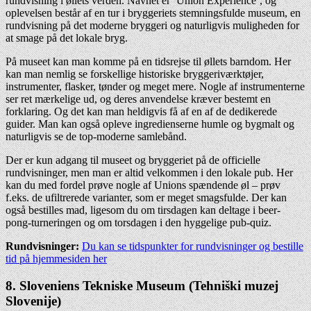
rundvisning i øllets verden. Navnet er ’Union Experience’, og
oplevelsen består af en tur i bryggeriets stemningsfulde museum, en
rundvisning på det moderne bryggeri og naturligvis muligheden for
at smage på det lokale bryg.
På museet kan man komme på en tidsrejse til øllets barndom. Her
kan man nemlig se forskellige historiske bryggeriværktøjer,
instrumenter, flasker, tønder og meget mere. Nogle af instrumenterne
ser ret mærkelige ud, og deres anvendelse kræver bestemt en
forklaring. Og det kan man heldigvis få af en af de dedikerede
guider. Man kan også opleve ingredienserne humle og bygmalt og
naturligvis se de top-moderne samlebånd.
Der er kun adgang til museet og bryggeriet på de officielle
rundvisninger, men man er altid velkommen i den lokale pub. Her
kan du med fordel prøve nogle af Unions spændende øl – prøv
f.eks. de ufiltrerede varianter, som er meget smagsfulde. Der kan
også bestilles mad, ligesom du om tirsdagen kan deltage i beer-
pong-turneringen og om torsdagen i den hyggelige pub-quiz.
Rundvisninger:
Du kan se tidspunkter for rundvisninger og bestille
tid på hjemmesiden her
8. Sloveniens Tekniske Museum (Tehniški muzej
Slovenije)