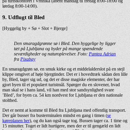
på turistkontoret i Vrhnika (åbent mandag til fredag 8:00-18:00 og
lørdag 8:00-14:00).
9. Udflugt til Bled
[Hyggelig by + Sø + Slot + Bjerge]
Den smaragdgrønne sø i Bled. Den hyggelige by ligger
tæt på Ljubljana og byder på mange spændende
seværdigheder og naturoplevelser. Foto:
Pantea Adrian
fra
Pixabay
En smaragdgrøn sø, en smuk kirke og et middelalderslot på en stejl
klippe omgivet af høje bjergtinder. Det er i hovedtræk sådan den lille
by, Bled, tager sig ud, og det er disse magiske elementer, der har
gjort byen til et populært turistmål. Spørger du en slovener, hvad
man skal se i hans land, vil han med stor sandsynlighed svare
’Bled’, for byen ca. 54 km nordvest for Ljubljana er den nationale
stolthed.
Det er nemt at komme til Bled fra Ljubljana med offentlig transport.
Der går busser fra busterminalen mindst en gang i timen (
se
køreplanen her
), og du kan også tage tog. Bussen tager ca. 1 time og
15 minutter. Toget er lidt hurtigere, men der er til gengæld en lidt