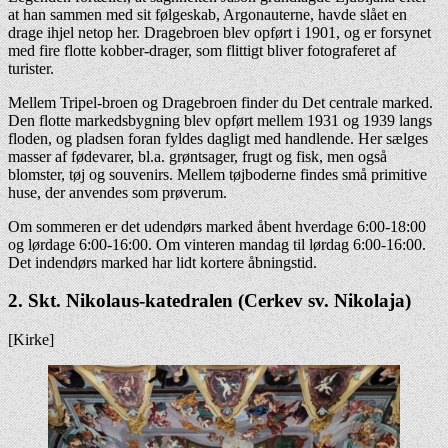
at han sammen med sit følgeskab, Argonauterne, havde slået en
drage ihjel netop her. Dragebroen blev opført i 1901, og er forsynet
med fire flotte kobber-drager, som flittigt bliver fotograferet af
turister.
Mellem Tripel-broen og Dragebroen finder du Det centrale marked.
Den flotte markedsbygning blev opført mellem 1931 og 1939 langs
floden, og pladsen foran fyldes dagligt med handlende. Her sælges
masser af fødevarer, bl.a. grøntsager, frugt og fisk, men også
blomster, tøj og souvenirs. Mellem tøjboderne findes små primitive
huse, der anvendes som prøverum.
Om sommeren er det udendørs marked åbent hverdage 6:00-18:00
og lørdage 6:00-16:00. Om vinteren mandag til lørdag 6:00-16:00.
Det indendørs marked har lidt kortere åbningstid.
2. Skt. Nikolaus-katedralen (Cerkev sv. Nikolaja)
[Kirke]