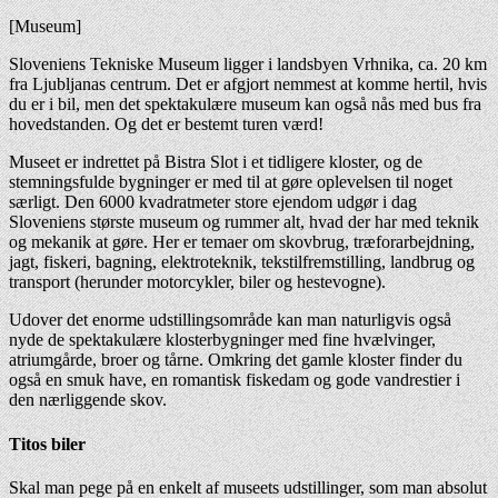
[Museum]
Sloveniens Tekniske Museum ligger i landsbyen Vrhnika, ca. 20 km
fra Ljubljanas centrum. Det er afgjort nemmest at komme hertil, hvis
du er i bil, men det spektakulære museum kan også nås med bus fra
hovedstanden. Og det er bestemt turen værd!
Museet er indrettet på Bistra Slot i et tidligere kloster, og de
stemningsfulde bygninger er med til at gøre oplevelsen til noget
særligt. Den 6000 kvadratmeter store ejendom udgør i dag
Sloveniens største museum og rummer alt, hvad der har med teknik
og mekanik at gøre. Her er temaer om skovbrug, træforarbejdning,
jagt, fiskeri, bagning, elektroteknik, tekstilfremstilling, landbrug og
transport (herunder motorcykler, biler og hestevogne).
Udover det enorme udstillingsområde kan man naturligvis også
nyde de spektakulære klosterbygninger med fine hvælvinger,
atriumgårde, broer og tårne. Omkring det gamle kloster finder du
også en smuk have, en romantisk fiskedam og gode vandrestier i
den nærliggende skov.
Titos biler
Skal man pege på en enkelt af museets udstillinger, som man absolut