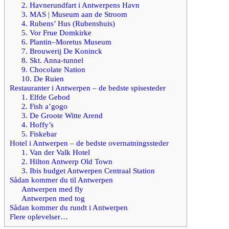
2. Havnerundfart i Antwerpens Havn
3. MAS | Museum aan de Stroom
4. Rubens’ Hus (Rubenshuis)
5. Vor Frue Domkirke
6. Plantin–Moretus Museum
7. Brouwerij De Koninck
8. Skt. Anna-tunnel
9. Chocolate Nation
10. De Ruien
Restauranter i Antwerpen – de bedste spisesteder
1. Elfde Gebod
2. Fish a’gogo
3. De Groote Witte Arend
4. Hoffy’s
5. Fiskebar
Hotel i Antwerpen – de bedste overnatningssteder
1. Van der Valk Hotel
2. Hilton Antwerp Old Town
3. Ibis budget Antwerpen Centraal Station
Sådan kommer du til Antwerpen
Antwerpen med fly
Antwerpen med tog
Sådan kommer du rundt i Antwerpen
Flere oplevelser…