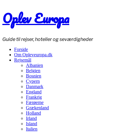
Oplev Europa
Guide til rejser, hoteller og seværdigheder
Forside
Om Opleveuropa.dk
Rejsemål
Albanien
Belgien
Bosnien
Cypern
Danmark
England
Frankrig
Færøerne
Grækenland
Holland
Irland
Island
Italien