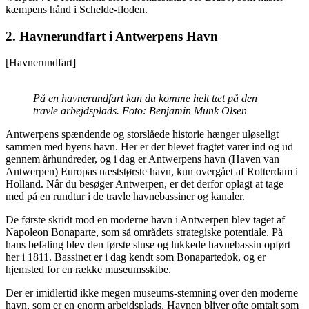
kæmpens hånd i Schelde-floden.
2. Havnerundfart i
Antwerpens Havn
[Havnerundfart]
På en havnerundfart kan du komme helt tæt på den
travle arbejdsplads. Foto: Benjamin Munk Olsen
Antwerpens spændende og storslåede historie hænger uløseligt
sammen med byens havn. Her er der blevet fragtet varer ind og ud
gennem århundreder, og i dag er Antwerpens havn (Haven van
Antwerpen) Europas næststørste havn, kun overgået af Rotterdam i
Holland. Når du besøger Antwerpen, er det derfor oplagt at tage
med på en rundtur i de travle havnebassiner og kanaler.
De første skridt mod en moderne havn i Antwerpen blev taget af
Napoleon Bonaparte, som så områdets strategiske potentiale. På
hans befaling blev den første sluse og lukkede havnebassin opført
her i 1811. Bassinet er i dag kendt som Bonapartedok, og er
hjemsted for en række museumsskibe.
Der er imidlertid ikke megen museums-stemning over den moderne
havn, som er en enorm arbejdsplads. Havnen bliver ofte omtalt som