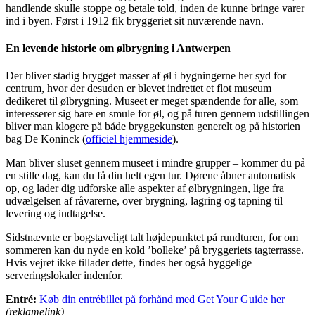
handlende skulle stoppe og betale told, inden de kunne bringe varer
ind i byen. Først i 1912 fik bryggeriet sit nuværende navn.
En levende historie om ølbrygning i Antwerpen
Der bliver stadig brygget masser af øl i bygningerne her syd for
centrum, hvor der desuden er blevet indrettet et flot museum
dedikeret til ølbrygning. Museet er meget spændende for alle, som
interesserer sig bare en smule for øl, og på turen gennem udstillingen
bliver man klogere på både bryggekunsten generelt og på historien
bag De Koninck (
officiel hjemmeside
).
Man bliver sluset gennem museet i mindre grupper – kommer du på
en stille dag, kan du få din helt egen tur. Dørene åbner automatisk
op, og lader dig udforske alle aspekter af ølbrygningen, lige fra
udvælgelsen af råvarerne, over brygning, lagring og tapning til
levering og indtagelse.
Sidstnævnte er bogstaveligt talt højdepunktet på rundturen, for om
sommeren kan du nyde en kold ’bolleke’ på bryggeriets tagterrasse.
Hvis vejret ikke tillader dette, findes her også hyggelige
serveringslokaler indenfor.
Entré:
Køb din entrébillet på forhånd med Get Your Guide her
(reklamelink)