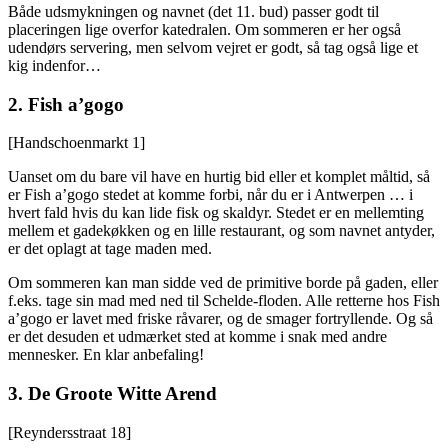
Både udsmykningen og navnet (det 11. bud) passer godt til
placeringen lige overfor katedralen. Om sommeren er her også
udendørs servering, men selvom vejret er godt, så tag også lige et
kig indenfor…
2.
Fish a’gogo
[Handschoenmarkt 1]
Uanset om du bare vil have en hurtig bid eller et komplet måltid, så
er Fish a’gogo stedet at komme forbi, når du er i Antwerpen … i
hvert fald hvis du kan lide fisk og skaldyr. Stedet er en mellemting
mellem et gadekøkken og en lille restaurant, og som navnet antyder,
er det oplagt at tage maden med.
Om sommeren kan man sidde ved de primitive borde på gaden, eller
f.eks. tage sin mad med ned til Schelde-floden. Alle retterne hos Fish
a’gogo er lavet med friske råvarer, og de smager fortryllende. Og så
er det desuden et udmærket sted at komme i snak med andre
mennesker. En klar anbefaling!
3.
De Groote Witte Arend
[Reyndersstraat 18]