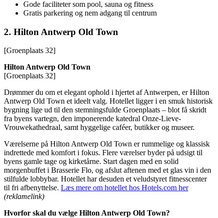
Gode faciliteter som pool, sauna og fitness
Gratis parkering og nem adgang til centrum
2.
Hilton Antwerp Old Town
[Groenplaats 32]
Hilton Antwerp Old Town
[Groenplaats 32]
Drømmer du om et elegant ophold i hjertet af Antwerpen, er Hilton
Antwerp Old Town et ideelt valg. Hotellet ligger i en smuk historisk
bygning lige ud til den stemningsfulde Groenplaats – blot få skridt
fra byens vartegn, den imponerende katedral Onze-Lieve-
Vrouwekathedraal, samt hyggelige caféer, butikker og museer.
Værelserne på Hilton Antwerp Old Town er rummelige og klassisk
indrettede med komfort i fokus. Flere værelser byder på udsigt til
byens gamle tage og kirketårne. Start dagen med en solid
morgenbuffet i Brasserie Flo, og afslut aftenen med et glas vin i den
stilfulde lobbybar. Hotellet har desuden et veludstyret fitnesscenter
til fri afbenyttelse.
Læs mere om hotellet hos Hotels.com her
(reklamelink)
Hvorfor skal du vælge Hilton Antwerp Old Town?