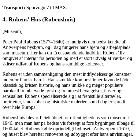
Transport:
Sporvogn 7 til MAS.
4. Rubens’ Hus (
Rubenshuis
)
[Museum]
Peter Paul Rubens (1577–1640) er muligvis den bedst kendte af
Antwerpens bysbørn, og i dag fungerer hans hjem og arbejdsplads
som museum. Her kan du få et spændende indblik i Rubens’ liv,
omgivet af interiør fra perioden og med et stort udvalg af værker og
skitser udført af Rubens og hans samtidige kollegaer.
Rubens er uden sammenligning den mest indflydelsesrige kunstner
indenfor flamsk barok. Hans smukke kompositioner favnede både
klassisk og kristen historie, og hans unikke og meget populære
barokstil fremhævede først og fremmest bevægelser, farver og
sensualitet. Rubens specialiserede sig i at fremstille altertavler,
portrætter, landskaber og historiske malerier, som i dag er spredt
over hele Europa.
Rubenshuis blev officielt åbnet for offentlighedens som museum i
1946, men man har på bedste vis forsøgt at føre bygningen tilbage til
1600-tallet. Rubens købte oprindeligt byhuset i Antwerpen i 1610,
og huset blev herefter renoveret og udbygget efter hans anvisninger.