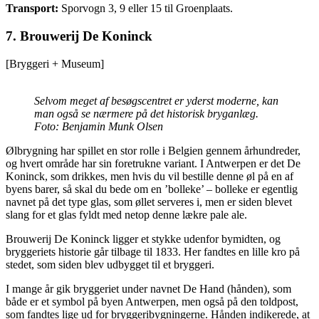
Transport:
Sporvogn 3, 9 eller 15 til Groenplaats.
7.
Brouwerij De Koninck
[Bryggeri + Museum]
Selvom meget af besøgscentret er yderst moderne, kan
man også se nærmere på det historisk bryganlæg.
Foto: Benjamin Munk Olsen
Ølbrygning har spillet en stor rolle i Belgien gennem århundreder,
og hvert område har sin foretrukne variant. I Antwerpen er det De
Koninck, som drikkes, men hvis du vil bestille denne øl på en af
byens barer, så skal du bede om en ’bolleke’ – bolleke er egentlig
navnet på det type glas, som øllet serveres i, men er siden blevet
slang for et glas fyldt med netop denne lækre pale ale.
Brouwerij De Koninck ligger et stykke udenfor bymidten, og
bryggeriets historie går tilbage til 1833. Her fandtes en lille kro på
stedet, som siden blev udbygget til et bryggeri.
I mange år gik bryggeriet under navnet De Hand (hånden), som
både er et symbol på byen Antwerpen, men også på den toldpost,
som fandtes lige ud for bryggeribygningerne. Hånden indikerede, at