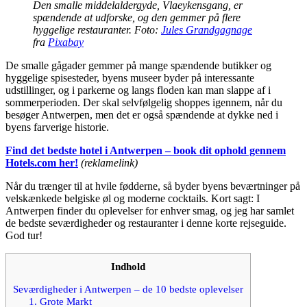
Den smalle middelaldergyde, Vlaeykensgang, er
spændende at udforske, og den gemmer på flere
hyggelige restauranter. Foto:
Jules Grandgagnage
fra
Pixabay
De smalle gågader gemmer på mange spændende butikker og
hyggelige spisesteder, byens museer byder på interessante
udstillinger, og i parkerne og langs floden kan man slappe af i
sommerperioden. Der skal selvfølgelig shoppes igennem, når du
besøger Antwerpen, men det er også spændende at dykke ned i
byens farverige historie.
Find det bedste hotel i Antwerpen – book dit ophold gennem
Hotels.com her!
(reklamelink)
Når du trænger til at hvile fødderne, så byder byens beværtninger på
velskænkede belgiske øl og moderne cocktails. Kort sagt: I
Antwerpen finder du oplevelser for enhver smag, og jeg har samlet
de bedste seværdigheder og restauranter i denne korte rejseguide.
God tur!
Indhold
Seværdigheder i Antwerpen – de 10 bedste oplevelser
1. Grote Markt