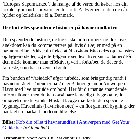
’Europas Supermarked’, da mange af de varer, du køber hos din
lokale købmand, har været en tur forbi Antwerpen, inden de når
hylder og kølediske i bl.a. Danmark.
Der fortælles spændende historier på havnerundfarten
Den spændende historie, de logistiske udfordringer og de sjove
anekdoter kan du komme tættere på, hvis du sejler med på en
havnerundfart. Vidste du f.eks. at Nike-kondisko deles op i venstre-
og højremodeller, og efterfølgende sendes i hver sin container? På
den måde kommer man effektivt tyveri i forkøbet, da det er de
færreste, som har to venstrefødder.
Fra bunden af “Asiadok” afgår turbåde, som bringer dig rundt i
havneområdet. Turene er på 2 eller 3 timer gennem Antwerpen
Havn med live turguide om bord. Her får du mange spændende
informationer, men du kan også bare læne dig tilbage og nyde
omgivelserne til vands. Husk at lægge mærke til den specielle
bygning, Havenhuis (havnekontoret) – en flot gammel bygning, der
har fået en markant moderne tilføjelse.
Billet:
Køb din billet ti havnerundfart i Antwerpen med Get Your
Guide her
(reklamelink)
Transport:
Sporvogn 1 til Ziekenhuis Cadix