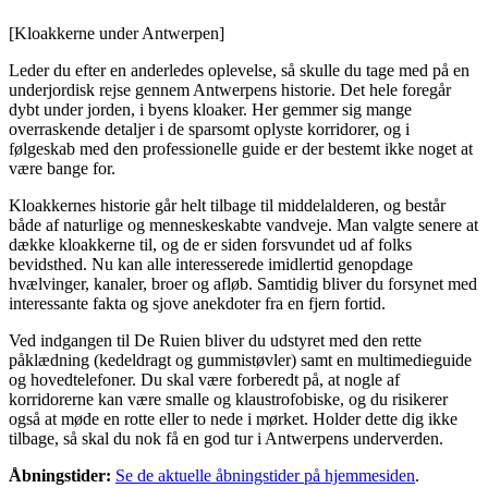
[Kloakkerne under Antwerpen]
Leder du efter en anderledes oplevelse, så skulle du tage med på en
underjordisk rejse gennem Antwerpens historie. Det hele foregår
dybt under jorden, i byens kloaker. Her gemmer sig mange
overraskende detaljer i de sparsomt oplyste korridorer, og i
følgeskab med den professionelle guide er der bestemt ikke noget at
være bange for.
Kloakkernes historie går helt tilbage til middelalderen, og består
både af naturlige og menneskeskabte vandveje. Man valgte senere at
dække kloakkerne til, og de er siden forsvundet ud af folks
bevidsthed. Nu kan alle interesserede imidlertid genopdage
hvælvinger, kanaler, broer og afløb. Samtidig bliver du forsynet med
interessante fakta og sjove anekdoter fra en fjern fortid.
Ved indgangen til De Ruien bliver du udstyret med den rette
påklædning (kedeldragt og gummistøvler) samt en multimedieguide
og hovedtelefoner. Du skal være forberedt på, at nogle af
korridorerne kan være smalle og klaustrofobiske, og du risikerer
også at møde en rotte eller to nede i mørket. Holder dette dig ikke
tilbage, så skal du nok få en god tur i Antwerpens underverden.
Åbningstider:
Se de aktuelle åbningstider på hjemmesiden
.