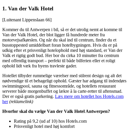
1.
Van der Valk Hotel
[Luitenant Lippenslaan 66]
Kommer du til Antwerpen i bil, så er det utrolig nemt at komme til
Van der Valk Hotel, der blot ligger få hundrede meter fra
motorvejsafkørslen. Og når du skal ind til centrum, finder du et
busstoppested umiddelbart foran hotelbygningen. Hvis du er på
udkig efter et prisvenligt hotelophold med høj standard, er Van der
Valk et rigtig godt bud. Her bor du cirka 10 minutter fra centrum
med offentlig transport – perfekt til både bilferien eller et roligt
ophold lidt væk fra byens travleste gader.
Hotellet tilbyder rummelige værelser med stilrent design og alt det
nødvendige til et behageligt ophold. Gæster har adgang til indendørs
swimmingpool, sauna og fitnessområde, og hotellets restaurant
serverer både morgenbuffet og lækre à la carte-retter til aftensmad.
Der er også gratis parkering.
Læs mere om hotellet hos Hotels.com
her
(reklamelink)
Hvorfor skal du vælge Van der Valk Hotel Antwerpen?
Rating på 9,2 (ud af 10) hos Hotels.com
Prisvenligt hotel med høj komfort