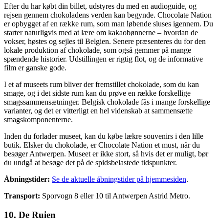
Efter du har købt din billet, udstyres du med en audioguide, og
rejsen gennem chokoladens verden kan begynde. Chocolate Nation
er opbygget af en række rum, som man løbende sluses igennem. Du
starter naturligvis med at lære om kakaobønnerne – hvordan de
vokser, høstes og sejles til Belgien. Senere præsenteres du for den
lokale produktion af chokolade, som også gemmer på mange
spændende historier. Udstillingen er rigtig flot, og de informative
film er ganske gode.
I et af museets rum bliver der fremstillet chokolade, som du kan
smage, og i det sidste rum kan du prøve en række forskellige
smagssammensætninger. Belgisk chokolade fås i mange forskellige
varianter, og det er vitterligt en hel videnskab at sammensætte
smagskomponenterne.
Inden du forlader museet, kan du købe lækre souvenirs i den lille
butik. Elsker du chokolade, er Chocolate Nation et must, når du
besøger Antwerpen. Museet er ikke stort, så hvis det er muligt, bør
du undgå at besøge det på de spidsbelastede tidspunkter.
Åbningstider:
Se de aktuelle åbningstider på hjemmesiden
.
Transport:
Sporvogn 8 eller 10 til Antwerpen Astrid Metro.
10.
De Ruien