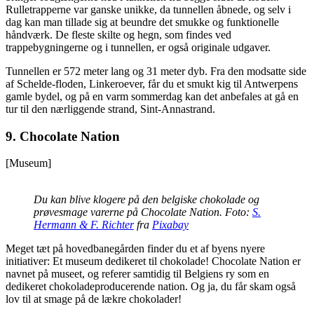
Rulletrapperne var ganske unikke, da tunnellen åbnede, og selv i
dag kan man tillade sig at beundre det smukke og funktionelle
håndværk. De fleste skilte og hegn, som findes ved
trappebygningerne og i tunnellen, er også originale udgaver.
Tunnellen er 572 meter lang og 31 meter dyb. Fra den modsatte side
af Schelde-floden, Linkeroever, får du et smukt kig til Antwerpens
gamle bydel, og på en varm sommerdag kan det anbefales at gå en
tur til den nærliggende strand, Sint-Annastrand.
9.
Chocolate Nation
[Museum]
Du kan blive klogere på den belgiske chokolade og
prøvesmage varerne på Chocolate Nation. Foto:
S.
Hermann & F. Richter
fra
Pixabay
Meget tæt på hovedbanegården finder du et af byens nyere
initiativer: Et museum dedikeret til chokolade! Chocolate Nation er
navnet på museet, og referer samtidig til Belgiens ry som en
dedikeret chokoladeproducerende nation. Og ja, du får skam også
lov til at smage på de lækre chokolader!