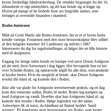
byens forskellige håndværkerlaug. De smukke bygninger fra det 16.
århundrede er rigt udsmykket, og det kan betale sig at kigge op.
Øverst på mange af de fredede huse ses forgyldte statuer, som
forsøger at overstråle hinanden i skønhed.
Brabo-fontænen
Midt på Grote Markt står Brabo-fontænen, der er et af byens bedst
kendte vartegn. Fontænen med den store bronzeskulptur blev udført
af den belgiske kunstner Jef Lambeaux og indviet i 1887.
Interesserer du dig for sagnfortællinger, så følger der en lille historie
med til skulpturen:
Engang for længe siden boede en kæmpe ved navn Druon Antigoon
på det sted, hvor Antwerpen i dag ligger. Her bevogtede han en bro
over Schelde-floden, og opkrævede afgift fra alle dem, som ønskede
at krydse broen. Hvis du nægtede at betale, skar Druon Antigoon
resolut din hånd af, og kastede den i floden.
Ikke alle var glade for Antigoons terroriserende praksis, og en dag
kom den romerske soldat, Brabo til stedet. Brabo tog kampen op
mod Antigoon og vandt. Herefter skar han Antigoons hånd af, og
kastede den resolut i floden. Ifølge legenden var det sådan
Antwerpen fik sit navn, da håndkast på flamsk hedder ’hand
werpen’. På fontænens store bronzestatue ses Brabo, som kaster