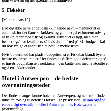
jødiske livsstil og det spændende madunivers.
5.
Fiskebar
[Marnixplaats 12]
Lad dig ikke narre af det danskklingende navn – menukortet er
autentisk for det flamske køkken, og gemmer på et fornemt udvalg
af lækre retter med fisk og skaldyr. Niveauet er højt, men man
betaler også for kvaliteten, så hvis du er afsted på SU-budget, skal
du nok vælge et andet sted at bestille moule frites.
Hvis du derimod har plads i budgettet, så er Fiskebar blandt byens
bedste fiskerestauranter. Her findes også flere gode deleretter, og så
er husets bouillabaisse i særklasse – den bagte laks med ratatouille er
også en sikker vinder…
Hotel i Antwerpen – de bedste
overnatningssteder
Der findes mange skønne hoteller i Antwerpen, og nedenfor finder
mine tre forslag til hoteller i forskellige prisklasser.
Du kan også se
en oversigt over alle hoteller i Antwerpen hos Hotels.com her
(reklamelink)