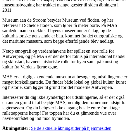
museumsbygning har trukket mange gæster til siden åbningen i
2011.
Museum aan de Stroom betyder Museum ved floden, og her
refereres til Schelde-floden, som løber få meter borte. På MAS
samlede man en række af byens museer under ét tag, og de
kulturhistoriske genstande er bl.a. kommet fra det etnografiske og
det maritime museum, som begge efterfølgende blev nedlagt.
Netop etnografi og verdenshavene har spillet en stor rolle for
Antwerpen, og på MAS er der derfor fokus på international handel
og skibsfart, havnens historiske rolle for byen samt på kunst og
kultur fra Verdens fjerne egne.
MAS er et rigtig spændende museum at besøge, og udstillingerne er
meget forskelligartede. Du finder både lokal og global kultur, kunst
og historie, som ligger til grund for det moderne Antwerpen.
Interesserer du dig ikke synderligt for udstillingerne, så er der også
en anden grund til at besøge MAS, nemlig den fornemme udsigt fra
tagterrassen. Og du behøver ikke engang betale entré for at tage
rulletrapperne herop! Fra toppen har du et glimrende vue over
havneområdet og ind mod bymidten.
Åbningstider:
Se de aktuelle åbningstider på hjemmesiden