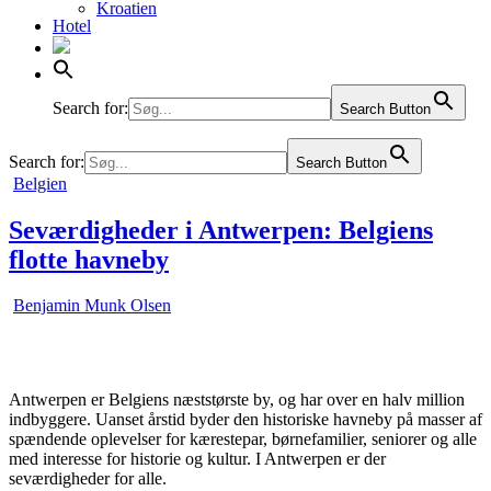
Kroatien
Hotel
Liechtenstein
Litauen
Luxembourg
Malta
Moldova
Search for:
Search Button
Norge
Polen
Search for:
Search Button
Portugal
Posted
Belgien
Rumænien
in
Rusland
Seværdigheder i Antwerpen: Belgiens
Schweiz
Serbien
flotte havneby
Slovakiet
Slovenien
Spanien
Benjamin Munk Olsen
Sverige
Tjekkiet
Tyrkiet
Tyskland
Antwerpen er Belgiens næststørste by, og har over en halv million
Ukraine
indbyggere. Uanset årstid byder den historiske havneby på masser af
Ungarn
spændende oplevelser for kærestepar, børnefamilier, seniorer og alle
Østrig
med interesse for historie og kultur. I Antwerpen er der
seværdigheder for alle.