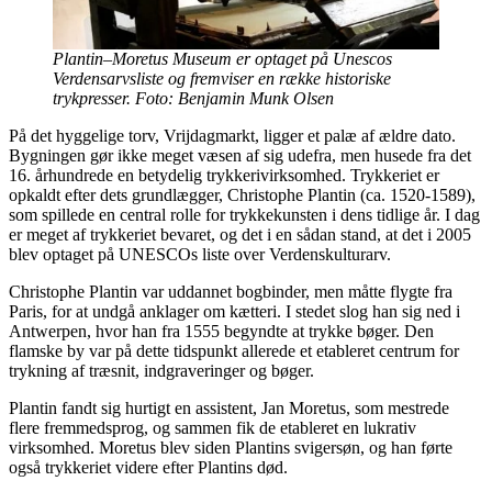
Plantin–Moretus Museum er optaget på Unescos
Verdensarvsliste og fremviser en række historiske
trykpresser. Foto: Benjamin Munk Olsen
På det hyggelige torv, Vrijdagmarkt, ligger et palæ af ældre dato.
Bygningen gør ikke meget væsen af sig udefra, men husede fra det
16. århundrede en betydelig trykkerivirksomhed. Trykkeriet er
opkaldt efter dets grundlægger, Christophe Plantin (ca. 1520-1589),
som spillede en central rolle for trykkekunsten i dens tidlige år. I dag
er meget af trykkeriet bevaret, og det i en sådan stand, at det i 2005
blev optaget på UNESCOs liste over Verdenskulturarv.
Christophe Plantin var uddannet bogbinder, men måtte flygte fra
Paris, for at undgå anklager om kætteri. I stedet slog han sig ned i
Antwerpen, hvor han fra 1555 begyndte at trykke bøger. Den
flamske by var på dette tidspunkt allerede et etableret centrum for
trykning af træsnit, indgraveringer og bøger.
Plantin fandt sig hurtigt en assistent, Jan Moretus, som mestrede
flere fremmedsprog, og sammen fik de etableret en lukrativ
virksomhed. Moretus blev siden Plantins svigersøn, og han førte
også trykkeriet videre efter Plantins død.