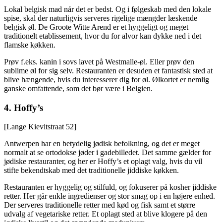
Lokal belgisk mad når det er bedst. Og i følgeskab med den lokale
spise, skal der naturligvis serveres rigelige mængder læskende
belgisk øl. De Groote Witte Arend er et hyggeligt og meget
traditionelt etablissement, hvor du for alvor kan dykke ned i det
flamske køkken.
Prøv f.eks. kanin i sovs lavet på Westmalle-øl. Eller prøv den
sublime øl for sig selv. Restauranten er desuden et fantastisk sted at
blive hængende, hvis du interesserer dig for øl. Ølkortet er nemlig
ganske omfattende, som det bør være i Belgien.
4.
Hoffy’s
[Lange Kievitstraat 52]
Antwerpen har en betydelig jødisk befolkning, og det er meget
normalt at se ortodokse jøder i gadebilledet. Det samme gælder for
jødiske restauranter, og her er Hoffy’s et oplagt valg, hvis du vil
stifte bekendtskab med det traditionelle jiddiske køkken.
Restauranten er hyggelig og stilfuld, og fokuserer på kosher jiddiske
retter. Her går enkle ingredienser og stor smag op i en højere enhed.
Der serveres traditionelle retter med kød og fisk samt et større
udvalg af vegetariske retter. Et oplagt sted at blive klogere på den