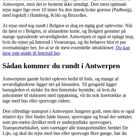
Antwerpen, men det er bestemt ikke umuligt. Den mest optimale
rejse tager lige over 10 timer fra den dansk/tyske grænse (Padborg),
med togskift i Hamborg, Köln og Bruxelles.
At rejse med tog rundt i Belgien er dog en rigtig god oplevelse. Når
du først er i Belgien, er afstandene korte, og Belgien gemmer på
mange spændende seværdigheder. Antwerpen er også et oplagt stop,
hvis du rejser på Interrail i Vesteuropa, og du behøver blot et par
overnatninger her, for at se de mest essentielle attraktioner.
Du kan
læse min guide til Interrail her
.
Sådan kommer du rundt i Antwerpen
Antwerpens gamle bydel opleves bedst til fods, og mange af
seværdighederne ligger tæt på hinanden. Til gengæld ligger
banegården et stykke fra den historiske bymidte, så hvis du
ankommer til stationen med oppakning, vil du nok foretrække at
tage med bus eller sporvogn videre.
Den offentlige transport i Antwerpen fungerer godt, men den er også
relativt dyr. Her findes både busser, sporvogne og hvad der omtales
som pre-metro (hvilket reelt er underjordiske sporvogne).
Transportselskabet, som varetager alle transportmidler, hedder De
Lijn, og skal du rejse med bus eller sporvogn flere gange, bør du