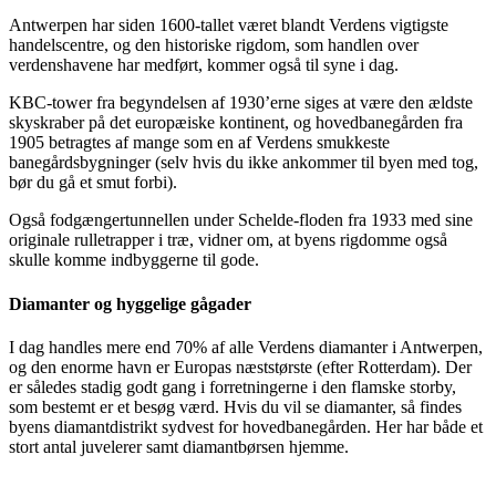
Antwerpen har siden 1600-tallet været blandt Verdens vigtigste
handelscentre, og den historiske rigdom, som handlen over
verdenshavene har medført, kommer også til syne i dag.
KBC-tower fra begyndelsen af 1930’erne siges at være den ældste
skyskraber på det europæiske kontinent, og hovedbanegården fra
1905 betragtes af mange som en af Verdens smukkeste
banegårdsbygninger (selv hvis du ikke ankommer til byen med tog,
bør du gå et smut forbi).
Også fodgængertunnellen under Schelde-floden fra 1933 med sine
originale rulletrapper i træ, vidner om, at byens rigdomme også
skulle komme indbyggerne til gode.
Diamanter og hyggelige gågader
I dag handles mere end 70% af alle Verdens diamanter i Antwerpen,
og den enorme havn er Europas næststørste (efter Rotterdam). Der
er således stadig godt gang i forretningerne i den flamske storby,
som bestemt er et besøg værd. Hvis du vil se diamanter, så findes
byens diamantdistrikt sydvest for hovedbanegården. Her har både et
stort antal juvelerer samt diamantbørsen hjemme.