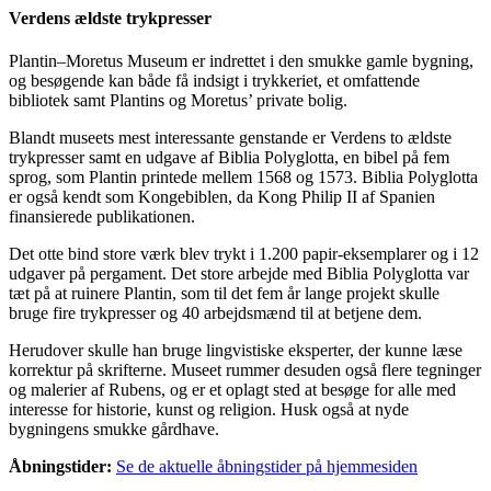
Verdens ældste trykpresser
Plantin–Moretus Museum er indrettet i den smukke gamle bygning,
og besøgende kan både få indsigt i trykkeriet, et omfattende
bibliotek samt Plantins og Moretus’ private bolig.
Blandt museets mest interessante genstande er Verdens to ældste
trykpresser samt en udgave af Biblia Polyglotta, en bibel på fem
sprog, som Plantin printede mellem 1568 og 1573. Biblia Polyglotta
er også kendt som Kongebiblen, da Kong Philip II af Spanien
finansierede publikationen.
Det otte bind store værk blev trykt i 1.200 papir-eksemplarer og i 12
udgaver på pergament. Det store arbejde med Biblia Polyglotta var
tæt på at ruinere Plantin, som til det fem år lange projekt skulle
bruge fire trykpresser og 40 arbejdsmænd til at betjene dem.
Herudover skulle han bruge lingvistiske eksperter, der kunne læse
korrektur på skrifterne. Museet rummer desuden også flere tegninger
og malerier af Rubens, og er et oplagt sted at besøge for alle med
interesse for historie, kunst og religion. Husk også at nyde
bygningens smukke gårdhave.
Åbningstider:
Se de aktuelle åbningstider på hjemmesiden