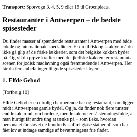
Transport:
Sporvogn 3, 4, 5, 9 eller 15 til Groenplaats.
Restauranter i Antwerpen – de bedste
spisesteder
Du finder masser af spændende restauranter i Antwerpen med både
lokale og internationale specialiteter. Er du til fisk og skaldyr, må du
ikke gå glip af de friske lækkerier, som det belgiske køkken byder
på. Og vil du prøve kræfter med det jiddiske køkken, er restaurant-
scenen for jødisk madlavning også fremtrædende i Antwerpen. Her
får du fem anbefalinger til gode spisesteder i byen:
1.
Elfde Gebod
[Torfbrug 10]
Elfde Gebod er en utrolig charmerende bar og restaurant, som ligger
midt i Antwerpens gamle bydel. Og ja, du finder nok flere turister
end lokale rundt om bordene, men lokalerne er så stemningsfulde, at
man hurtigt får andre ting at tænke på – som f.eks. hvordan
personalet får støvet de hundredvis af religiøse statuer af, som har
fået lov at indtage samtlige af beværtningens frie flader.