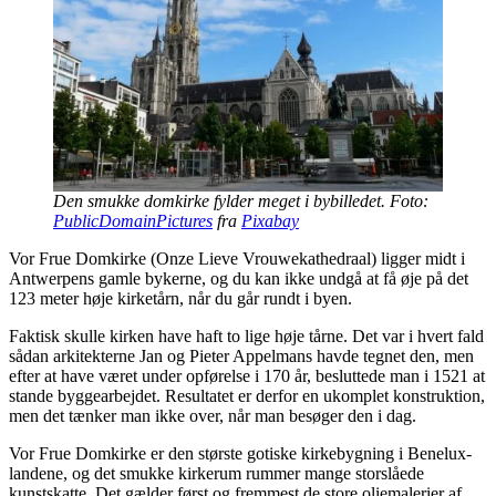
Den smukke domkirke fylder meget i bybilledet. Foto:
PublicDomainPictures
fra
Pixabay
Vor Frue Domkirke (Onze Lieve Vrouwekathedraal) ligger midt i
Antwerpens gamle bykerne, og du kan ikke undgå at få øje på det
123 meter høje kirketårn, når du går rundt i byen.
Faktisk skulle kirken have haft to lige høje tårne. Det var i hvert fald
sådan arkitekterne Jan og Pieter Appelmans havde tegnet den, men
efter at have været under opførelse i 170 år, besluttede man i 1521 at
stande byggearbejdet. Resultatet er derfor en ukomplet konstruktion,
men det tænker man ikke over, når man besøger den i dag.
Vor Frue Domkirke er den største gotiske kirkebygning i Benelux-
landene, og det smukke kirkerum rummer mange storslåede
kunstskatte. Det gælder først og fremmest de store oliemalerier af