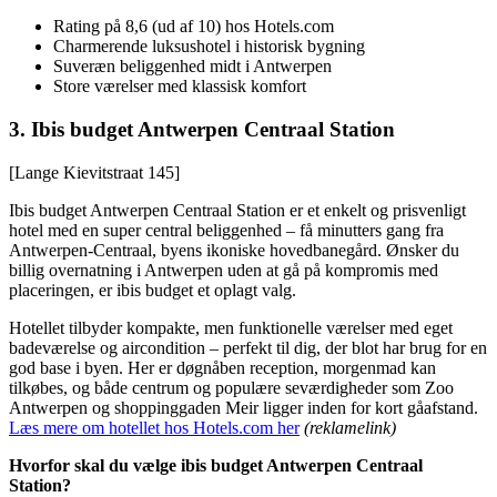
Rating på 8,6 (ud af 10) hos Hotels.com
Charmerende luksushotel i historisk bygning
Suveræn beliggenhed midt i Antwerpen
Store værelser med klassisk komfort
3. Ibis budget Antwerpen Centraal Station
[Lange Kievitstraat 145]
Ibis budget Antwerpen Centraal Station er et enkelt og prisvenligt
hotel med en super central beliggenhed – få minutters gang fra
Antwerpen-Centraal, byens ikoniske hovedbanegård. Ønsker du
billig overnatning i Antwerpen uden at gå på kompromis med
placeringen, er ibis budget et oplagt valg.
Hotellet tilbyder kompakte, men funktionelle værelser med eget
badeværelse og aircondition – perfekt til dig, der blot har brug for en
god base i byen. Her er døgnåben reception, morgenmad kan
tilkøbes, og både centrum og populære seværdigheder som Zoo
Antwerpen og shoppinggaden Meir ligger inden for kort gåafstand.
Læs mere om hotellet hos Hotels.com her
(reklamelink)
Hvorfor skal du vælge ibis budget Antwerpen Centraal
Station?