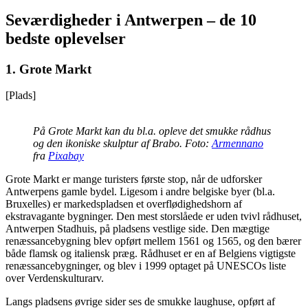
Seværdigheder i Antwerpen – de 10
bedste oplevelser
1.
Grote Markt
[Plads]
På Grote Markt kan du bl.a. opleve det smukke rådhus
og den ikoniske skulptur af Brabo. Foto:
Armennano
fra
Pixabay
Grote Markt er mange turisters første stop, når de udforsker
Antwerpens gamle bydel. Ligesom i andre belgiske byer (bl.a.
Bruxelles) er markedspladsen et overflødighedshorn af
ekstravagante bygninger. Den mest storslåede er uden tvivl rådhuset,
Antwerpen Stadhuis, på pladsens vestlige side. Den mægtige
renæssancebygning blev opført mellem 1561 og 1565, og den bærer
både flamsk og italiensk præg. Rådhuset er en af Belgiens vigtigste
renæssancebygninger, og blev i 1999 optaget på UNESCOs liste
over Verdenskulturarv.
Langs pladsens øvrige sider ses de smukke laughuse, opført af