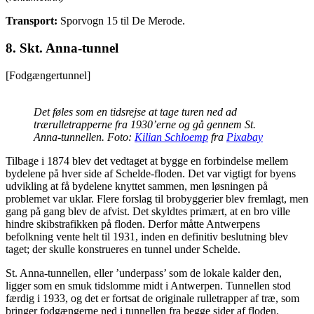
Transport:
Sporvogn 15 til De Merode.
8.
Skt. Anna-tunnel
[Fodgængertunnel]
Det føles som en tidsrejse at tage turen ned ad
trærulletrapperne fra 1930’erne og gå gennem St.
Anna-tunnellen. Foto:
Kilian Schloemp
fra
Pixabay
Tilbage i 1874 blev det vedtaget at bygge en forbindelse mellem
bydelene på hver side af Schelde-floden. Det var vigtigt for byens
udvikling at få bydelene knyttet sammen, men løsningen på
problemet var uklar. Flere forslag til brobyggerier blev fremlagt, men
gang på gang blev de afvist. Det skyldtes primært, at en bro ville
hindre skibstrafikken på floden. Derfor måtte Antwerpens
befolkning vente helt til 1931, inden en definitiv beslutning blev
taget; der skulle konstrueres en tunnel under Schelde.
St. Anna-tunnellen, eller ’underpass’ som de lokale kalder den,
ligger som en smuk tidslomme midt i Antwerpen. Tunnellen stod
færdig i 1933, og det er fortsat de originale rulletrapper af træ, som
bringer fodgængerne ned i tunnellen fra begge sider af floden.