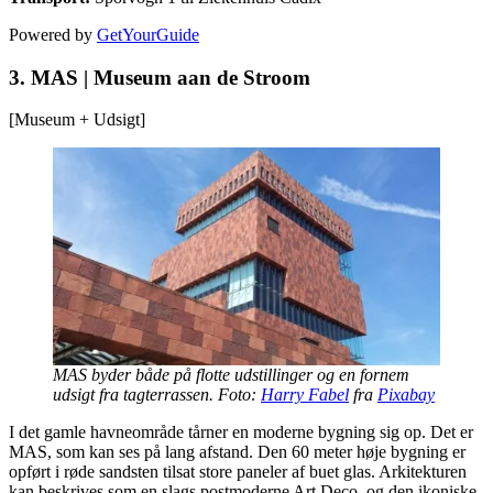
Powered by
GetYourGuide
3.
MAS | Museum aan de Stroom
[Museum + Udsigt]
MAS byder både på flotte udstillinger og en fornem
udsigt fra tagterrassen. Foto:
Harry Fabel
fra
Pixabay
I det gamle havneområde tårner en moderne bygning sig op. Det er
MAS, som kan ses på lang afstand. Den 60 meter høje bygning er
opført i røde sandsten tilsat store paneler af buet glas. Arkitekturen
kan beskrives som en slags postmoderne Art Deco, og den ikoniske